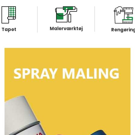
Malerværktøj
Tapet
Rengørin