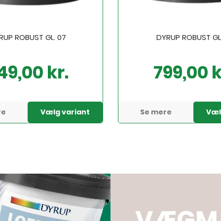
RUP ROBUST GL. 07
DYRUP ROBUST GL.
49,00 kr.
799,00 k
Pris
re
Vælg variant
Se mere
Væl
VÆGM