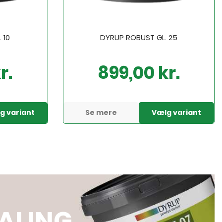
 10
DYRUP ROBUST GL. 25
r.
899,00 kr.
Pris
g variant
Se mere
Vælg variant
ALING