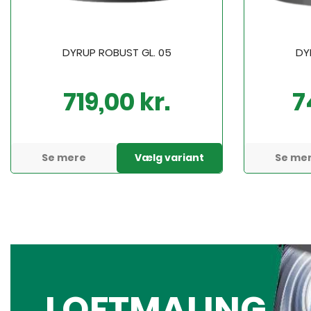
DYRUP ROBUST GL. 05
DY
719,00 kr.
7
Pris
Pris
Se mere
Vælg variant
Se me
LOFTMALING