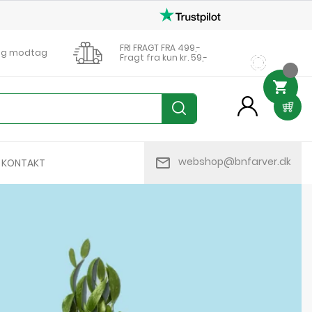
FRI FRAGT FRA 499,-
0 og modtag
Fragt fra kun kr. 59,-

person
mail_outline
webshop@bnfarver.dk
KONTAKT