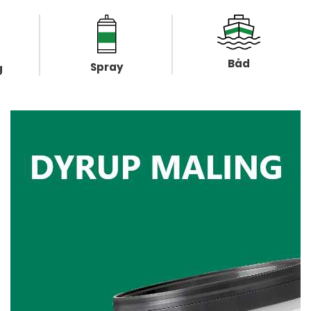
Båd
Spray
g