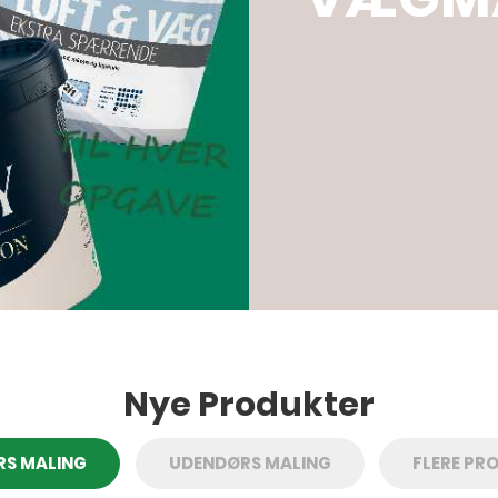
Nye Produkter
RS MALING
UDENDØRS MALING
FLERE PR