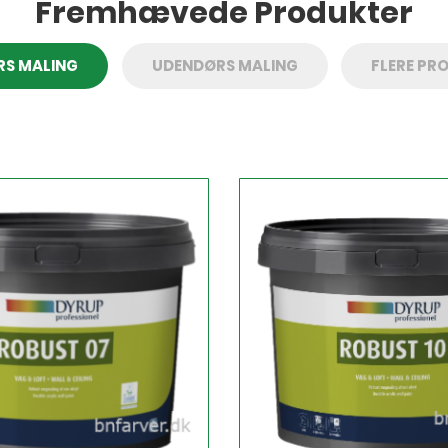
Fremhævede Produkter
RS MALING
UDENDØRS MALING
FLERE PR