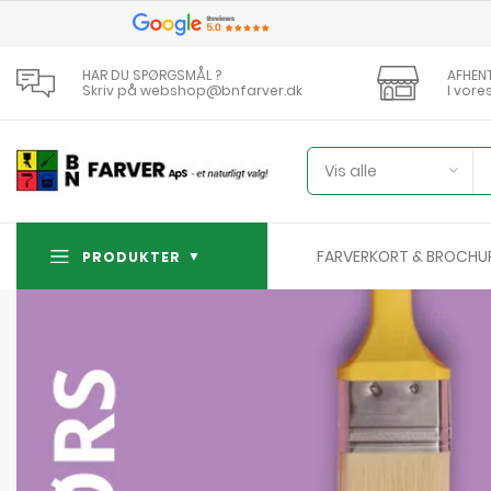
HAR DU SPØRGSMÅL ?
AFHEN
Skriv på webshop@bnfarver.dk
I vore
Vis alle
FARVERKORT & BROCHU
PRODUKTER