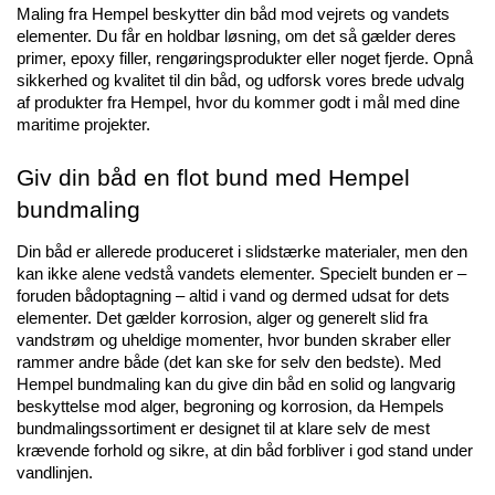
Maling fra Hempel beskytter din båd mod vejrets og vandets 
elementer. Du får en holdbar løsning, om det så gælder deres 
primer, epoxy filler, rengøringsprodukter eller noget fjerde. Opnå 
sikkerhed og kvalitet til din båd, og udforsk vores brede udvalg 
af produkter fra Hempel, hvor du kommer godt i mål med dine 
maritime projekter. 
Giv din båd en flot bund med Hempel 
bundmaling
Din båd er allerede produceret i slidstærke materialer, men den 
kan ikke alene vedstå vandets elementer. Specielt bunden er – 
foruden bådoptagning – altid i vand og dermed udsat for dets 
elementer. Det gælder korrosion, alger og generelt slid fra 
vandstrøm og uheldige momenter, hvor bunden skraber eller 
rammer andre både (det kan ske for selv den bedste). Med 
Hempel bundmaling kan du give din båd en solid og langvarig 
beskyttelse mod alger, begroning og korrosion, da Hempels 
bundmalingssortiment er designet til at klare selv de mest 
krævende forhold og sikre, at din båd forbliver i god stand under 
vandlinjen.