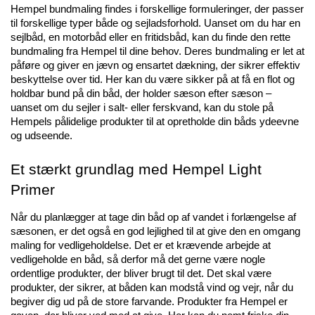
Hempel bundmaling findes i forskellige formuleringer, der passer 
til forskellige typer både og sejladsforhold. Uanset om du har en 
sejlbåd, en motorbåd eller en fritidsbåd, kan du finde den rette 
bundmaling fra Hempel til dine behov. Deres bundmaling er let at 
påføre og giver en jævn og ensartet dækning, der sikrer effektiv 
beskyttelse over tid. Her kan du være sikker på at få en flot og 
holdbar bund på din båd, der holder sæson efter sæson – 
uanset om du sejler i salt- eller ferskvand, kan du stole på 
Hempels pålidelige produkter til at opretholde din båds ydeevne 
og udseende.
Et stærkt grundlag med Hempel Light 
Primer
Når du planlægger at tage din båd op af vandet i forlængelse af 
sæsonen, er det også en god lejlighed til at give den en omgang 
maling for vedligeholdelse. Det er et krævende arbejde at 
vedligeholde en båd, så derfor må det gerne være nogle 
ordentlige produkter, der bliver brugt til det. Det skal være 
produkter, der sikrer, at båden kan modstå vind og vejr, når du 
begiver dig ud på de store farvande. Produkter fra Hempel er 