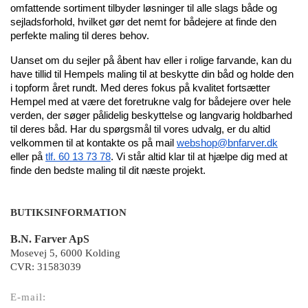
omfattende sortiment tilbyder løsninger til alle slags både og 
sejladsforhold, hvilket gør det nemt for bådejere at finde den 
perfekte maling til deres behov.
Uanset om du sejler på åbent hav eller i rolige farvande, kan du 
have tillid til Hempels maling til at beskytte din båd og holde den 
i topform året rundt. Med deres fokus på kvalitet fortsætter 
Hempel med at være det foretrukne valg for bådejere over hele 
verden, der søger pålidelig beskyttelse og langvarig holdbarhed 
til deres båd. Har du spørgsmål til vores udvalg, er du altid 
velkommen til at kontakte os på mail 
webshop@bnfarver.dk
eller på 
tlf. 60 13 73 78
. Vi står altid klar til at hjælpe dig med at 
finde den bedste maling til dit næste projekt.
BUTIKSINFORMATION
B.N. Farver ApS
Mosevej 5, 6000 Kolding
CVR: 31583039
E-mail: