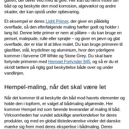
gaven, der bliver ved med at give. Her kan du nemt friske din 
båd op og beskytte den mod korrosion, algevækst og andre 
skader, der kan opstå under opbevaring. 
Et eksempel er deres 
Light Primer
, der giver en pålidelig 
overflade, så den efterfølgende maling hæfter godt og holder i 
lang tid. Denne lette primer er nem at påføre – du kan bruge en 
pensel, malepude, rulle eller sprøjte – og giver en jævn og glat 
overflade, der er klar til at blive malet. Du kan bruge primeren til 
glasfiber, stål, krydsfiner og aluminium, hvor den yderligere 
kommer i farverne Off White og Stone Grey. Du skal bare 
fortynde primeren med 
Hempel Fortynder 845
, og så er du et 
skridt tættere på rigtig god beskyttelse både over og under 
vandlinjen.
Hempel-maling, når det skal være let
Når det kommer til at beskytte din båd mod havets elementer og 
holde den i topform, er valget af bådmaling afgørende. Her 
kommer Hempel ind som førende leverandør af maling til båd. 
Virksomheden har vundet adskillige anerkendelser for deres 
produkter, og med en global tilstedeværelse vinder det danske 
mærke sig frem med deres ekspertise i bådmaling. Deres 