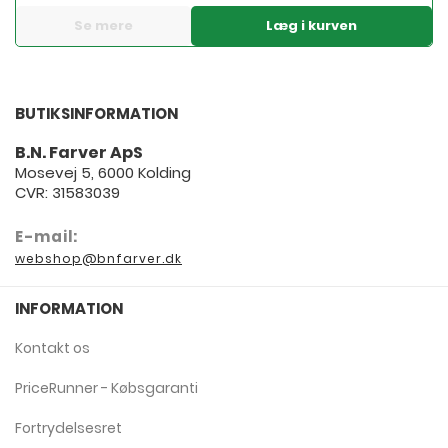
Se mere
Læg i kurven
BUTIKSINFORMATION
B.N. Farver ApS
Mosevej 5, 6000 Kolding
CVR: 31583039
E-mail:
webshop@bnfarver.dk
INFORMATION
Kontakt os
PriceRunner - Købsgaranti
Fortrydelsesret