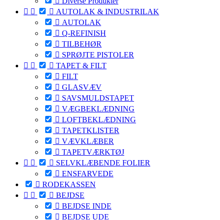

Diverse Produkter



AUTOLAK & INDUSTRILAK

AUTOLAK

Q-REFINISH

TILBEHØR

SPRØJTE PISTOLER



TAPET & FILT

FILT

GLASVÆV

SAVSMULDSTAPET

VÆGBEKLÆDNING

LOFTBEKLÆDNING

TAPETKLISTER

VÆVKLÆBER

TAPETVÆRKTØJ



SELVKLÆBENDE FOLIER

ENSFARVEDE

RODEKASSEN



BEJDSE

BEJDSE INDE

BEJDSE UDE