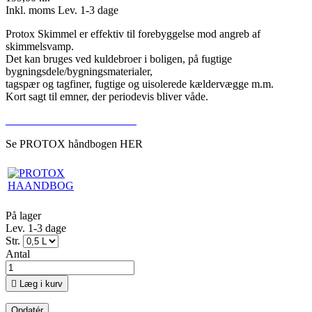
Inkl. moms
Lev. 1-3 dage
Protox Skimmel er effektiv til forebyggelse mod angreb af
skimmelsvamp.
Det kan bruges ved kuldebroer i boligen, på fugtige
bygningsdele/bygningsmaterialer,
tagspær og tagfiner, fugtige og uisolerede kældervægge m.m.
Kort sagt til emner, der periodevis bliver våde.
HVAD KAN PRODUKTET
Se PROTOX håndbogen HER
På lager
Lev. 1-3 dage
Str.
Antal

Læg i kurv