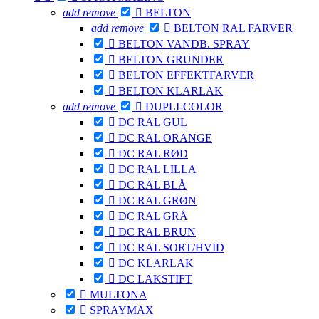
add
remove

BELTON
add
remove

BELTON RAL FARVER

BELTON VANDB. SPRAY

BELTON GRUNDER

BELTON EFFEKTFARVER

BELTON KLARLAK
add
remove

DUPLI-COLOR

DC RAL GUL

DC RAL ORANGE

DC RAL RØD

DC RAL LILLA

DC RAL BLÅ

DC RAL GRØN

DC RAL GRÅ

DC RAL BRUN

DC RAL SORT/HVID

DC KLARLAK

DC LAKSTIFT

MULTONA

SPRAYMAX