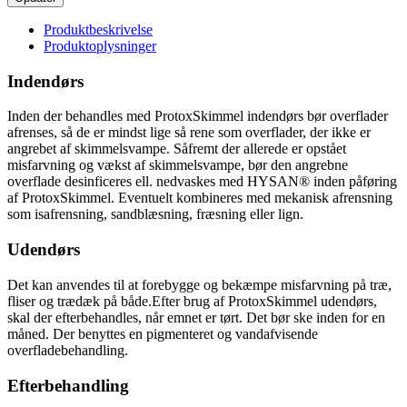
Produktbeskrivelse
Produktoplysninger
Indendørs
Inden der behandles med ProtoxSkimmel indendørs bør overflader
afrenses, så de er mindst lige så rene som overflader, der ikke er
angrebet af skimmelsvampe.
Såfremt der allerede er opstået
misfarvning og vækst af skimmelsvampe, bør den angrebne
overflade desinficeres ell. nedvaskes med HYSAN® inden påføring
af ProtoxSkimmel. Eventuelt kombineres med mekanisk afrensning
som isafrensning, sandblæsning, fræsning eller lign.
Udendørs
Det kan anvendes til at forebygge og bekæmpe misfarvning på træ,
fliser og trædæk på både.Efter brug af ProtoxSkimmel udendørs,
skal der efterbehandles, når emnet er tørt. Det bør ske inden for en
måned. Der benyttes en pigmenteret og vandafvisende
overfladebehandling.
Efterbehandling