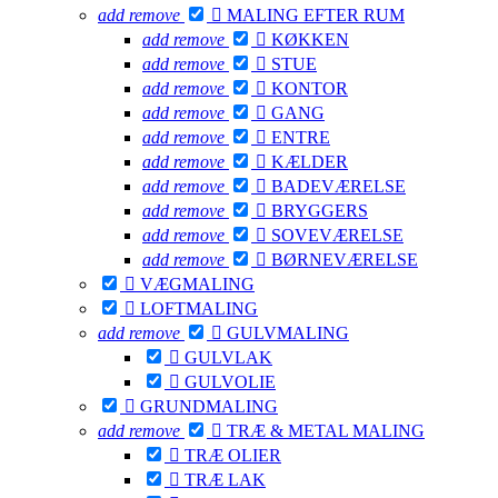
add
remove

MALING EFTER RUM
add
remove

KØKKEN
add
remove

STUE
add
remove

KONTOR
add
remove

GANG
add
remove

ENTRE
add
remove

KÆLDER
add
remove

BADEVÆRELSE
add
remove

BRYGGERS
add
remove

SOVEVÆRELSE
add
remove

BØRNEVÆRELSE

VÆGMALING

LOFTMALING
add
remove

GULVMALING

GULVLAK

GULVOLIE

GRUNDMALING
add
remove

TRÆ & METAL MALING

TRÆ OLIER

TRÆ LAK