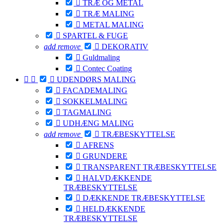

TRÆ OG METAL

TRÆ MALING

METAL MALING

SPARTEL & FUGE
add
remove

DEKORATIV

Guldmaling

Contec Coating



UDENDØRS MALING

FACADEMALING

SOKKELMALING

TAGMALING

UDHÆNG MALING
add
remove

TRÆBESKYTTELSE

AFRENS

GRUNDERE

TRANSPARENT TRÆBESKYTTELSE

HALVDÆKKENDE
TRÆBESKYTTELSE

DÆKKENDE TRÆBESKYTTELSE

HELDÆKKENDE
TRÆBESKYTTELSE