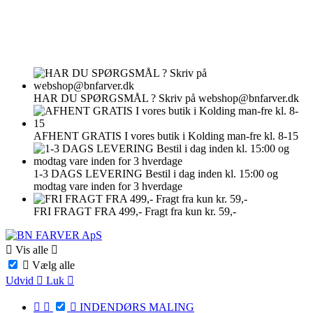
HAR DU SPØRGSMÅL ?
Skriv på webshop@bnfarver.dk
AFHENT GRATIS
I vores butik i Kolding man-fre kl. 8-15
1-3 DAGS LEVERING
Bestil i dag inden kl. 15:00 og
modtag vare inden for 3 hverdage
FRI FRAGT FRA 499,-
Fragt fra kun kr. 59,-

Vis alle


Vælg alle
Udvid

Luk




INDENDØRS MALING