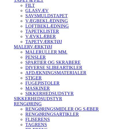
TAPET & FILT
FILT
GLASVÆV
SAVSMULDSTAPET
VÆGBEKLÆDNING
LOFTBEKLÆDNING
TAPETKLISTER
VÆVKLÆBER
TAPETVÆRKTØJ
MALERVÆRKTØJ
MALERULLER MM.
PENSLER
SPARTlER OG SKRABERE
DIVERSE SLIBEARTIKLER
AFDÆKNINGSMATERIALER
STIGER
FUGEPISTOLER
MASKINER
SIKKERHEDSUDSTYR
SIKKERHEDSUDSTYR
RENGØRING
RENGØRINGSMIDLER OG SÆBER
RENGØRINGSARTIKLER
FLISERENS
TAGRENS