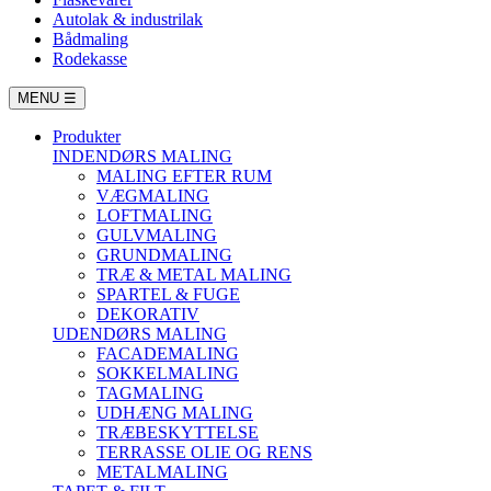
Autolak & industrilak
Bådmaling
Rodekasse
MENU
☰
Produkter
INDENDØRS MALING
MALING EFTER RUM
VÆGMALING
LOFTMALING
GULVMALING
GRUNDMALING
TRÆ & METAL MALING
SPARTEL & FUGE
DEKORATIV
UDENDØRS MALING
FACADEMALING
SOKKELMALING
TAGMALING
UDHÆNG MALING
TRÆBESKYTTELSE
TERRASSE OLIE OG RENS
METALMALING