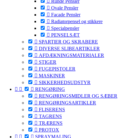

Runde Pensler

Ovale Pensler

Facade Pensler

Radiatorpensel og stikkere

Specialpensler

PENSELSÆT

SPARTlER OG SKRABERE

DIVERSE SLIBEARTIKLER

AFDÆKNINGSMATERIALER

STIGER

FUGEPISTOLER

MASKINER

SIKKERHEDSUDSTYR



RENGØRING

RENGØRINGSMIDLER OG SÆBER

RENGØRINGSARTIKLER

FLISERENS

TAGRENS

TRÆRENS

PROTOX



SPRAYMALING