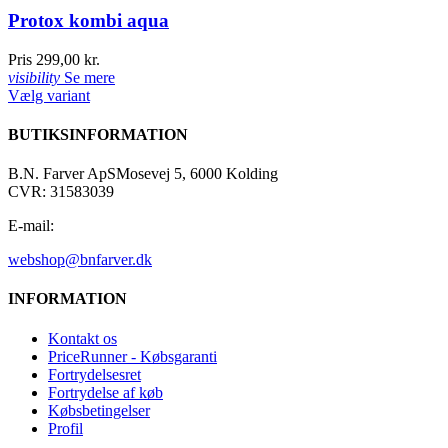
Protox kombi aqua
Pris
299,00 kr.
visibility
Se mere
Vælg variant
BUTIKSINFORMATION
B.N. Farver ApS
Mosevej 5, 6000 Kolding
CVR: 31583039
E-mail:
webshop@bnfarver.dk
INFORMATION
Kontakt os
PriceRunner - Købsgaranti
Fortrydelsesret
Fortrydelse af køb
Købsbetingelser
Profil