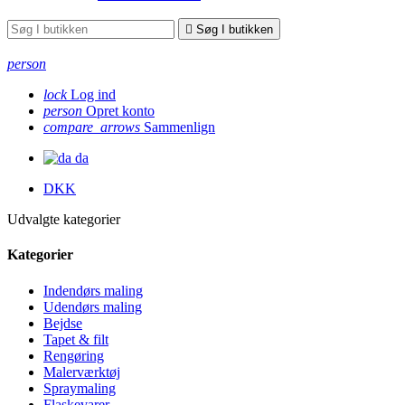

Søg I butikken
person
lock
Log ind
person
Opret konto
compare_arrows
Sammenlign
da
DKK
Udvalgte kategorier
Kategorier
Indendørs maling
Udendørs maling
Bejdse
Tapet & filt
Rengøring
Malerværktøj
Spraymaling
Flaskevarer