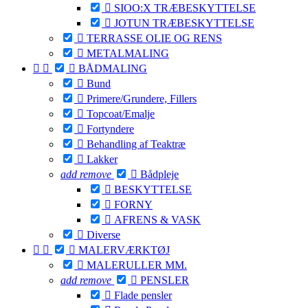

SIOO:X TRÆBESKYTTELSE

JOTUN TRÆBESKYTTELSE

TERRASSE OLIE OG RENS

METALMALING



BÅDMALING

Bund

Primere/Grundere, Fillers

Topcoat/Emalje

Fortyndere

Behandling af Teaktræ

Lakker
add
remove

Bådpleje

BESKYTTELSE

FORNY

AFRENS & VASK

Diverse



MALERVÆRKTØJ

MALERULLER MM.
add
remove

PENSLER

Flade pensler