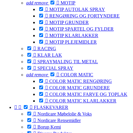
add
remove

MOTIP

MOTIP AUTOLAK SPRAY

RENGØRING OG FORTYNDERE

MOTIP GRUNDER

MOTIP SPARTEL OG FYLDER

MOTIP KLARLAKKER

MOTIP PLEJEMIDLER

RACING

KLAR LAK

SPRAYMALING TIL METAL

SPECIAL SPRAY
add
remove

COLOR MATIC

COLOR MATIC RENGØRING

COLOR MATIC GRUNDERE

COLOR MATIC FARVE OG TOPLAK

COLOR MATIC KLARLAKKER



FLASKEVARER

Nordicare Møbelolie & Voks

Nordicare Rensemidler

Borup Kemi