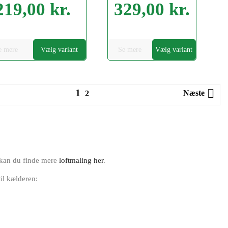
219,00 kr.
329,00 kr.
Pris
e mere
Vælg variant
Se mere
Vælg variant
1

Næste
2
, kan du finde mere
loftmaling her
.
til kælderen: