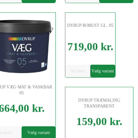
DYRUP ROBUST GL. 05
719,00 kr.
Pris
Se mere
Vælg variant
UP VÆG MAT & VASKBAR
05
DYRUP TRÆMALING
664,00 kr.
TRANSPARENT
159,00 kr.
Pris
e mere
Vælg variant