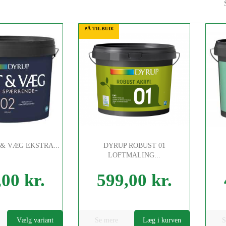
.
PÅ TILBUD!
& VÆG EKSTRA...
DYRUP ROBUST 01
LOFTMALING...
00 kr.
599,00 kr.
Pris
Pris
Vælg variant
Se mere
Læg i kurven
S