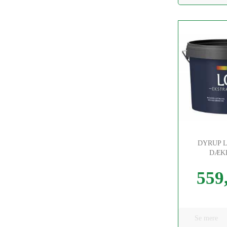
DYRUP 
DÆK
559,
Pris
Se mere