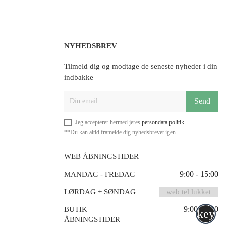
NYHEDSBREV
Tilmeld dig og modtage de seneste nyheder i din
indbakke
Send
Jeg accepterer hermed jeres
persondata politik
**Du kan altid framelde dig nyhedsbrevet igen
WEB ÅBNINGSTIDER
9:00 - 15:00
MANDAG - FREDAG
LØRDAG + SØNDAG
web tel lukket
9:00-17:00
BUTIK
keyb
ÅBNINGSTIDER