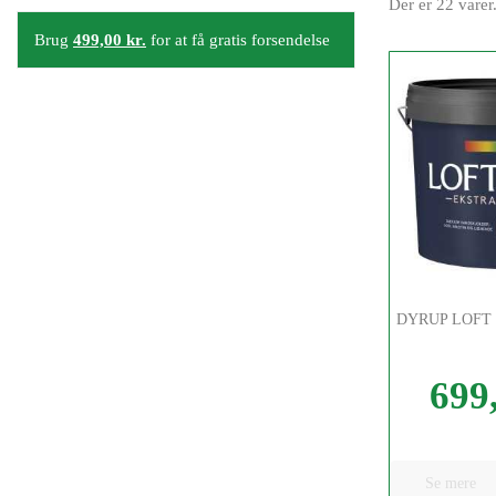
Der er 22 varer
Brug
499,00 kr.
for at få gratis forsendelse
DYRUP LOFT 
699,
Pris
Se mere