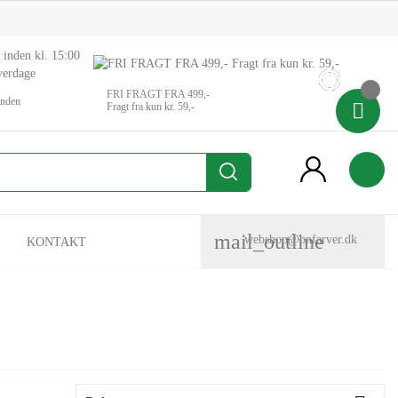
FRI FRAGT FRA 499,-
inden

Fragt fra kun kr. 59,-
person
mail_outline
webshop@bnfarver.dk
KONTAKT