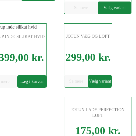
Se mere
Vælg variant
JOTUN VÆG OG LOFT
P INDE SILIKAT HVID
299,00 kr.
399,00 kr.
Pris
Se mere
Vælg variant
 mere
Læg i kurven
JOTUN LADY PERFECTION
LOFT
175,00 kr.
Pris