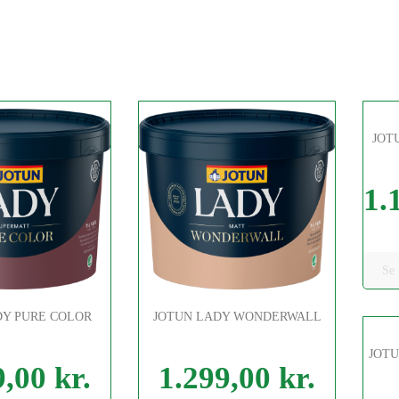
JOT
1.
Pris
Se
DY PURE COLOR
JOTUN LADY WONDERWALL
JOTU
,00 kr.
1.299,00 kr.
Pris