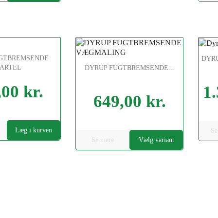
UGTBREMSENDE
DYRU
PARTEL
DYRUP FUGTBREMSENDE...
00 kr.
1.
Pris
649,00 kr.
Pris
Læg i kurven
Se
Se mere
Vælg variant