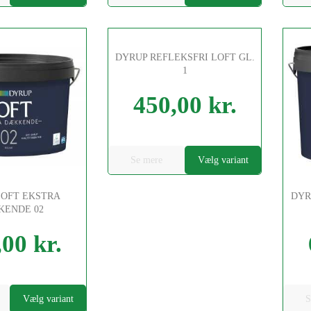
DYRUP REFLEKSFRI LOFT GL.
1
450,00 kr.
Pris
Se mere
Vælg variant
LOFT EKSTRA
DYR
KENDE 02
00 kr.
Pris
Vælg variant
S