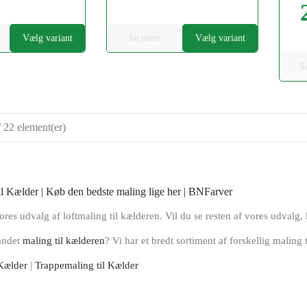
Pris
Vælg variant
Se mere
Vælg variant
S
f 22 element(er)
ores udvalg af loftmaling til kælderen. Vil du se resten af vores udvalg
 andet
maling til kælderen
? Vi har et bredt sortiment af forskellig maling 
Kælder
|
Trappemaling til Kælder