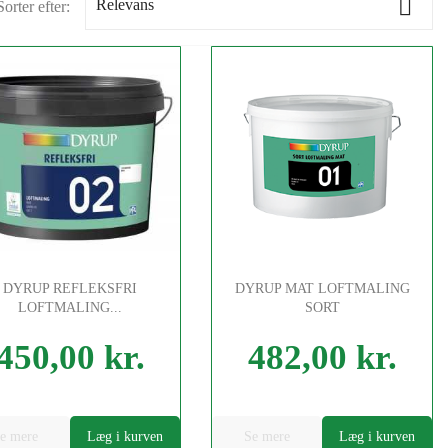

Relevans
Sorter efter:
DYRUP REFLEKSFRI
DYRUP MAT LOFTMALING
LOFTMALING...
SORT
450,00 kr.
482,00 kr.
Pris
e mere
Læg i kurven
Se mere
Læg i kurven