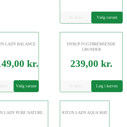
Se mere
Vælg variant
UN LADY BALANCE
DYRUP FUGTBREMSENDE
GRUNDER
149,00 kr.
239,00 kr.
Pris
 mere
Vælg variant
Se mere
Læg i kurven
N LADY PURE NATURE...
JOTUN LADY AQUA MAT