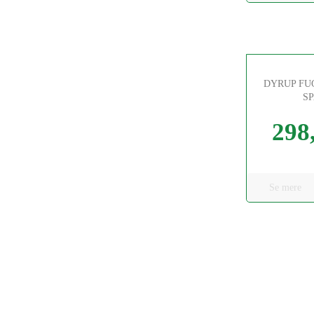
DYRUP F
S
298,
Pris
Se mere