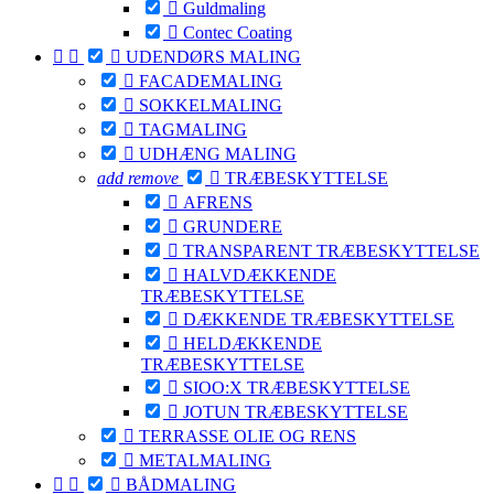

Guldmaling

Contec Coating



UDENDØRS MALING

FACADEMALING

SOKKELMALING

TAGMALING

UDHÆNG MALING
add
remove

TRÆBESKYTTELSE

AFRENS

GRUNDERE

TRANSPARENT TRÆBESKYTTELSE

HALVDÆKKENDE
TRÆBESKYTTELSE

DÆKKENDE TRÆBESKYTTELSE

HELDÆKKENDE
TRÆBESKYTTELSE

SIOO:X TRÆBESKYTTELSE

JOTUN TRÆBESKYTTELSE

TERRASSE OLIE OG RENS

METALMALING



BÅDMALING