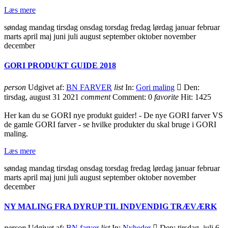
Læs mere
søndag mandag tirsdag onsdag torsdag fredag lørdag januar februar
marts april maj juni juli august september oktober november
december
GORI PRODUKT GUIDE 2018
person
Udgivet af:
BN FARVER
list
In:
Gori maling

Den:
tirsdag, august 31 2021
comment
Comment:
0
favorite
Hit:
1425
Her kan du se GORI nye produkt guider! - De nye GORI farver VS
de gamle GORI farver - se hvilke produkter du skal bruge i GORI
maling.
Læs mere
søndag mandag tirsdag onsdag torsdag fredag lørdag januar februar
marts april maj juni juli august september oktober november
december
NY MALING FRA DYRUP TIL INDVENDIG TRÆVÆRK
person
Udgivet af:
BN farver
list
In:
Nyheder

Den:
tirsdag, juli 6