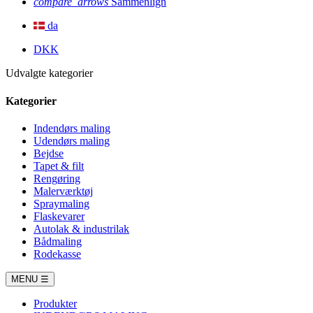
compare_arrows
Sammenlign
da
DKK
Udvalgte kategorier
Kategorier
Indendørs maling
Udendørs maling
Bejdse
Tapet & filt
Rengøring
Malerværktøj
Spraymaling
Flaskevarer
Autolak & industrilak
Bådmaling
Rodekasse
MENU
☰
Produkter