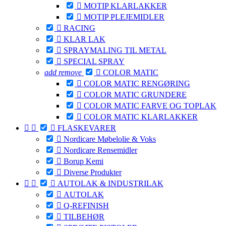

MOTIP KLARLAKKER

MOTIP PLEJEMIDLER

RACING

KLAR LAK

SPRAYMALING TIL METAL

SPECIAL SPRAY
add
remove

COLOR MATIC

COLOR MATIC RENGØRING

COLOR MATIC GRUNDERE

COLOR MATIC FARVE OG TOPLAK

COLOR MATIC KLARLAKKER



FLASKEVARER

Nordicare Møbelolie & Voks

Nordicare Rensemidler

Borup Kemi

Diverse Produkter



AUTOLAK & INDUSTRILAK

AUTOLAK

Q-REFINISH

TILBEHØR