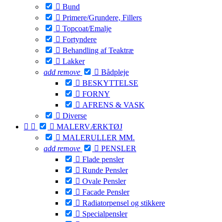

Bund

Primere/Grundere, Fillers

Topcoat/Emalje

Fortyndere

Behandling af Teaktræ

Lakker
add
remove

Bådpleje

BESKYTTELSE

FORNY

AFRENS & VASK

Diverse



MALERVÆRKTØJ

MALERULLER MM.
add
remove

PENSLER

Flade pensler

Runde Pensler

Ovale Pensler

Facade Pensler

Radiatorpensel og stikkere

Specialpensler