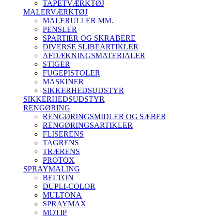
TAPETVÆRKTØJ
MALERVÆRKTØJ
MALERULLER MM.
PENSLER
SPARTlER OG SKRABERE
DIVERSE SLIBEARTIKLER
AFDÆKNINGSMATERIALER
STIGER
FUGEPISTOLER
MASKINER
SIKKERHEDSUDSTYR
SIKKERHEDSUDSTYR
RENGØRING
RENGØRINGSMIDLER OG SÆBER
RENGØRINGSARTIKLER
FLISERENS
TAGRENS
TRÆRENS
PROTOX
SPRAYMALING
BELTON
DUPLI-COLOR
MULTONA
SPRAYMAX
MOTIP