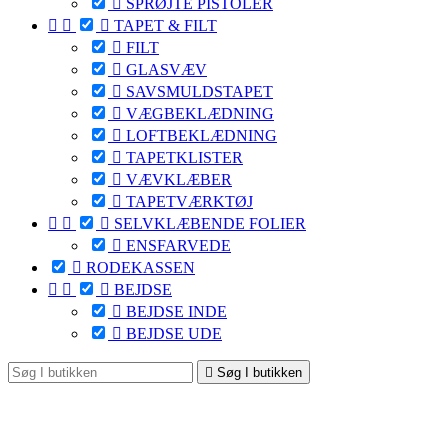

SPRØJTE PISTOLER



TAPET & FILT

FILT

GLASVÆV

SAVSMULDSTAPET

VÆGBEKLÆDNING

LOFTBEKLÆDNING

TAPETKLISTER

VÆVKLÆBER

TAPETVÆRKTØJ



SELVKLÆBENDE FOLIER

ENSFARVEDE

RODEKASSEN



BEJDSE

BEJDSE INDE

BEJDSE UDE

Søg I butikken