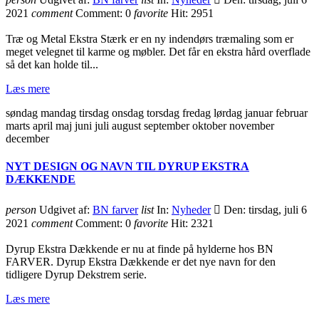
2021
comment
Comment:
0
favorite
Hit:
2951
Træ og Metal Ekstra Stærk er en ny indendørs træmaling som er
meget velegnet til karme og møbler. Det får en ekstra hård overflade
så det kan holde til...
Læs mere
søndag mandag tirsdag onsdag torsdag fredag lørdag januar februar
marts april maj juni juli august september oktober november
december
NYT DESIGN OG NAVN TIL DYRUP EKSTRA
DÆKKENDE
person
Udgivet af:
BN farver
list
In:
Nyheder

Den:
tirsdag, juli 6
2021
comment
Comment:
0
favorite
Hit:
2321
Dyrup Ekstra Dækkende er nu at finde på hylderne hos BN
FARVER. Dyrup Ekstra Dækkende er det nye navn for den
tidligere Dyrup Dekstrem serie.
Læs mere