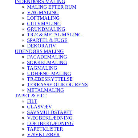
INDENDØRS MALING
MALING EFTER RUM
VÆGMALING
LOFTMALING
GULVMALING
GRUNDMALING
TRÆ & METAL MALING
SPARTEL & FUGE
DEKORATIV
UDENDØRS MALING
FACADEMALING
SOKKELMALING
TAGMALING
UDHÆNG MALING
TRÆBESKYTTELSE
TERRASSE OLIE OG RENS
METALMALING
TAPET & FILT
FILT
GLASVÆV
SAVSMULDSTAPET
VÆGBEKLÆDNING
LOFTBEKLÆDNING
TAPETKLISTER
VÆVKLÆBER