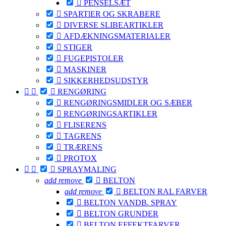

PENSELSÆT

SPARTlER OG SKRABERE

DIVERSE SLIBEARTIKLER

AFDÆKNINGSMATERIALER

STIGER

FUGEPISTOLER

MASKINER

SIKKERHEDSUDSTYR



RENGØRING

RENGØRINGSMIDLER OG SÆBER

RENGØRINGSARTIKLER

FLISERENS

TAGRENS

TRÆRENS

PROTOX



SPRAYMALING
add
remove

BELTON
add
remove

BELTON RAL FARVER

BELTON VANDB. SPRAY

BELTON GRUNDER

BELTON EFFEKTFARVER