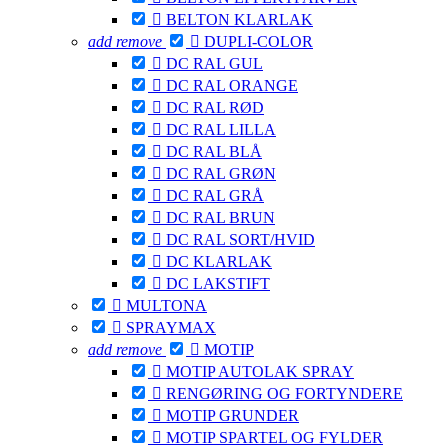

BELTON KLARLAK
add
remove

DUPLI-COLOR

DC RAL GUL

DC RAL ORANGE

DC RAL RØD

DC RAL LILLA

DC RAL BLÅ

DC RAL GRØN

DC RAL GRÅ

DC RAL BRUN

DC RAL SORT/HVID

DC KLARLAK

DC LAKSTIFT

MULTONA

SPRAYMAX
add
remove

MOTIP

MOTIP AUTOLAK SPRAY

RENGØRING OG FORTYNDERE

MOTIP GRUNDER

MOTIP SPARTEL OG FYLDER