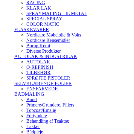
RACING
KLAR LAK
SPRAYMALING TIL METAL
SPECIAL SPRAY
COLOR MATIC
FLASKEVARER
Nordicare Møbelolie & Voks
Nordicare Rensemidler
Borup Kemi
Diverse Produkter
AUTOLAK & INDUSTRILAK
AUTOLAK
Q-REFINISH
TILBEHØR
SPRØJTE PISTOLER
SELVKLÆBENDE FOLIER
ENSFARVEDE
BÅDMALING
Bund
Primere/Grundere, Fillers
Topcoat/Emalje
Fortyndere
Behandling af Teaktræ
Lakker
Bådpleje