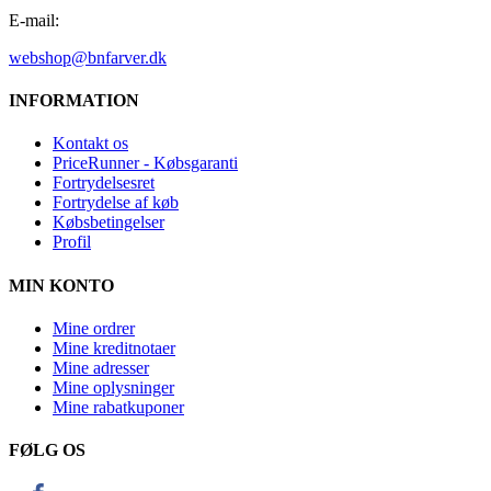
E-mail:
webshop@bnfarver.dk
INFORMATION
Kontakt os
PriceRunner - Købsgaranti
Fortrydelsesret
Fortrydelse af køb
Købsbetingelser
Profil
MIN KONTO
Mine ordrer
Mine kreditnotaer
Mine adresser
Mine oplysninger
Mine rabatkuponer
FØLG OS