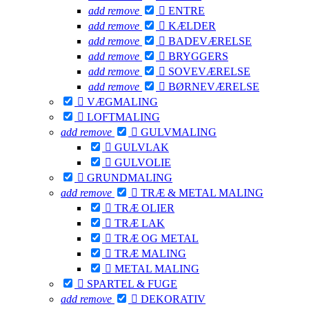
add
remove

ENTRE
add
remove

KÆLDER
add
remove

BADEVÆRELSE
add
remove

BRYGGERS
add
remove

SOVEVÆRELSE
add
remove

BØRNEVÆRELSE

VÆGMALING

LOFTMALING
add
remove

GULVMALING

GULVLAK

GULVOLIE

GRUNDMALING
add
remove

TRÆ & METAL MALING

TRÆ OLIER

TRÆ LAK

TRÆ OG METAL

TRÆ MALING

METAL MALING

SPARTEL & FUGE
add
remove

DEKORATIV