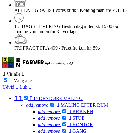
AFHENT GRATIS
I vores butik i Kolding man-fre kl. 8-15
1-3 DAGS LEVERING
Bestil i dag inden kl. 15:00 og
modtag vare inden for 3 hverdage
FRI FRAGT FRA 499,-
Fragt fra kun kr. 59,-

Vis alle


Vælg alle
Udvid

Luk




INDENDØRS MALING
add
remove

MALING EFTER RUM
add
remove

KØKKEN
add
remove

STUE
add
remove

KONTOR
add
remove

GANG