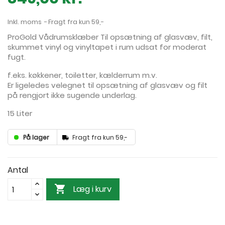
Inkl. moms
Fragt fra kun 59,-
ProGold Vådrumsklæber Til opsætning af glasvæv, filt,
skummet vinyl og vinyltapet i rum udsat for moderat
fugt.
f.eks. køkkener, toiletter, kælderrum m.v.
Er ligeledes velegnet til opsætning af glasvæv og filt
på rengjort ikke sugende underlag.
15 Liter
På lager
Fragt fra kun 59,-
Antal

Læg i kurv