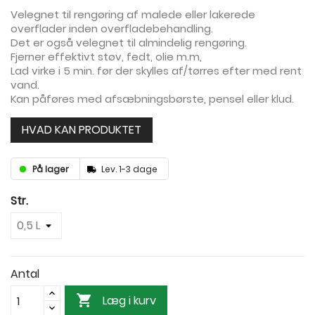
Velegnet til rengøring af malede eller lakerede
overflader inden overfladebehandling.
Det er også velegnet til almindelig rengøring.
Fjerner effektivt støv, fedt, olie m.m,
Lad virke i 5 min. før der skylles af/tørres efter med rent
vand.
Kan påføres med afsæbningsbørste, pensel eller klud.
HVAD KAN PRODUKTET
På lager
Lev. 1-3 dage
Str.
Antal

Læg i kurv