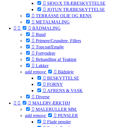

SIOO:X TRÆBESKYTTELSE

JOTUN TRÆBESKYTTELSE

TERRASSE OLIE OG RENS

METALMALING



BÅDMALING

Bund

Primere/Grundere, Fillers

Topcoat/Emalje

Fortyndere

Behandling af Teaktræ

Lakker
add
remove

Bådpleje

BESKYTTELSE

FORNY

AFRENS & VASK

Diverse



MALERVÆRKTØJ

MALERULLER MM.
add
remove

PENSLER

Flade pensler