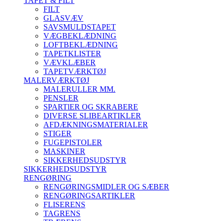
TAPET & FILT
FILT
GLASVÆV
SAVSMULDSTAPET
VÆGBEKLÆDNING
LOFTBEKLÆDNING
TAPETKLISTER
VÆVKLÆBER
TAPETVÆRKTØJ
MALERVÆRKTØJ
MALERULLER MM.
PENSLER
SPARTlER OG SKRABERE
DIVERSE SLIBEARTIKLER
AFDÆKNINGSMATERIALER
STIGER
FUGEPISTOLER
MASKINER
SIKKERHEDSUDSTYR
SIKKERHEDSUDSTYR
RENGØRING
RENGØRINGSMIDLER OG SÆBER
RENGØRINGSARTIKLER
FLISERENS
TAGRENS