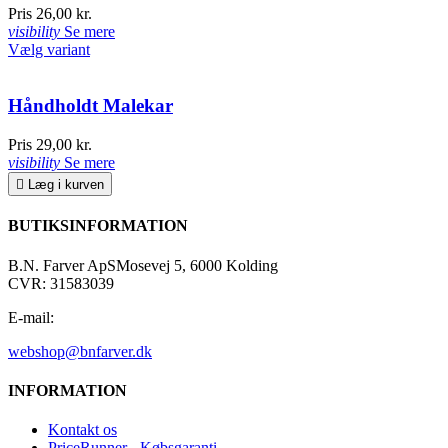
Pris
26,00 kr.
visibility
Se mere
Vælg variant
Håndholdt Malekar
Pris
29,00 kr.
visibility
Se mere

Læg i kurven
BUTIKSINFORMATION
B.N. Farver ApS
Mosevej 5, 6000 Kolding
CVR: 31583039
E-mail:
webshop@bnfarver.dk
INFORMATION
Kontakt os
PriceRunner - Købsgaranti