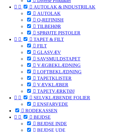

Diverse Produkter



AUTOLAK & INDUSTRILAK

AUTOLAK

Q-REFINISH

TILBEHØR

SPRØJTE PISTOLER



TAPET & FILT

FILT

GLASVÆV

SAVSMULDSTAPET

VÆGBEKLÆDNING

LOFTBEKLÆDNING

TAPETKLISTER

VÆVKLÆBER

TAPETVÆRKTØJ



SELVKLÆBENDE FOLIER

ENSFARVEDE

RODEKASSEN



BEJDSE

BEJDSE INDE

BEJDSE UDE