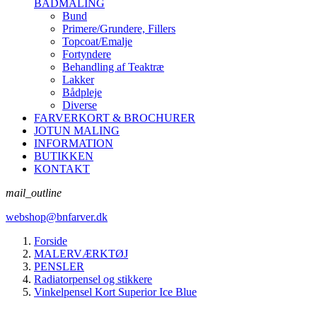
BÅDMALING
Bund
Primere/Grundere, Fillers
Topcoat/Emalje
Fortyndere
Behandling af Teaktræ
Lakker
Bådpleje
Diverse
FARVERKORT & BROCHURER
JOTUN MALING
INFORMATION
BUTIKKEN
KONTAKT
mail_outline
webshop@bnfarver.dk
Forside
MALERVÆRKTØJ
PENSLER
Radiatorpensel og stikkere
Vinkelpensel Kort Superior Ice Blue