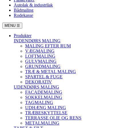
Autolak & industrilak
Bådmaling
Rodekasse
MENU
☰
Produkter
INDENDØRS MALING
MALING EFTER RUM
VÆGMALING
LOFTMALING
GULVMALING
GRUNDMALING
TRÆ & METAL MALING
SPARTEL & FUGE
DEKORATIV
UDENDØRS MALING
FACADEMALING
SOKKELMALING
TAGMALING
UDHÆNG MALING
TRÆBESKYTTELSE
TERRASSE OLIE OG RENS
METALMALING