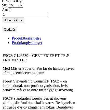
Lev. 1-3 dage
Str.
Antal

Læg i kurv
Produktbeskrivelse
Produktoplysninger
FSC® C146539 – CERTIFICERET TRÆ
FRA MESTER
Med Mäster Superior Pro får du håndtag lavet
af miljøcertificeret bøgetræ
Forest Stewardship Council® (FSC) – en
international, non-profit organisation, hvis
primære mål er at sikre bæredygtigt skovbrug
FSC®-standarden foreskriver, at skovens
økologiske funktion skal bevares. Beskyttelsen
af ​​truede dyr og planter er i fokus. Derudover