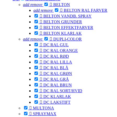
add
remove

BELTON
add
remove

BELTON RAL FARVER

BELTON VANDB. SPRAY

BELTON GRUNDER

BELTON EFFEKTFARVER

BELTON KLARLAK
add
remove

DUPLI-COLOR

DC RAL GUL

DC RAL ORANGE

DC RAL RØD

DC RAL LILLA

DC RAL BLÅ

DC RAL GRØN

DC RAL GRÅ

DC RAL BRUN

DC RAL SORT/HVID

DC KLARLAK

DC LAKSTIFT

MULTONA

SPRAYMAX