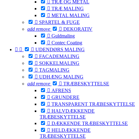

TRÆ OG METAL

TRÆ MALING

METAL MALING

SPARTEL & FUGE
add
remove

DEKORATIV

Guldmaling

Contec Coating



UDENDØRS MALING

FACADEMALING

SOKKELMALING

TAGMALING

UDHÆNG MALING
add
remove

TRÆBESKYTTELSE

AFRENS

GRUNDERE

TRANSPARENT TRÆBESKYTTELSE

HALVDÆKKENDE
TRÆBESKYTTELSE

DÆKKENDE TRÆBESKYTTELSE

HELDÆKKENDE
TRÆBESKYTTELSE