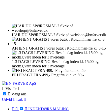
HAR DU SPØRGSMÅL ?
Skriv på webshop@bnfarver.dk
AFHENT GRATIS
I vores butik i Kolding man-fre kl. 8-15
1-3 DAGS LEVERING
Bestil i dag inden kl. 15:00 og
modtag vare inden for 3 hverdage
FRI FRAGT FRA 499,-
Fragt fra kun kr. 59,-

Vis alle


Vælg alle
Udvid

Luk




INDENDØRS MALING