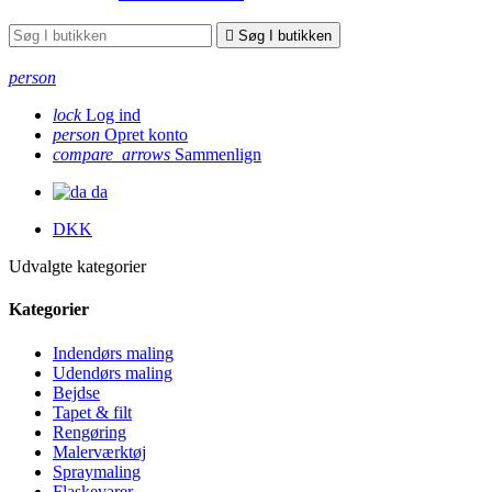

Søg I butikken
person
lock
Log ind
person
Opret konto
compare_arrows
Sammenlign
da
DKK
Udvalgte kategorier
Kategorier
Indendørs maling
Udendørs maling
Bejdse
Tapet & filt
Rengøring
Malerværktøj
Spraymaling
Flaskevarer