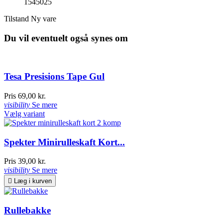
1545025
Tilstand
Ny vare
Du vil eventuelt også synes om
Tesa Presisions Tape Gul
Pris
69,00 kr.
visibility
Se mere
Vælg variant
Spekter Minirulleskaft Kort...
Pris
39,00 kr.
visibility
Se mere

Læg i kurven
Rullebakke