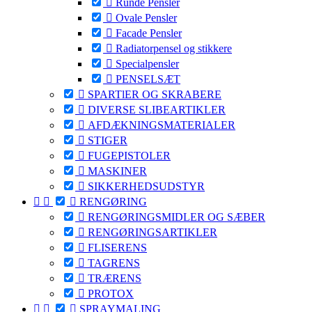

Runde Pensler

Ovale Pensler

Facade Pensler

Radiatorpensel og stikkere

Specialpensler

PENSELSÆT

SPARTlER OG SKRABERE

DIVERSE SLIBEARTIKLER

AFDÆKNINGSMATERIALER

STIGER

FUGEPISTOLER

MASKINER

SIKKERHEDSUDSTYR



RENGØRING

RENGØRINGSMIDLER OG SÆBER

RENGØRINGSARTIKLER

FLISERENS

TAGRENS

TRÆRENS

PROTOX



SPRAYMALING