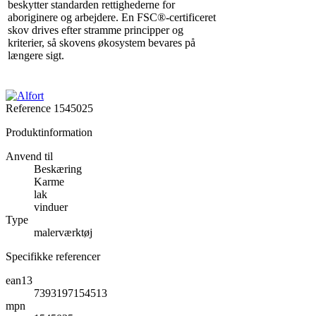
beskytter standarden rettighederne for
aboriginere og arbejdere. En FSC®-certificeret
skov drives efter stramme principper og
kriterier, så skovens økosystem bevares på
længere sigt.
Reference
1545025
Produktinformation
Anvend til
Beskæring
Karme
lak
vinduer
Type
malerværktøj
Specifikke referencer
ean13
7393197154513
mpn