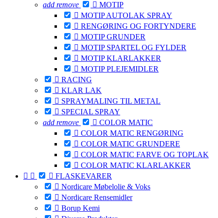
add
remove

MOTIP

MOTIP AUTOLAK SPRAY

RENGØRING OG FORTYNDERE

MOTIP GRUNDER

MOTIP SPARTEL OG FYLDER

MOTIP KLARLAKKER

MOTIP PLEJEMIDLER

RACING

KLAR LAK

SPRAYMALING TIL METAL

SPECIAL SPRAY
add
remove

COLOR MATIC

COLOR MATIC RENGØRING

COLOR MATIC GRUNDERE

COLOR MATIC FARVE OG TOPLAK

COLOR MATIC KLARLAKKER



FLASKEVARER

Nordicare Møbelolie & Voks

Nordicare Rensemidler

Borup Kemi