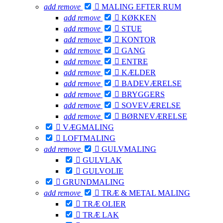
add
remove

MALING EFTER RUM
add
remove

KØKKEN
add
remove

STUE
add
remove

KONTOR
add
remove

GANG
add
remove

ENTRE
add
remove

KÆLDER
add
remove

BADEVÆRELSE
add
remove

BRYGGERS
add
remove

SOVEVÆRELSE
add
remove

BØRNEVÆRELSE

VÆGMALING

LOFTMALING
add
remove

GULVMALING

GULVLAK

GULVOLIE

GRUNDMALING
add
remove

TRÆ & METAL MALING

TRÆ OLIER

TRÆ LAK