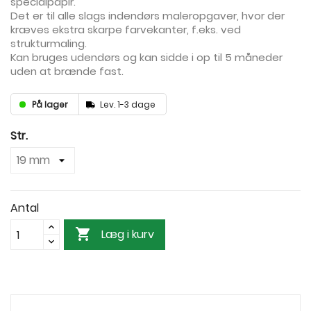
specialpapir.
Det er til alle slags indendørs maleropgaver, hvor der
kræves ekstra skarpe farvekanter, f.eks. ved
strukturmaling.
Kan bruges udendørs og kan sidde i op til 5 måneder
uden at brænde fast.
På lager
Lev. 1-3 dage
Str.
Antal

Læg i kurv