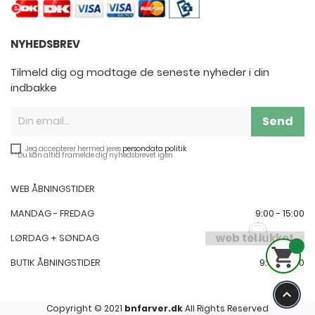
NYHEDSBREV
Tilmeld dig og modtage de seneste nyheder i din
indbakke
Send
Jeg accepterer hermed jeres
persondata politik
**Du kan altid framelde dig nyhedsbrevet igen
WEB ÅBNINGSTIDER
MANDAG - FREDAG
9:00 - 15:00
web tel lukket
LØRDAG + SØNDAG

BUTIK ÅBNINGSTIDER
9:00-17:00
keyboard_arrow_up
Copyright © 2021
bnfarver.dk
All Rights Reserved