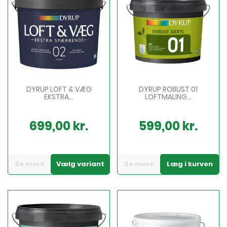
DYRUP LOFT & VÆG
DYRUP ROBUST 01
EKSTRA...
LOFTMALING...
699,00 kr.
599,00 kr.
Pris
Pris
Se mere
Vælg variant
Se mere
Læg i kurven