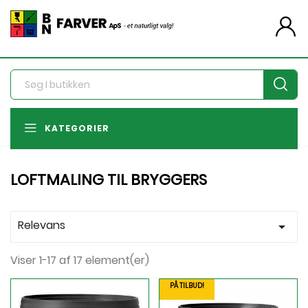
person
KATEGORIER
LOFTMALING TIL BRYGGERS
Relevans

Viser 1-17 af 17 element(er)
PÅ TILBUD!