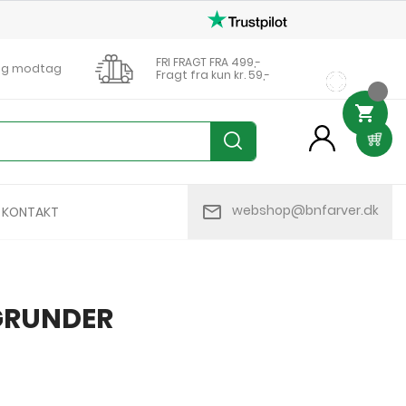
FRI FRAGT FRA 499,-
0 og modtag
Fragt fra kun kr. 59,-

person
mail_outline
webshop@bnfarver.dk
KONTAKT
GRUNDER