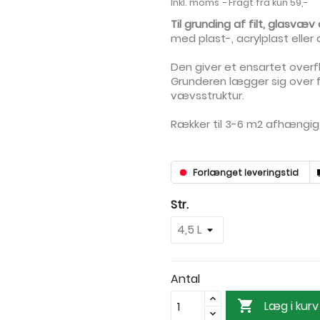
Inkl. moms
Fragt fra kun 59,-
Til grunding af filt, glasvæv
med plast-, acrylplast eller 
Den giver et ensartet overfla
Grunderen lægger sig over f
vævsstruktur.
Rækker til 3-6 m2 afhængig
Forlænget leveringstid
Str.
Antal

Læg i kurv