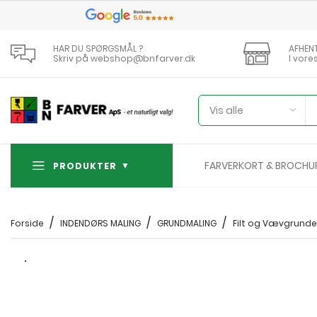
HAR DU SPØRGSMÅL ?
AFHEN
Skriv på webshop@bnfarver.dk
I vore
Vis alle
FARVERKORT & BROCHU
PRODUKTER
Forside
INDENDØRS MALING
GRUNDMALING
Filt og Vævgrunde