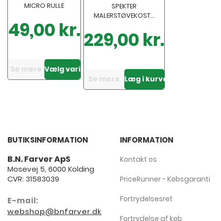
MICRO RULLE
SPEKTER
MALERSTØVEKOST...
49,00 kr.
Pris
229,00 kr.
Pris
Se mere
Vælg variant
Se mere
Læg i kurven
BUTIKSINFORMATION
INFORMATION
B.N. Farver ApS
Kontakt os
Mosevej 5, 6000 Kolding
CVR: 31583039
PriceRunner - Købsgaranti
Fortrydelsesret
E-mail:
webshop@bnfarver.dk
Fortrydelse af køb