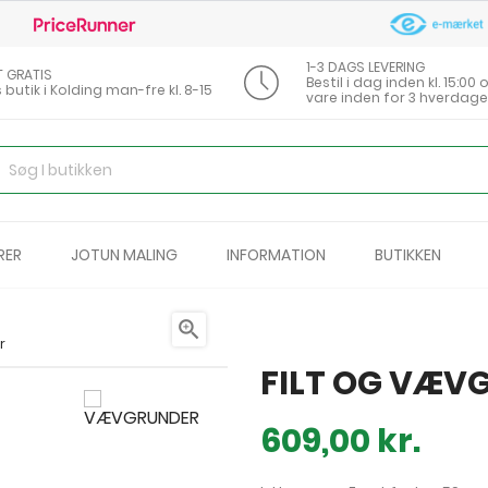
1-3 DAGS LEVERING
T GRATIS
Bestil i dag inden kl. 15:0
s butik i Kolding man-fre kl. 8-15
vare inden for 3 hverdage
RER
JOTUN MALING
INFORMATION
BUTIKKEN

r
FILT OG VÆV
609,00 kr.