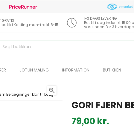
1-3 DAGS LEVERING
T GRATIS
Bestil i dag inden kl. 15:0
s butik i Kolding man-fre kl. 8-15
vare inden for 3 hverdage
RER
JOTUN MALING
INFORMATION
BUTIKKEN

jern Belægninger klar til brug
GORI FJERN B
79,00 kr.