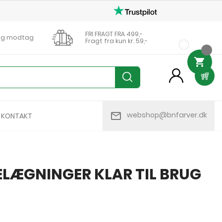
FRI FRAGT FRA 499,-
0 og modtag
Fragt fra kun kr. 59,-

person
mail_outline
webshop@bnfarver.dk
KONTAKT
ELÆGNINGER KLAR TIL BRUG