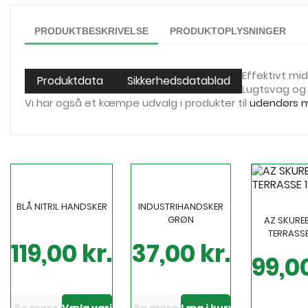
PRODUKTBESKRIVELSE
PRODUKTOPLYSNINGER
Effektivt mi
Produktdata
Sikkerhedsdatablad
Lugtsvag og 
Vi har også et kæmpe udvalg i produkter til
udendørs m
BLÅ NITRIL HANDSKER
INDUSTRIHANDSKER
GRØN
AZ SKURE
TERRASS
119,00 kr.
37,00 kr.
Pris
Pris
99,00
Pris