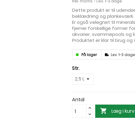
Inkl. moms
Lev. 1-3 dage
Dette produkt er til udendø
beklædning og plankeværk.
Er også velegnet til mineral
Fjerner forskellige former 
akvarier, svømmepools og li
Produktet er klar til brug og 
På lager
Lev. 1-3 dage
Str.
Antal

Læg i kurv