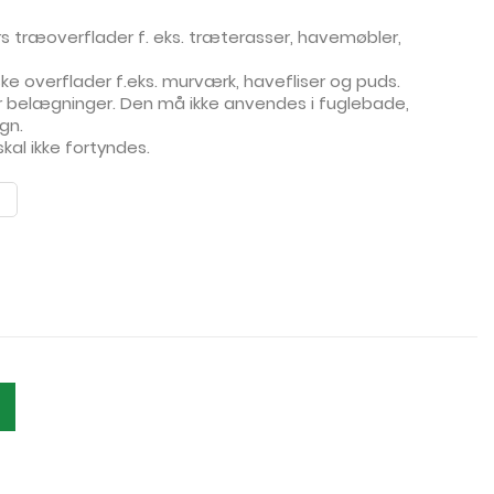
rs træoverflader f. eks. træterasser, havemøbler,
ske overflader f.eks. murværk, havefliser og puds.
for belægninger. Den må ikke anvendes i fuglebade,
gn.
skal ikke fortyndes.