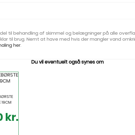
ddel til behandling af skimmel og belægninger på alle overfl
klar til brug. Nemt at have med hvis der mangler vand omkri
aling her
.
Du vil eventuelt også synes om
BØRSTE
E 19CM
 kr.