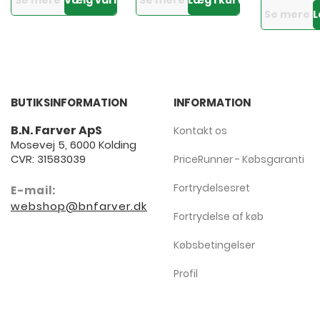
Se mere
Vælg variant
Se mere
Læg i kurven
Se mere
L
BUTIKSINFORMATION
INFORMATION
B.N. Farver ApS
Kontakt os
Mosevej 5, 6000 Kolding
CVR: 31583039
PriceRunner - Købsgaranti
Fortrydelsesret
E-mail:
webshop@bnfarver.dk
Fortrydelse af køb
Købsbetingelser
Profil