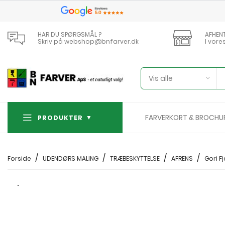
HAR DU SPØRGSMÅL ?
AFHEN
Skriv på webshop@bnfarver.dk
I vore
Vis alle
FARVERKORT & BROCHU
PRODUKTER
Forside
UDENDØRS MALING
TRÆBESKYTTELSE
AFRENS
Gori F