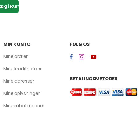
æg i kurven
MIN KONTO
FØLG OS
Mine ordrer
Mine kreditnotaer
BETALINGSMETODER
Mine adresser
Mine oplysninger
Mine rabatkuponer