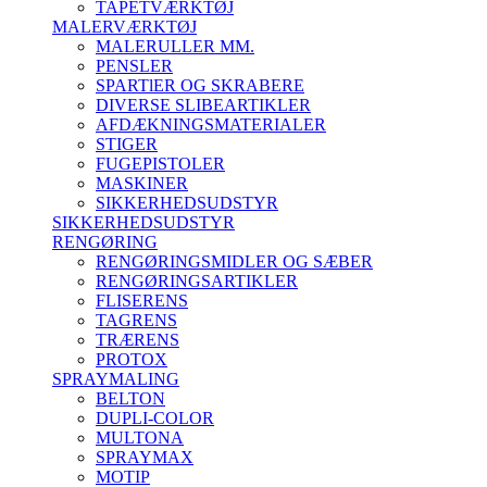
TAPETVÆRKTØJ
MALERVÆRKTØJ
MALERULLER MM.
PENSLER
SPARTlER OG SKRABERE
DIVERSE SLIBEARTIKLER
AFDÆKNINGSMATERIALER
STIGER
FUGEPISTOLER
MASKINER
SIKKERHEDSUDSTYR
SIKKERHEDSUDSTYR
RENGØRING
RENGØRINGSMIDLER OG SÆBER
RENGØRINGSARTIKLER
FLISERENS
TAGRENS
TRÆRENS
PROTOX
SPRAYMALING
BELTON
DUPLI-COLOR
MULTONA
SPRAYMAX
MOTIP