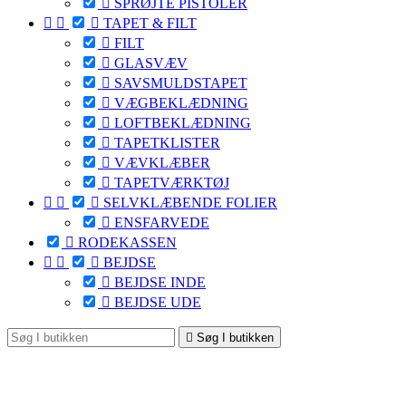

SPRØJTE PISTOLER



TAPET & FILT

FILT

GLASVÆV

SAVSMULDSTAPET

VÆGBEKLÆDNING

LOFTBEKLÆDNING

TAPETKLISTER

VÆVKLÆBER

TAPETVÆRKTØJ



SELVKLÆBENDE FOLIER

ENSFARVEDE

RODEKASSEN



BEJDSE

BEJDSE INDE

BEJDSE UDE

Søg I butikken