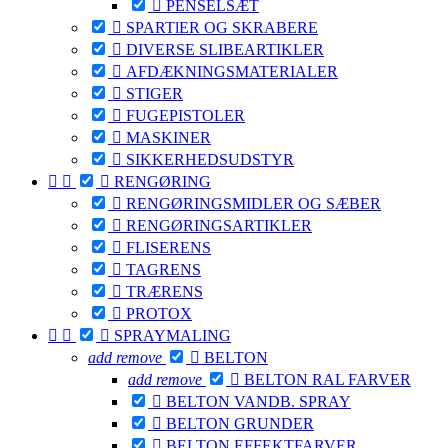

PENSELSÆT

SPARTlER OG SKRABERE

DIVERSE SLIBEARTIKLER

AFDÆKNINGSMATERIALER

STIGER

FUGEPISTOLER

MASKINER

SIKKERHEDSUDSTYR



RENGØRING

RENGØRINGSMIDLER OG SÆBER

RENGØRINGSARTIKLER

FLISERENS

TAGRENS

TRÆRENS

PROTOX



SPRAYMALING
add
remove

BELTON
add
remove

BELTON RAL FARVER

BELTON VANDB. SPRAY

BELTON GRUNDER

BELTON EFFEKTFARVER