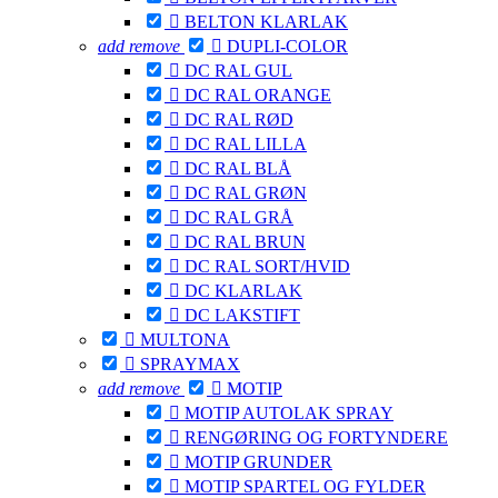

BELTON KLARLAK
add
remove

DUPLI-COLOR

DC RAL GUL

DC RAL ORANGE

DC RAL RØD

DC RAL LILLA

DC RAL BLÅ

DC RAL GRØN

DC RAL GRÅ

DC RAL BRUN

DC RAL SORT/HVID

DC KLARLAK

DC LAKSTIFT

MULTONA

SPRAYMAX
add
remove

MOTIP

MOTIP AUTOLAK SPRAY

RENGØRING OG FORTYNDERE

MOTIP GRUNDER

MOTIP SPARTEL OG FYLDER