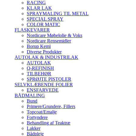
RACING
KLAR LAK
SPRAYMALING TIL METAL
SPECIAL SPRAY
COLOR MATIC
FLASKEVARER
Nordicare Møbelolie & Voks
Nordicare Rensemidler
Borup Kemi
Diverse Produkter
AUTOLAK & INDUSTRILAK
AUTOLAK
Q-REFINISH
TILBEHØR
SPRØJTE PISTOLER
SELVKLÆBENDE FOLIER
ENSFARVEDE
BÅDMALING
Bund
Primere/Grundere, Fillers
Topcoat/Emalje
Fortyndere
Behandling af Teaktræ
Lakker
Bådpleje