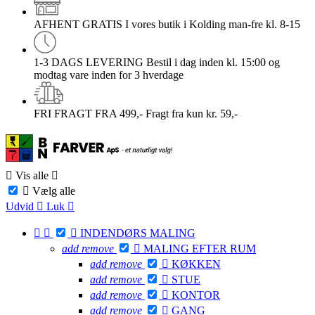
AFHENT GRATIS
I vores butik i Kolding man-fre kl. 8-15
1-3 DAGS LEVERING
Bestil i dag inden kl. 15:00 og
modtag vare inden for 3 hverdage
FRI FRAGT FRA 499,-
Fragt fra kun kr. 59,-

Vis alle


Vælg alle
Udvid

Luk




INDENDØRS MALING
add
remove

MALING EFTER RUM
add
remove

KØKKEN
add
remove

STUE
add
remove

KONTOR
add
remove

GANG