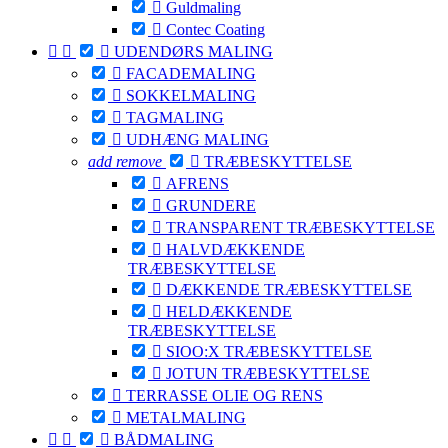

Guldmaling

Contec Coating



UDENDØRS MALING

FACADEMALING

SOKKELMALING

TAGMALING

UDHÆNG MALING
add
remove

TRÆBESKYTTELSE

AFRENS

GRUNDERE

TRANSPARENT TRÆBESKYTTELSE

HALVDÆKKENDE
TRÆBESKYTTELSE

DÆKKENDE TRÆBESKYTTELSE

HELDÆKKENDE
TRÆBESKYTTELSE

SIOO:X TRÆBESKYTTELSE

JOTUN TRÆBESKYTTELSE

TERRASSE OLIE OG RENS

METALMALING



BÅDMALING