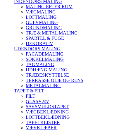
INDENDØRS MALING
MALING EFTER RUM
VÆGMALING
LOFTMALING
GULVMALING
GRUNDMALING
TRÆ & METAL MALING
SPARTEL & FUGE
DEKORATIV
UDENDØRS MALING
FACADEMALING
SOKKELMALING
TAGMALING
UDHÆNG MALING
TRÆBESKYTTELSE
TERRASSE OLIE OG RENS
METALMALING
TAPET & FILT
FILT
GLASVÆV
SAVSMULDSTAPET
VÆGBEKLÆDNING
LOFTBEKLÆDNING
TAPETKLISTER
VÆVKLÆBER