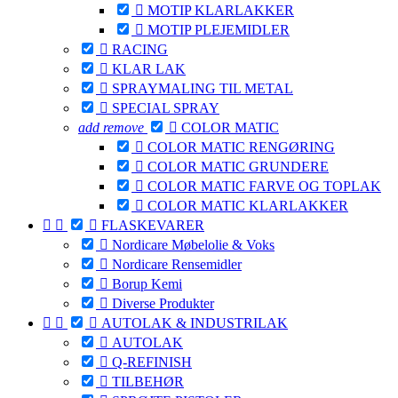

MOTIP KLARLAKKER

MOTIP PLEJEMIDLER

RACING

KLAR LAK

SPRAYMALING TIL METAL

SPECIAL SPRAY
add
remove

COLOR MATIC

COLOR MATIC RENGØRING

COLOR MATIC GRUNDERE

COLOR MATIC FARVE OG TOPLAK

COLOR MATIC KLARLAKKER



FLASKEVARER

Nordicare Møbelolie & Voks

Nordicare Rensemidler

Borup Kemi

Diverse Produkter



AUTOLAK & INDUSTRILAK

AUTOLAK

Q-REFINISH

TILBEHØR