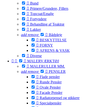

Bund

Primere/Grundere, Fillers

Topcoat/Emalje

Fortyndere

Behandling af Teaktræ

Lakker
add
remove

Bådpleje

BESKYTTELSE

FORNY

AFRENS & VASK

Diverse



MALERVÆRKTØJ

MALERULLER MM.
add
remove

PENSLER

Flade pensler

Runde Pensler

Ovale Pensler

Facade Pensler

Radiatorpensel og stikkere

Specialpensler