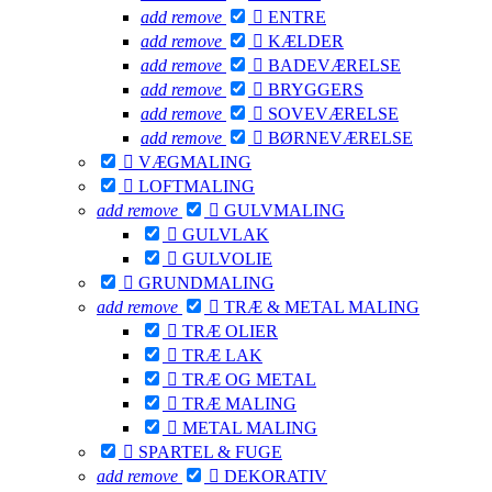
add
remove

ENTRE
add
remove

KÆLDER
add
remove

BADEVÆRELSE
add
remove

BRYGGERS
add
remove

SOVEVÆRELSE
add
remove

BØRNEVÆRELSE

VÆGMALING

LOFTMALING
add
remove

GULVMALING

GULVLAK

GULVOLIE

GRUNDMALING
add
remove

TRÆ & METAL MALING

TRÆ OLIER

TRÆ LAK

TRÆ OG METAL

TRÆ MALING

METAL MALING

SPARTEL & FUGE
add
remove

DEKORATIV