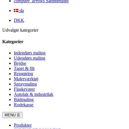
compare_arrows
Sammenlign
da
DKK
Udvalgte kategorier
Kategorier
Indendørs maling
Udendørs maling
Bejdse
Tapet & filt
Rengøring
Malerværktøj
Spraymaling
Flaskevarer
Autolak & industrilak
Bådmaling
Rodekasse
MENU
☰
Produkter