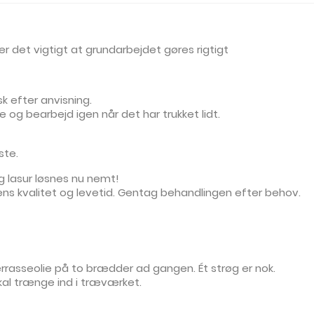
r det vigtigt at grundarbejdet gøres rigtigt
sk efter anvisning.
 og bearbejd igen når det har trukket lidt.
ste.
g lasur løsnes nu nemt!
iens kvalitet og levetid. Gentag behandlingen efter behov.
terrasseolie på to brædder ad gangen. Ét strøg er nok.
kal trænge ind i træværket.