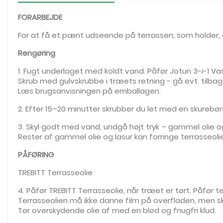
FORARBEJDE
For at få et pænt udseende på terrassen, som holder, e
Rengøring
1. Fugt underlaget med koldt vand. Påfør Jotun 3-i-1 Va
Skrub med gulvskrubbe i træets retning - gå evt. tilbage
Læs brugsanvisningen på emballagen.
2. Efter 15–20 minutter skrubber du let med en skurebør
3. Skyl godt med vand, undgå højt tryk – gammel olie o
Rester af gammel olie og lasur kan forringe terrasseol
PÅFØRING
TREBITT Terrasseolie
4. Påfør TREBITT Terrasseolie, når træet er tørt. Påfør 
Terrasseolien må ikke danne film på overfladen, men s
Tør overskydende olie af med en blød og fnugfri klud.