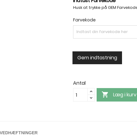
Indtast Farvekode
Husk at trykke på GEM Farvekod
Farvekode
Gem indtastning
Antal

Læg i kurv
VEDHÆFTNINGER