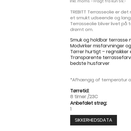
Inkl. moms
Fragt fra kun 59,-
TREBITT Terrasseolie er det n
et smukt udseende og lang
Terrasseolie bliver livet på 
drømt om.
Smuk og holdbar terrasse 
Modvirker misfarvninger o
Tørrer hurtigt – regnsikker 
Transparente terrassefarve
bedste husfarver
*Afhængig af temperatur o
Tørretid:
8 timer /23C
Anbefalet strøg:
1
SIKKERHEDSDATA