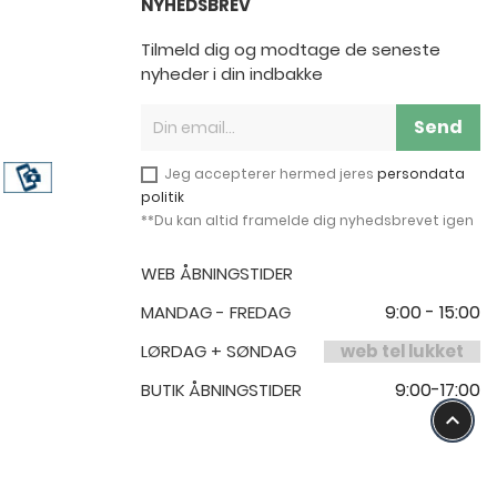
NYHEDSBREV
Tilmeld dig og modtage de seneste
nyheder i din indbakke
Send
Jeg accepterer hermed jeres
persondata
politik
**Du kan altid framelde dig nyhedsbrevet igen
WEB ÅBNINGSTIDER
9:00 - 15:00
MANDAG - FREDAG
LØRDAG + SØNDAG
web tel lukket
9:00-17:00
BUTIK ÅBNINGSTIDER
keyboard_arrow_up