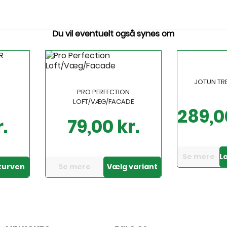
Du vil eventuelt også synes om
JOTUN TREB
R
PRO PERFECTION
LOFT/VÆG/FACADE
289,0
Pris
.
79,00 kr.
Pris
Se mere
L
 kurven
Se mere
Vælg variant