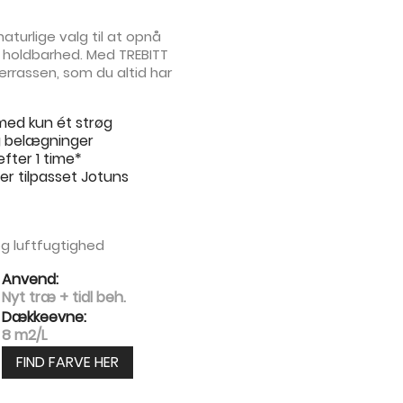
aturlige valg til at opnå
 holdbarhed. Med TREBITT
terrassen, som du altid har
med kun ét strøg
g belægninger
efter 1 time*
r tilpasset Jotuns
g luftfugtighed
Anvend:
Nyt træ + tidl beh.
Dækkeevne:
8 m2/L
FIND FARVE HER