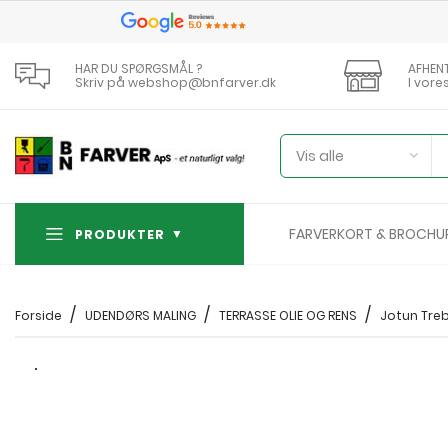
HAR DU SPØRGSMÅL ?
AFHEN
Skriv på webshop@bnfarver.dk
I vore
Vis alle
FARVERKORT & BROCHU
PRODUKTER
Forside
UDENDØRS MALING
TERRASSE OLIE OG RENS
Jotun Treb