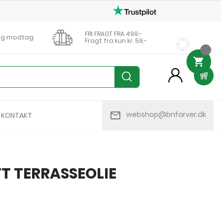
FRI FRAGT FRA 499,-
0 og modtag
Fragt fra kun kr. 59,-

person
mail_outline
webshop@bnfarver.dk
KONTAKT
T TERRASSEOLIE