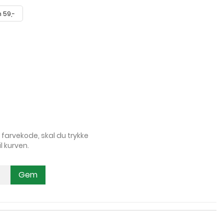
 59,-
 farvekode, skal du trykke
l kurven.
Gem