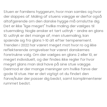
Stuen er familens hyggerum, hvor man samles og hvor
der slappes af. Maling af stuens vægge er derfor også
altafgørende om den danske hygge må omslutte dig.
Det er ikke "lige meget" hvilke maling der vælges til
stuemaling. Nogle ønsker et tørt udtryk - andre en glans
10. udtryk er det mange af, men stuemaling, kan
spænde sig fra glans 1-10 alt efter temperement.
Trenden i 2022 har været meget mat hvor ro og ikke
reflekterende omgivelser har været danskernes
foretrukne valg. Om der vælges en glans 2 eller 10, er
meget individuelt, og der findes ikke regler for hvor
meget glans man skal have på sine stue vægge.
Derimod er der mange meninger om hvilke farve der
gode til stue. Her er det vigtigt at du findet den
farve/kulør der passer dig bedst, samt komplimenterer
rummet bedst.