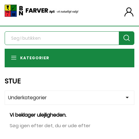
person
KATEGORIER
STUE
arrow_drop_down
Underkategorier
Vi beklager ulejligheden.
Søg igen efter det, du er ude efter