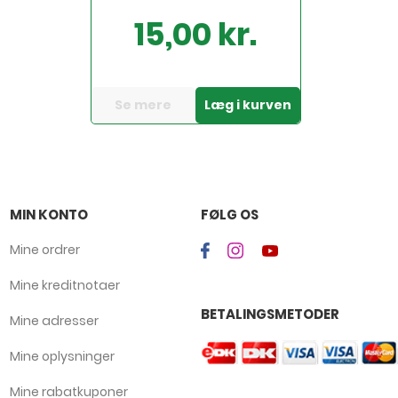
15,00 kr.
Pris
Se mere
Læg i kurven
MIN KONTO
FØLG OS
Mine ordrer
Mine kreditnotaer
BETALINGSMETODER
Mine adresser
Mine oplysninger
Mine rabatkuponer