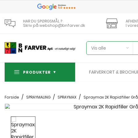
HAR DU SPØRGSMÅL ?
AFHEN
Skriv på webshop@bnfarver.dk
I vore
Vis alle
FARVERKORT & BROCHU
PRODUKTER
Forside
SPRAYMALING
SPRAYMAX
Spraymax 2K Rapidfiller Grå