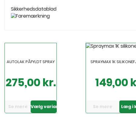
Sikkerhedsdatablad
AUTOLAK PÅFYLDT SPRAY
SPRAYMAX 1K SILIKONEF
275,00 kr.
149,00 k
Pris
Pris
Se mere
Vælg variant
Se mere
Læg i