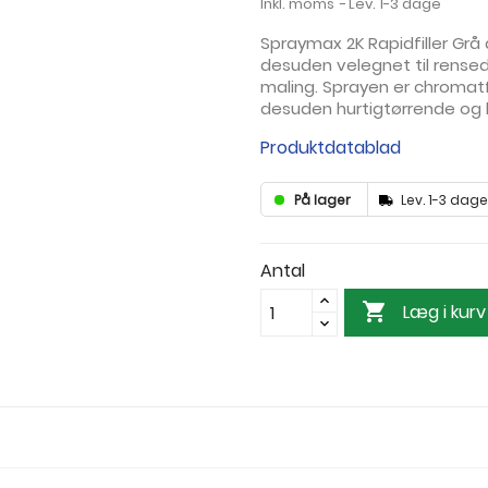
Inkl. moms
Lev. 1-3 dage
Spraymax 2K Rapidfiller Grå 
desuden velegnet til rense
maling. Sprayen er chromatf
desuden hurtigtørrende og
Produktdatablad
På lager
Lev. 1-3 dage
Antal

Læg i kurv