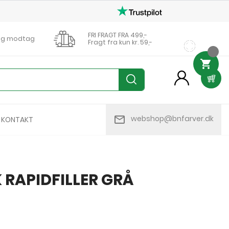
FRI FRAGT FRA 499,-
0 og modtag
Fragt fra kun kr. 59,-

person
mail_outline
webshop@bnfarver.dk
KONTAKT
RAPIDFILLER GRÅ