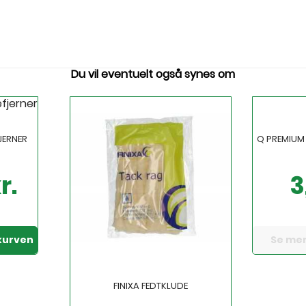
Du vil eventuelt også synes om
Q PREMIUM
JERNER
3
r.
Pris
Se me
 kurven
FINIXA FEDTKLUDE