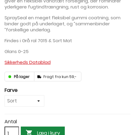
giver en fleksibel vandtæt forsegling, der forhindrer
yderligere fugtindtrængning, rust og korrosion.
SpraySeal en meget fleksibel gummi coatning, som
binder godt på underlaget, og ”sammenbinder
”forskellige underlag.
Findes i Grå ral 7015 & Sort Mat
Glans 0-25
Sikkerheds Datablad
På lager
Fragt fra kun 59,-
Farve
Antal

Læg i kurv