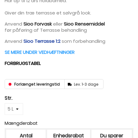
Har op til 12 års holdbarhed.
Giver din træ terrasse et sølvgrå look.
Anvend
Sioo Forvask
eller
Sioo Rensemiddel
før påføring af Terrasse behandling
Anvend
Sioo Terrasse 1:2
som forbehandling
SE MERE UNDER VEDHÆFTNINGER
FORBRUGSTABEL
Forlænget leveringstid
Lev. 1-3 dage
Str.
Mængderabat
Antal
Enhedsrabat
Du sparer