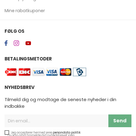
Mine rabatkuponer
FØLG OS
BETALINGSMETODER
NYHEDSBREV
Tilmeld dig og modtage de seneste nyheder i din
indbakke
Send
Jeg accepterer hermed jeres
persondata politik
**Du kan altid framelde dig nyhedsbrevet igen