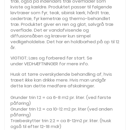
træ, også på indendørs træ overflader som
kviste og kældre. Produktet passer til følgende
løvtræer som fyr, teak, sibirisk lærk, hårdt træ,
cedertræ, fyr kernetræ og thermo-behandlet
træ. Produktet giver en ren og glat, sølvgrå træ
overflade. Det er vandafvisende og
diffusionsåben og kræver kun simpel
vedligeholdelse. Det har en holdbarhed på op til 12
år.
VIGTIGT; Læs og forbered før start. Se
under VEDHÆFTNINGER for mere info.
Husk at tørre overskydende behandling af, hvis
træet ikke kan drikke mere. Hvis man undgår
dette kan dette medføre afskalninger.
Grunder trin 1:2 = ca 6-8 m2 pr. liter. (ved første
påføring)
Grunder trin 1:2 = ca 10-12 m2 pr. liter (ved anden
påføring)
Træbeskytter trin 2:2 = ca 8-12m2 pr. liter. (husk
også til efter 12-18 mdr)