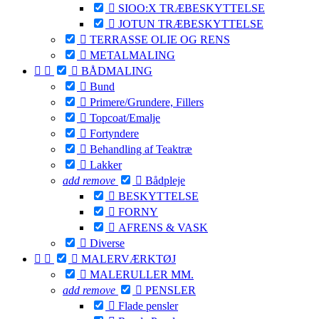

SIOO:X TRÆBESKYTTELSE

JOTUN TRÆBESKYTTELSE

TERRASSE OLIE OG RENS

METALMALING



BÅDMALING

Bund

Primere/Grundere, Fillers

Topcoat/Emalje

Fortyndere

Behandling af Teaktræ

Lakker
add
remove

Bådpleje

BESKYTTELSE

FORNY

AFRENS & VASK

Diverse



MALERVÆRKTØJ

MALERULLER MM.
add
remove

PENSLER

Flade pensler