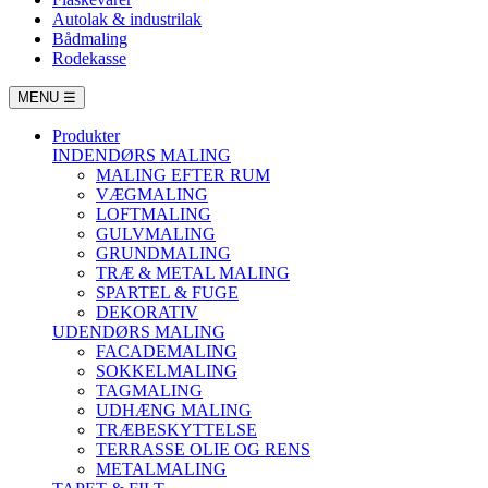
Autolak & industrilak
Bådmaling
Rodekasse
MENU
☰
Produkter
INDENDØRS MALING
MALING EFTER RUM
VÆGMALING
LOFTMALING
GULVMALING
GRUNDMALING
TRÆ & METAL MALING
SPARTEL & FUGE
DEKORATIV
UDENDØRS MALING
FACADEMALING
SOKKELMALING
TAGMALING
UDHÆNG MALING
TRÆBESKYTTELSE
TERRASSE OLIE OG RENS
METALMALING