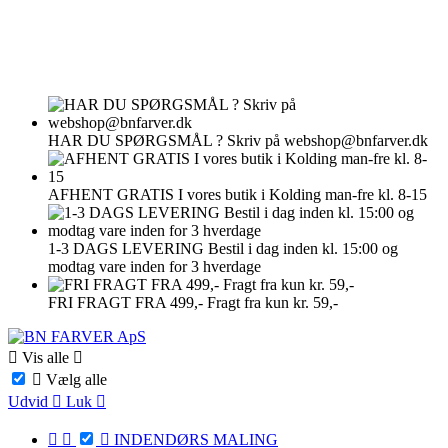
HAR DU SPØRGSMÅL ?
Skriv på webshop@bnfarver.dk
AFHENT GRATIS
I vores butik i Kolding man-fre kl. 8-15
1-3 DAGS LEVERING
Bestil i dag inden kl. 15:00 og
modtag vare inden for 3 hverdage
FRI FRAGT FRA 499,-
Fragt fra kun kr. 59,-

Vis alle


Vælg alle
Udvid

Luk




INDENDØRS MALING