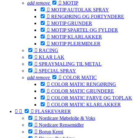
add
remove

MOTIP

MOTIP AUTOLAK SPRAY

RENGØRING OG FORTYNDERE

MOTIP GRUNDER

MOTIP SPARTEL OG FYLDER

MOTIP KLARLAKKER

MOTIP PLEJEMIDLER

RACING

KLAR LAK

SPRAYMALING TIL METAL

SPECIAL SPRAY
add
remove

COLOR MATIC

COLOR MATIC RENGØRING

COLOR MATIC GRUNDERE

COLOR MATIC FARVE OG TOPLAK

COLOR MATIC KLARLAKKER



FLASKEVARER

Nordicare Møbelolie & Voks

Nordicare Rensemidler

Borup Kemi