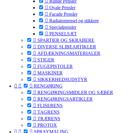

Runde Pensler

Ovale Pensler

Facade Pensler

Radiatorpensel og stikkere

Specialpensler

PENSELSÆT

SPARTlER OG SKRABERE

DIVERSE SLIBEARTIKLER

AFDÆKNINGSMATERIALER

STIGER

FUGEPISTOLER

MASKINER

SIKKERHEDSUDSTYR



RENGØRING

RENGØRINGSMIDLER OG SÆBER

RENGØRINGSARTIKLER

FLISERENS

TAGRENS

TRÆRENS

PROTOX



SPRAYMALING