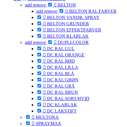
add
remove

BELTON
add
remove

BELTON RAL FARVER

BELTON VANDB. SPRAY

BELTON GRUNDER

BELTON EFFEKTFARVER

BELTON KLARLAK
add
remove

DUPLI-COLOR

DC RAL GUL

DC RAL ORANGE

DC RAL RØD

DC RAL LILLA

DC RAL BLÅ

DC RAL GRØN

DC RAL GRÅ

DC RAL BRUN

DC RAL SORT/HVID

DC KLARLAK

DC LAKSTIFT

MULTONA

SPRAYMAX