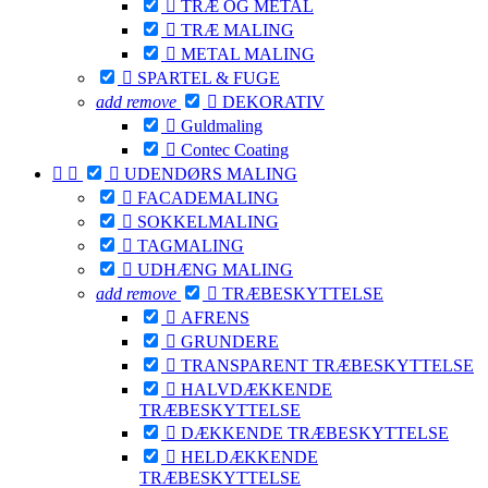

TRÆ OG METAL

TRÆ MALING

METAL MALING

SPARTEL & FUGE
add
remove

DEKORATIV

Guldmaling

Contec Coating



UDENDØRS MALING

FACADEMALING

SOKKELMALING

TAGMALING

UDHÆNG MALING
add
remove

TRÆBESKYTTELSE

AFRENS

GRUNDERE

TRANSPARENT TRÆBESKYTTELSE

HALVDÆKKENDE
TRÆBESKYTTELSE

DÆKKENDE TRÆBESKYTTELSE

HELDÆKKENDE
TRÆBESKYTTELSE