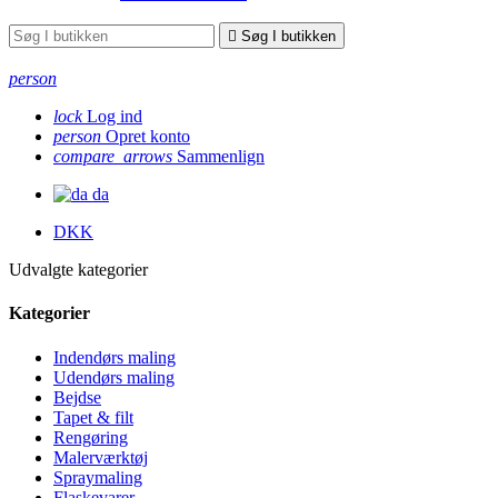

Søg I butikken
person
lock
Log ind
person
Opret konto
compare_arrows
Sammenlign
da
DKK
Udvalgte kategorier
Kategorier
Indendørs maling
Udendørs maling
Bejdse
Tapet & filt
Rengøring
Malerværktøj
Spraymaling
Flaskevarer