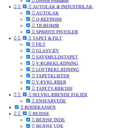

Diverse Produkter



AUTOLAK & INDUSTRILAK

AUTOLAK

Q-REFINISH

TILBEHØR

SPRØJTE PISTOLER



TAPET & FILT

FILT

GLASVÆV

SAVSMULDSTAPET

VÆGBEKLÆDNING

LOFTBEKLÆDNING

TAPETKLISTER

VÆVKLÆBER

TAPETVÆRKTØJ



SELVKLÆBENDE FOLIER

ENSFARVEDE

RODEKASSEN



BEJDSE

BEJDSE INDE

BEJDSE UDE