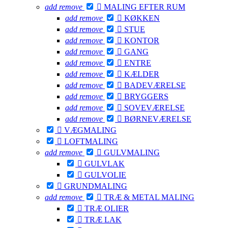
add
remove

MALING EFTER RUM
add
remove

KØKKEN
add
remove

STUE
add
remove

KONTOR
add
remove

GANG
add
remove

ENTRE
add
remove

KÆLDER
add
remove

BADEVÆRELSE
add
remove

BRYGGERS
add
remove

SOVEVÆRELSE
add
remove

BØRNEVÆRELSE

VÆGMALING

LOFTMALING
add
remove

GULVMALING

GULVLAK

GULVOLIE

GRUNDMALING
add
remove

TRÆ & METAL MALING

TRÆ OLIER

TRÆ LAK