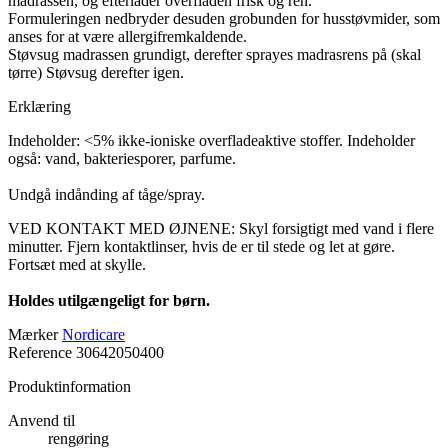
madrassen, og efterlader overfladen frisk og ren.
Formuleringen nedbryder desuden grobunden for husstøvmider, som
anses for at være allergifremkaldende.
Støvsug madrassen grundigt, derefter sprayes madrasrens på (skal
tørre) Støvsug derefter igen.
Erklæring
Indeholder: <5% ikke-ioniske overfladeaktive stoffer. Indeholder
også: vand, bakteriesporer, parfume.
Undgå indånding af tåge/spray.
VED KONTAKT MED ØJNENE: Skyl forsigtigt med vand i flere
minutter. Fjern kontaktlinser, hvis de er til stede og let at gøre.
Fortsæt med at skylle.
Holdes utilgængeligt for børn.
Mærker
Nordicare
Reference
30642050400
Produktinformation
Anvend til
rengøring