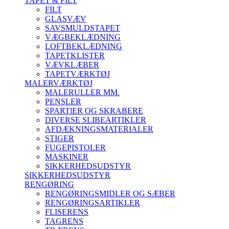
TAPET & FILT
FILT
GLASVÆV
SAVSMULDSTAPET
VÆGBEKLÆDNING
LOFTBEKLÆDNING
TAPETKLISTER
VÆVKLÆBER
TAPETVÆRKTØJ
MALERVÆRKTØJ
MALERULLER MM.
PENSLER
SPARTlER OG SKRABERE
DIVERSE SLIBEARTIKLER
AFDÆKNINGSMATERIALER
STIGER
FUGEPISTOLER
MASKINER
SIKKERHEDSUDSTYR
SIKKERHEDSUDSTYR
RENGØRING
RENGØRINGSMIDLER OG SÆBER
RENGØRINGSARTIKLER
FLISERENS
TAGRENS