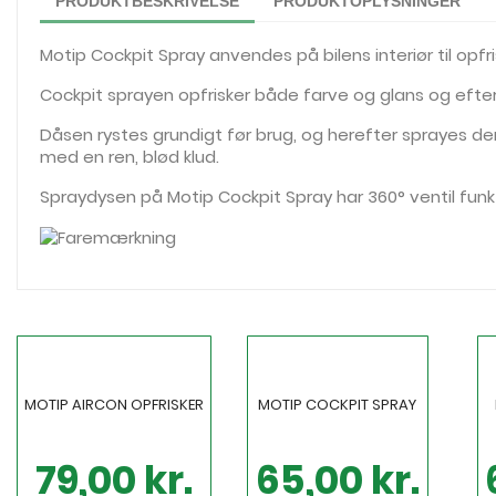
PRODUKTBESKRIVELSE
PRODUKTOPLYSNINGER
Motip Cockpit Spray anvendes på bilens interiør til opf
Cockpit sprayen opfrisker både farve og glans og eft
Dåsen rystes grundigt før brug, og herefter sprayes de
med en ren, blød klud.
Spraydysen på Motip Cockpit Spray har 360° ventil funk
MOTIP AIRCON OPFRISKER
MOTIP COCKPIT SPRAY
79,00 kr.
65,00 kr.
Pris
Pris
Pr