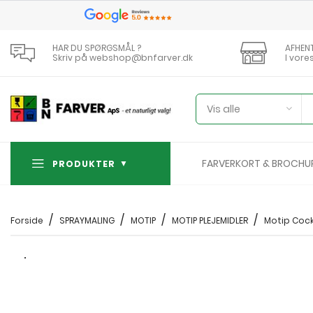
HAR DU SPØRGSMÅL ?
AFHEN
Skriv på webshop@bnfarver.dk
I vore
Vis alle
FARVERKORT & BROCHU
PRODUKTER
Forside
SPRAYMALING
MOTIP
MOTIP PLEJEMIDLER
Motip Cock