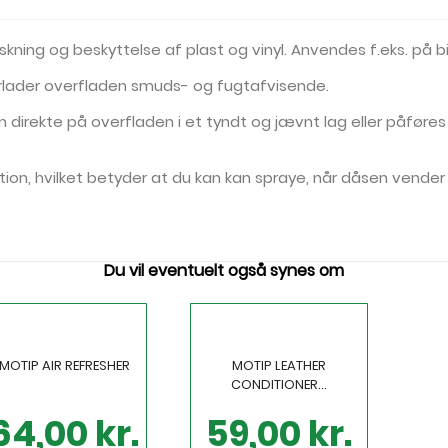
riskning og beskyttelse af plast og vinyl. Anvendes f.eks. på
erlader overfladen smuds- og fugtafvisende.
n direkte på overfladen i et tyndt og jævnt lag eller påfør
tion, hvilket betyder at du kan kan spraye, når dåsen vende
Du vil eventuelt også synes om
MOTIP AIR REFRESHER
MOTIP LEATHER
CONDITIONER...
64,00 kr.
59,00 kr.
is
Pris