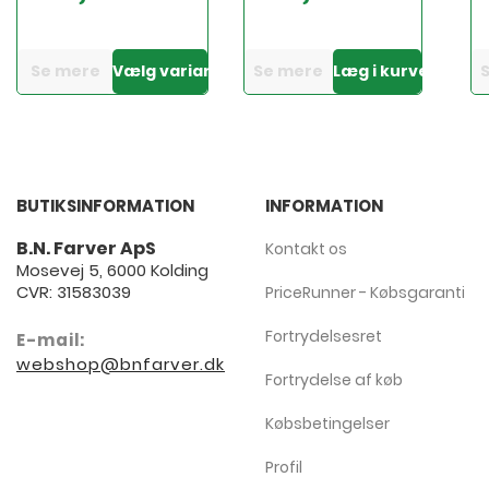
Se mere
Vælg variant
Se mere
Læg i kurven
BUTIKSINFORMATION
INFORMATION
B.N. Farver ApS
Kontakt os
Mosevej 5, 6000 Kolding
CVR: 31583039
PriceRunner - Købsgaranti
Fortrydelsesret
E-mail:
webshop@bnfarver.dk
Fortrydelse af køb
Købsbetingelser
Profil