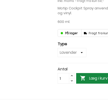
Inkl. moms
Fragt fra kun 59,-
Motip Cockpit Spray anvendes
og vinyl.
600 ml.
På lager
Fragt fra kun
Type
Antal

Læg i kurv