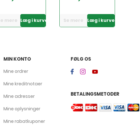
Se mere
Læg i kurven
Se mere
Læg i kurven
MIN KONTO
FØLG OS
Mine ordrer
Mine kreditnotaer
BETALINGSMETODER
Mine adresser
Mine oplysninger
Mine rabatkuponer