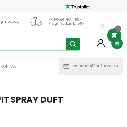
FRI FRAGT FRA 499,-
0 og modtag
Fragt fra kun kr. 59,-

person
mail_outline
webshop@bnfarver.dk
KONTAKT
IT SPRAY DUFT