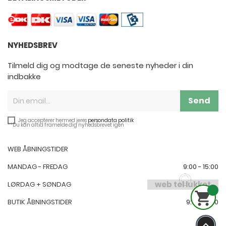
NYHEDSBREV
Tilmeld dig og modtage de seneste nyheder i din
indbakke
Send
Jeg accepterer hermed jeres
persondata politik
**Du kan altid framelde dig nyhedsbrevet igen
WEB ÅBNINGSTIDER
MANDAG - FREDAG
9:00 - 15:00
web tel lukket
LØRDAG + SØNDAG

BUTIK ÅBNINGSTIDER
9:00-17:00
keyboard_arrow_up