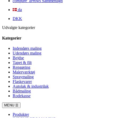
compare_arrows
Sammenlign
da
DKK
Udvalgte kategorier
Kategorier
Indendørs maling
Udendørs maling
Bejdse
Tapet & filt
Rengøring
Malerværktøj
Spraymaling
Flaskevarer
Autolak & industrilak
Bådmaling
Rodekasse
MENU
☰
Produkter