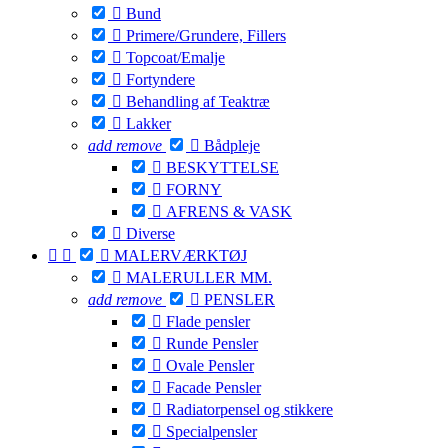

Bund

Primere/Grundere, Fillers

Topcoat/Emalje

Fortyndere

Behandling af Teaktræ

Lakker
add
remove

Bådpleje

BESKYTTELSE

FORNY

AFRENS & VASK

Diverse



MALERVÆRKTØJ

MALERULLER MM.
add
remove

PENSLER

Flade pensler

Runde Pensler

Ovale Pensler

Facade Pensler

Radiatorpensel og stikkere

Specialpensler