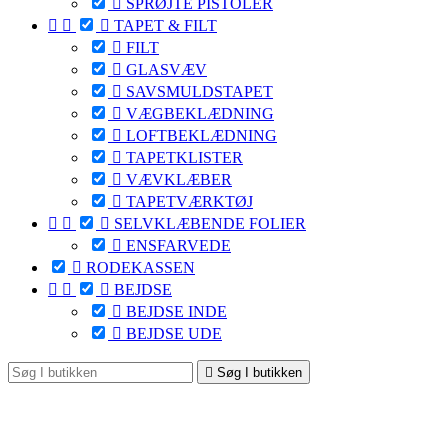

SPRØJTE PISTOLER



TAPET & FILT

FILT

GLASVÆV

SAVSMULDSTAPET

VÆGBEKLÆDNING

LOFTBEKLÆDNING

TAPETKLISTER

VÆVKLÆBER

TAPETVÆRKTØJ



SELVKLÆBENDE FOLIER

ENSFARVEDE

RODEKASSEN



BEJDSE

BEJDSE INDE

BEJDSE UDE

Søg I butikken