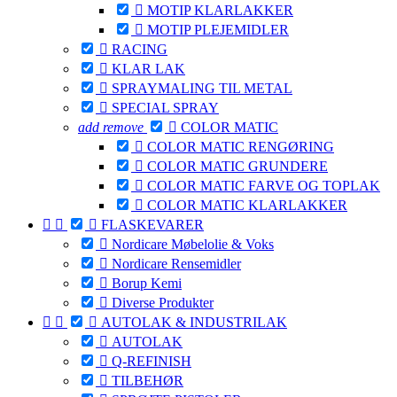

MOTIP KLARLAKKER

MOTIP PLEJEMIDLER

RACING

KLAR LAK

SPRAYMALING TIL METAL

SPECIAL SPRAY
add
remove

COLOR MATIC

COLOR MATIC RENGØRING

COLOR MATIC GRUNDERE

COLOR MATIC FARVE OG TOPLAK

COLOR MATIC KLARLAKKER



FLASKEVARER

Nordicare Møbelolie & Voks

Nordicare Rensemidler

Borup Kemi

Diverse Produkter



AUTOLAK & INDUSTRILAK

AUTOLAK

Q-REFINISH

TILBEHØR