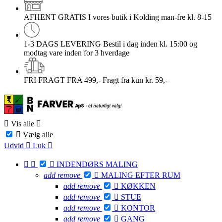
AFHENT GRATIS
I vores butik i Kolding man-fre kl. 8-15
1-3 DAGS LEVERING
Bestil i dag inden kl. 15:00 og
modtag vare inden for 3 hverdage
FRI FRAGT FRA 499,-
Fragt fra kun kr. 59,-

Vis alle


Vælg alle
Udvid

Luk




INDENDØRS MALING
add
remove

MALING EFTER RUM
add
remove

KØKKEN
add
remove

STUE
add
remove

KONTOR
add
remove

GANG