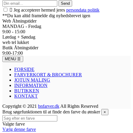
Send

Jeg accepterer hermed jeres
persondata politik
**Du kan altid framelde dig nyhedsbrevet igen
Web Åbningstider
MANDAG - Fredag
9:00 - 15:00
Lørdag + Søndag
web tel lukket
Butik Åbningstider
9:00-17:00
MENU
☰
FORSIDE
FARVERKORT & BROCHURER
JOTUN MALING
INFORMATION
BUTIKKEN
KONTAKT
Copyright © 2021
bnfarver.dk
All Rights Reserved
Brug søgefunktionen til at finde den farve du ønsker
×
Valgte farve
Vælg denne farve