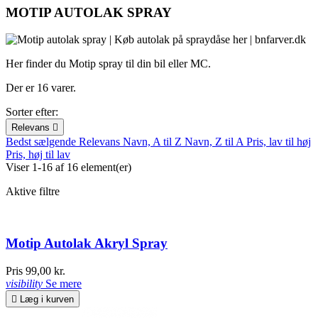
MOTIP AUTOLAK SPRAY
Her finder du Motip spray til din bil eller MC.
Der er 16 varer.
Sorter efter:
Relevans

Bedst sælgende
Relevans
Navn, A til Z
Navn, Z til A
Pris, lav til høj
Pris, høj til lav
Viser 1-16 af 16 element(er)
Aktive filtre
Motip Autolak Akryl Spray
Pris
99,00 kr.
visibility
Se mere

Læg i kurven