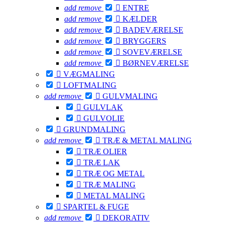
add
remove

ENTRE
add
remove

KÆLDER
add
remove

BADEVÆRELSE
add
remove

BRYGGERS
add
remove

SOVEVÆRELSE
add
remove

BØRNEVÆRELSE

VÆGMALING

LOFTMALING
add
remove

GULVMALING

GULVLAK

GULVOLIE

GRUNDMALING
add
remove

TRÆ & METAL MALING

TRÆ OLIER

TRÆ LAK

TRÆ OG METAL

TRÆ MALING

METAL MALING

SPARTEL & FUGE
add
remove

DEKORATIV