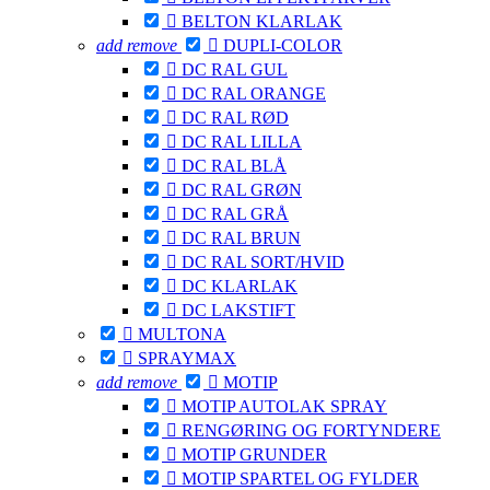

BELTON KLARLAK
add
remove

DUPLI-COLOR

DC RAL GUL

DC RAL ORANGE

DC RAL RØD

DC RAL LILLA

DC RAL BLÅ

DC RAL GRØN

DC RAL GRÅ

DC RAL BRUN

DC RAL SORT/HVID

DC KLARLAK

DC LAKSTIFT

MULTONA

SPRAYMAX
add
remove

MOTIP

MOTIP AUTOLAK SPRAY

RENGØRING OG FORTYNDERE

MOTIP GRUNDER

MOTIP SPARTEL OG FYLDER