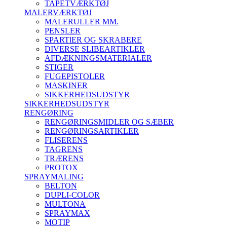
TAPETVÆRKTØJ
MALERVÆRKTØJ
MALERULLER MM.
PENSLER
SPARTlER OG SKRABERE
DIVERSE SLIBEARTIKLER
AFDÆKNINGSMATERIALER
STIGER
FUGEPISTOLER
MASKINER
SIKKERHEDSUDSTYR
SIKKERHEDSUDSTYR
RENGØRING
RENGØRINGSMIDLER OG SÆBER
RENGØRINGSARTIKLER
FLISERENS
TAGRENS
TRÆRENS
PROTOX
SPRAYMALING
BELTON
DUPLI-COLOR
MULTONA
SPRAYMAX
MOTIP