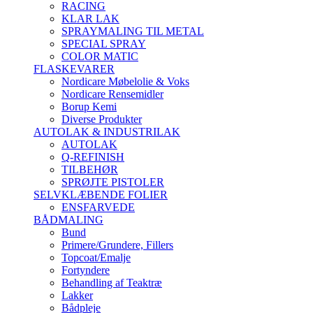
RACING
KLAR LAK
SPRAYMALING TIL METAL
SPECIAL SPRAY
COLOR MATIC
FLASKEVARER
Nordicare Møbelolie & Voks
Nordicare Rensemidler
Borup Kemi
Diverse Produkter
AUTOLAK & INDUSTRILAK
AUTOLAK
Q-REFINISH
TILBEHØR
SPRØJTE PISTOLER
SELVKLÆBENDE FOLIER
ENSFARVEDE
BÅDMALING
Bund
Primere/Grundere, Fillers
Topcoat/Emalje
Fortyndere
Behandling af Teaktræ
Lakker
Bådpleje