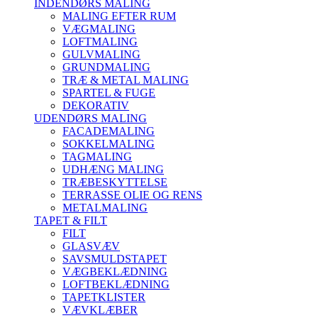
INDENDØRS MALING
MALING EFTER RUM
VÆGMALING
LOFTMALING
GULVMALING
GRUNDMALING
TRÆ & METAL MALING
SPARTEL & FUGE
DEKORATIV
UDENDØRS MALING
FACADEMALING
SOKKELMALING
TAGMALING
UDHÆNG MALING
TRÆBESKYTTELSE
TERRASSE OLIE OG RENS
METALMALING
TAPET & FILT
FILT
GLASVÆV
SAVSMULDSTAPET
VÆGBEKLÆDNING
LOFTBEKLÆDNING
TAPETKLISTER
VÆVKLÆBER