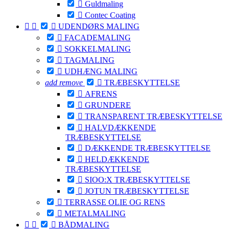

Guldmaling

Contec Coating



UDENDØRS MALING

FACADEMALING

SOKKELMALING

TAGMALING

UDHÆNG MALING
add
remove

TRÆBESKYTTELSE

AFRENS

GRUNDERE

TRANSPARENT TRÆBESKYTTELSE

HALVDÆKKENDE
TRÆBESKYTTELSE

DÆKKENDE TRÆBESKYTTELSE

HELDÆKKENDE
TRÆBESKYTTELSE

SIOO:X TRÆBESKYTTELSE

JOTUN TRÆBESKYTTELSE

TERRASSE OLIE OG RENS

METALMALING



BÅDMALING