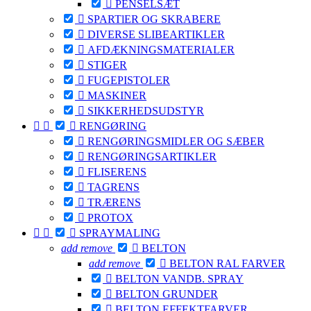

PENSELSÆT

SPARTlER OG SKRABERE

DIVERSE SLIBEARTIKLER

AFDÆKNINGSMATERIALER

STIGER

FUGEPISTOLER

MASKINER

SIKKERHEDSUDSTYR



RENGØRING

RENGØRINGSMIDLER OG SÆBER

RENGØRINGSARTIKLER

FLISERENS

TAGRENS

TRÆRENS

PROTOX



SPRAYMALING
add
remove

BELTON
add
remove

BELTON RAL FARVER

BELTON VANDB. SPRAY

BELTON GRUNDER

BELTON EFFEKTFARVER