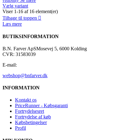
visibility
Se mere
Vælg variant
Viser 1-16 af 16 element(er)
Tilbage til toppen

Læs mere
BUTIKSINFORMATION
B.N. Farver ApS
Mosevej 5, 6000 Kolding
CVR: 31583039
E-mail:
webshop@bnfarver.dk
INFORMATION
Kontakt os
PriceRunner - Købsgaranti
Fortrydelsesret
Fortrydelse af køb
Købsbetingelser
Profil