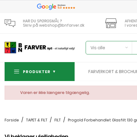
HAR DU SPØRGSMÅL ?
AFHEN
Skriv på webshop@bnfarver.dk
I vore
Vis alle
FARVERKORT & BROCHU
PRODUKTER
Varen er ikke længere tilgængelig.
Forside
TAPET & FILT
FILT
Progold Forbehandlet Glasfilt 130 g
Vi beklager ulejligheden.