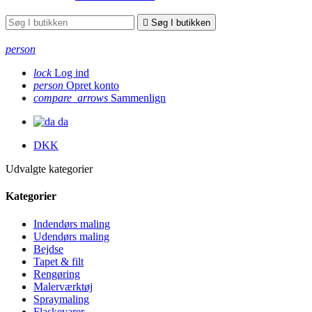

Søg I butikken
person
lock
Log ind
person
Opret konto
compare_arrows
Sammenlign
da
DKK
Udvalgte kategorier
Kategorier
Indendørs maling
Udendørs maling
Bejdse
Tapet & filt
Rengøring
Malerværktøj
Spraymaling
Flaskevarer