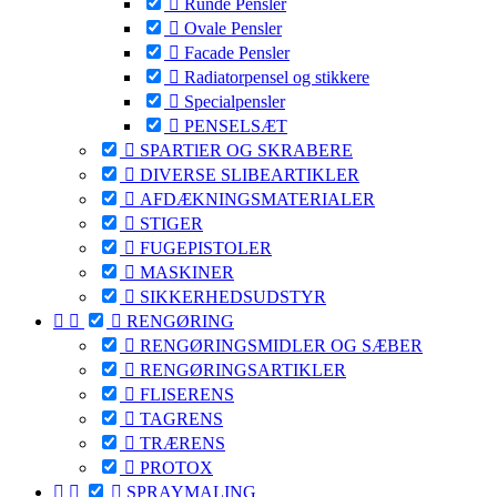

Runde Pensler

Ovale Pensler

Facade Pensler

Radiatorpensel og stikkere

Specialpensler

PENSELSÆT

SPARTlER OG SKRABERE

DIVERSE SLIBEARTIKLER

AFDÆKNINGSMATERIALER

STIGER

FUGEPISTOLER

MASKINER

SIKKERHEDSUDSTYR



RENGØRING

RENGØRINGSMIDLER OG SÆBER

RENGØRINGSARTIKLER

FLISERENS

TAGRENS

TRÆRENS

PROTOX



SPRAYMALING