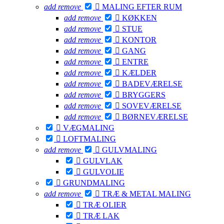
add
remove

MALING EFTER RUM
add
remove

KØKKEN
add
remove

STUE
add
remove

KONTOR
add
remove

GANG
add
remove

ENTRE
add
remove

KÆLDER
add
remove

BADEVÆRELSE
add
remove

BRYGGERS
add
remove

SOVEVÆRELSE
add
remove

BØRNEVÆRELSE

VÆGMALING

LOFTMALING
add
remove

GULVMALING

GULVLAK

GULVOLIE

GRUNDMALING
add
remove

TRÆ & METAL MALING

TRÆ OLIER

TRÆ LAK