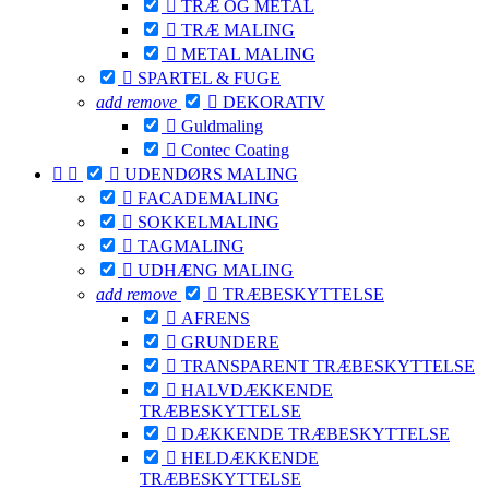

TRÆ OG METAL

TRÆ MALING

METAL MALING

SPARTEL & FUGE
add
remove

DEKORATIV

Guldmaling

Contec Coating



UDENDØRS MALING

FACADEMALING

SOKKELMALING

TAGMALING

UDHÆNG MALING
add
remove

TRÆBESKYTTELSE

AFRENS

GRUNDERE

TRANSPARENT TRÆBESKYTTELSE

HALVDÆKKENDE
TRÆBESKYTTELSE

DÆKKENDE TRÆBESKYTTELSE

HELDÆKKENDE
TRÆBESKYTTELSE