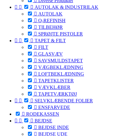

Diverse Produkter



AUTOLAK & INDUSTRILAK

AUTOLAK

Q-REFINISH

TILBEHØR

SPRØJTE PISTOLER



TAPET & FILT

FILT

GLASVÆV

SAVSMULDSTAPET

VÆGBEKLÆDNING

LOFTBEKLÆDNING

TAPETKLISTER

VÆVKLÆBER

TAPETVÆRKTØJ



SELVKLÆBENDE FOLIER

ENSFARVEDE

RODEKASSEN



BEJDSE

BEJDSE INDE

BEJDSE UDE