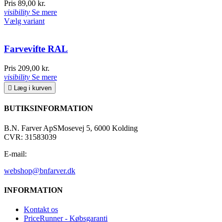
Pris
89,00 kr.
visibility
Se mere
Vælg variant
Farvevifte RAL
Pris
209,00 kr.
visibility
Se mere

Læg i kurven
BUTIKSINFORMATION
B.N. Farver ApS
Mosevej 5, 6000 Kolding
CVR: 31583039
E-mail:
webshop@bnfarver.dk
INFORMATION
Kontakt os
PriceRunner - Købsgaranti