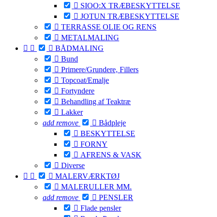

SIOO:X TRÆBESKYTTELSE

JOTUN TRÆBESKYTTELSE

TERRASSE OLIE OG RENS

METALMALING



BÅDMALING

Bund

Primere/Grundere, Fillers

Topcoat/Emalje

Fortyndere

Behandling af Teaktræ

Lakker
add
remove

Bådpleje

BESKYTTELSE

FORNY

AFRENS & VASK

Diverse



MALERVÆRKTØJ

MALERULLER MM.
add
remove

PENSLER

Flade pensler