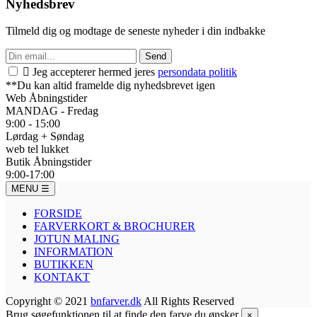
Nyhedsbrev
Tilmeld dig og modtage de seneste nyheder i din indbakke
Send

Jeg accepterer hermed jeres
persondata politik
**Du kan altid framelde dig nyhedsbrevet igen
Web Åbningstider
MANDAG - Fredag
9:00 - 15:00
Lørdag + Søndag
web tel lukket
Butik Åbningstider
9:00-17:00
MENU
☰
FORSIDE
FARVERKORT & BROCHURER
JOTUN MALING
INFORMATION
BUTIKKEN
KONTAKT
Copyright © 2021
bnfarver.dk
All Rights Reserved
Brug søgefunktionen til at finde den farve du ønsker
×