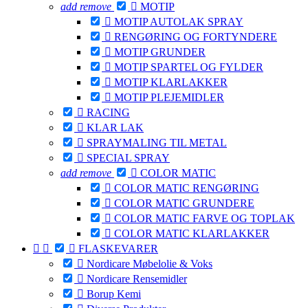
add
remove

MOTIP

MOTIP AUTOLAK SPRAY

RENGØRING OG FORTYNDERE

MOTIP GRUNDER

MOTIP SPARTEL OG FYLDER

MOTIP KLARLAKKER

MOTIP PLEJEMIDLER

RACING

KLAR LAK

SPRAYMALING TIL METAL

SPECIAL SPRAY
add
remove

COLOR MATIC

COLOR MATIC RENGØRING

COLOR MATIC GRUNDERE

COLOR MATIC FARVE OG TOPLAK

COLOR MATIC KLARLAKKER



FLASKEVARER

Nordicare Møbelolie & Voks

Nordicare Rensemidler

Borup Kemi