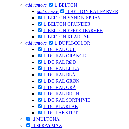
add
remove

BELTON
add
remove

BELTON RAL FARVER

BELTON VANDB. SPRAY

BELTON GRUNDER

BELTON EFFEKTFARVER

BELTON KLARLAK
add
remove

DUPLI-COLOR

DC RAL GUL

DC RAL ORANGE

DC RAL RØD

DC RAL LILLA

DC RAL BLÅ

DC RAL GRØN

DC RAL GRÅ

DC RAL BRUN

DC RAL SORT/HVID

DC KLARLAK

DC LAKSTIFT

MULTONA

SPRAYMAX