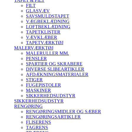
TAPET & FILT
FILT
GLASVÆV
SAVSMULDSTAPET
VÆGBEKLÆDNING
LOFTBEKLÆDNING
TAPETKLISTER
VÆVKLÆBER
TAPETVÆRKTØJ
MALERVÆRKTØJ
MALERULLER MM.
PENSLER
SPARTlER OG SKRABERE
DIVERSE SLIBEARTIKLER
AFDÆKNINGSMATERIALER
STIGER
FUGEPISTOLER
MASKINER
SIKKERHEDSUDSTYR
SIKKERHEDSUDSTYR
RENGØRING
RENGØRINGSMIDLER OG SÆBER
RENGØRINGSARTIKLER
FLISERENS
TAGRENS