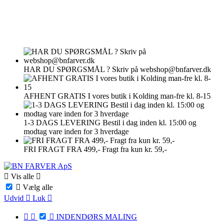
HAR DU SPØRGSMÅL ?
Skriv på webshop@bnfarver.dk
AFHENT GRATIS
I vores butik i Kolding man-fre kl. 8-15
1-3 DAGS LEVERING
Bestil i dag inden kl. 15:00 og
modtag vare inden for 3 hverdage
FRI FRAGT FRA 499,-
Fragt fra kun kr. 59,-

Vis alle


Vælg alle
Udvid

Luk




INDENDØRS MALING