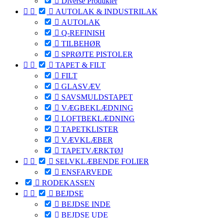

Diverse Produkter



AUTOLAK & INDUSTRILAK

AUTOLAK

Q-REFINISH

TILBEHØR

SPRØJTE PISTOLER



TAPET & FILT

FILT

GLASVÆV

SAVSMULDSTAPET

VÆGBEKLÆDNING

LOFTBEKLÆDNING

TAPETKLISTER

VÆVKLÆBER

TAPETVÆRKTØJ



SELVKLÆBENDE FOLIER

ENSFARVEDE

RODEKASSEN



BEJDSE

BEJDSE INDE

BEJDSE UDE