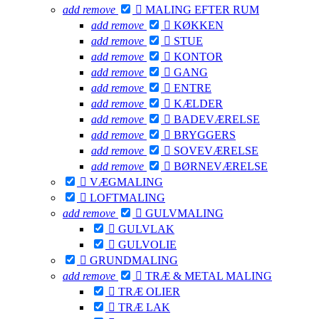
add
remove

MALING EFTER RUM
add
remove

KØKKEN
add
remove

STUE
add
remove

KONTOR
add
remove

GANG
add
remove

ENTRE
add
remove

KÆLDER
add
remove

BADEVÆRELSE
add
remove

BRYGGERS
add
remove

SOVEVÆRELSE
add
remove

BØRNEVÆRELSE

VÆGMALING

LOFTMALING
add
remove

GULVMALING

GULVLAK

GULVOLIE

GRUNDMALING
add
remove

TRÆ & METAL MALING

TRÆ OLIER

TRÆ LAK