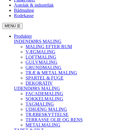
Autolak & industrilak
Bådmaling
Rodekasse
MENU
☰
Produkter
INDENDØRS MALING
MALING EFTER RUM
VÆGMALING
LOFTMALING
GULVMALING
GRUNDMALING
TRÆ & METAL MALING
SPARTEL & FUGE
DEKORATIV
UDENDØRS MALING
FACADEMALING
SOKKELMALING
TAGMALING
UDHÆNG MALING
TRÆBESKYTTELSE
TERRASSE OLIE OG RENS
METALMALING