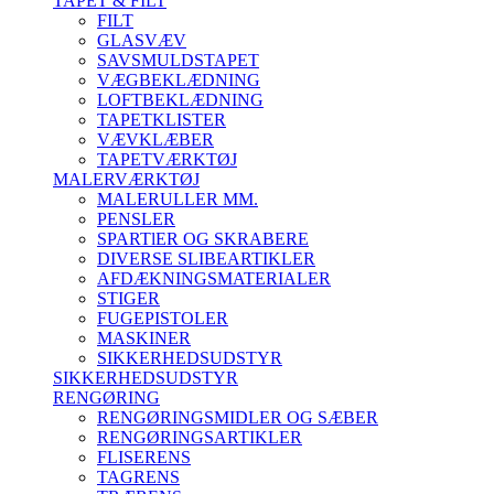
TAPET & FILT
FILT
GLASVÆV
SAVSMULDSTAPET
VÆGBEKLÆDNING
LOFTBEKLÆDNING
TAPETKLISTER
VÆVKLÆBER
TAPETVÆRKTØJ
MALERVÆRKTØJ
MALERULLER MM.
PENSLER
SPARTlER OG SKRABERE
DIVERSE SLIBEARTIKLER
AFDÆKNINGSMATERIALER
STIGER
FUGEPISTOLER
MASKINER
SIKKERHEDSUDSTYR
SIKKERHEDSUDSTYR
RENGØRING
RENGØRINGSMIDLER OG SÆBER
RENGØRINGSARTIKLER
FLISERENS
TAGRENS