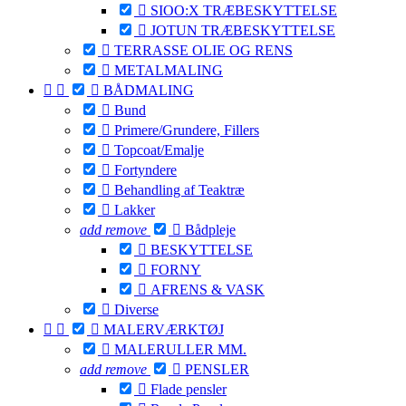

SIOO:X TRÆBESKYTTELSE

JOTUN TRÆBESKYTTELSE

TERRASSE OLIE OG RENS

METALMALING



BÅDMALING

Bund

Primere/Grundere, Fillers

Topcoat/Emalje

Fortyndere

Behandling af Teaktræ

Lakker
add
remove

Bådpleje

BESKYTTELSE

FORNY

AFRENS & VASK

Diverse



MALERVÆRKTØJ

MALERULLER MM.
add
remove

PENSLER

Flade pensler