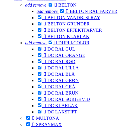
add
remove

BELTON
add
remove

BELTON RAL FARVER

BELTON VANDB. SPRAY

BELTON GRUNDER

BELTON EFFEKTFARVER

BELTON KLARLAK
add
remove

DUPLI-COLOR

DC RAL GUL

DC RAL ORANGE

DC RAL RØD

DC RAL LILLA

DC RAL BLÅ

DC RAL GRØN

DC RAL GRÅ

DC RAL BRUN

DC RAL SORT/HVID

DC KLARLAK

DC LAKSTIFT

MULTONA

SPRAYMAX