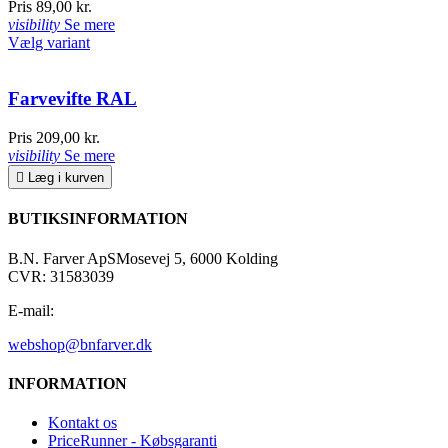
Pris
89,00 kr.
visibility
Se mere
Vælg variant
Farvevifte RAL
Pris
209,00 kr.
visibility
Se mere

Læg i kurven
BUTIKSINFORMATION
B.N. Farver ApS
Mosevej 5, 6000 Kolding
CVR: 31583039
E-mail:
webshop@bnfarver.dk
INFORMATION
Kontakt os
PriceRunner - Købsgaranti