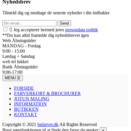
Nyhedsbrev
Tilmeld dig og modtage de seneste nyheder i din indbakke
Send

Jeg accepterer hermed jeres
persondata politik
**Du kan altid framelde dig nyhedsbrevet igen
Web Åbningstider
MANDAG - Fredag
9:00 - 15:00
Lørdag + Søndag
web tel lukket
Butik Åbningstider
9:00-17:00
MENU
☰
FORSIDE
FARVERKORT & BROCHURER
JOTUN MALING
INFORMATION
BUTIKKEN
KONTAKT
Copyright © 2021
bnfarver.dk
All Rights Reserved
Brug søgefunktionen til at finde den farve du ønsker
×