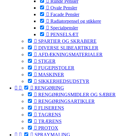

Runde Pensler

Ovale Pensler

Facade Pensler

Radiatorpensel og stikkere

Specialpensler

PENSELSÆT

SPARTlER OG SKRABERE

DIVERSE SLIBEARTIKLER

AFDÆKNINGSMATERIALER

STIGER

FUGEPISTOLER

MASKINER

SIKKERHEDSUDSTYR



RENGØRING

RENGØRINGSMIDLER OG SÆBER

RENGØRINGSARTIKLER

FLISERENS

TAGRENS

TRÆRENS

PROTOX



SPRAYMALING