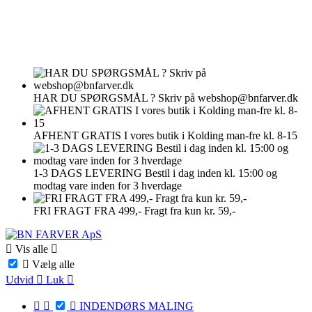
HAR DU SPØRGSMÅL ?
Skriv på webshop@bnfarver.dk
AFHENT GRATIS
I vores butik i Kolding man-fre kl. 8-15
1-3 DAGS LEVERING
Bestil i dag inden kl. 15:00 og
modtag vare inden for 3 hverdage
FRI FRAGT FRA 499,-
Fragt fra kun kr. 59,-

Vis alle


Vælg alle
Udvid

Luk




INDENDØRS MALING