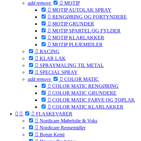
add
remove

MOTIP

MOTIP AUTOLAK SPRAY

RENGØRING OG FORTYNDERE

MOTIP GRUNDER

MOTIP SPARTEL OG FYLDER

MOTIP KLARLAKKER

MOTIP PLEJEMIDLER

RACING

KLAR LAK

SPRAYMALING TIL METAL

SPECIAL SPRAY
add
remove

COLOR MATIC

COLOR MATIC RENGØRING

COLOR MATIC GRUNDERE

COLOR MATIC FARVE OG TOPLAK

COLOR MATIC KLARLAKKER



FLASKEVARER

Nordicare Møbelolie & Voks

Nordicare Rensemidler

Borup Kemi