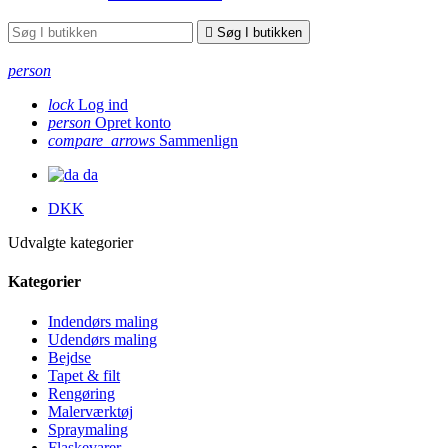

Søg I butikken
person
lock
Log ind
person
Opret konto
compare_arrows
Sammenlign
da
DKK
Udvalgte kategorier
Kategorier
Indendørs maling
Udendørs maling
Bejdse
Tapet & filt
Rengøring
Malerværktøj
Spraymaling
Flaskevarer