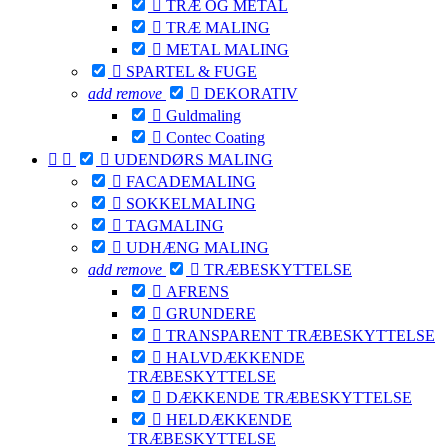

TRÆ OG METAL

TRÆ MALING

METAL MALING

SPARTEL & FUGE
add
remove

DEKORATIV

Guldmaling

Contec Coating



UDENDØRS MALING

FACADEMALING

SOKKELMALING

TAGMALING

UDHÆNG MALING
add
remove

TRÆBESKYTTELSE

AFRENS

GRUNDERE

TRANSPARENT TRÆBESKYTTELSE

HALVDÆKKENDE
TRÆBESKYTTELSE

DÆKKENDE TRÆBESKYTTELSE

HELDÆKKENDE
TRÆBESKYTTELSE