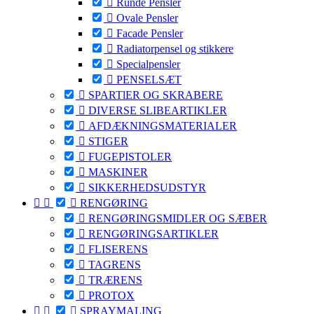

Runde Pensler

Ovale Pensler

Facade Pensler

Radiatorpensel og stikkere

Specialpensler

PENSELSÆT

SPARTlER OG SKRABERE

DIVERSE SLIBEARTIKLER

AFDÆKNINGSMATERIALER

STIGER

FUGEPISTOLER

MASKINER

SIKKERHEDSUDSTYR



RENGØRING

RENGØRINGSMIDLER OG SÆBER

RENGØRINGSARTIKLER

FLISERENS

TAGRENS

TRÆRENS

PROTOX



SPRAYMALING