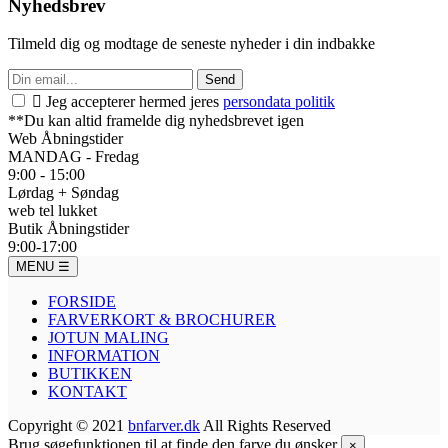
Nyhedsbrev
Tilmeld dig og modtage de seneste nyheder i din indbakke
Send

Jeg accepterer hermed jeres
persondata politik
**Du kan altid framelde dig nyhedsbrevet igen
Web Åbningstider
MANDAG - Fredag
9:00 - 15:00
Lørdag + Søndag
web tel lukket
Butik Åbningstider
9:00-17:00
MENU
☰
FORSIDE
FARVERKORT & BROCHURER
JOTUN MALING
INFORMATION
BUTIKKEN
KONTAKT
Copyright © 2021
bnfarver.dk
All Rights Reserved
Brug søgefunktionen til at finde den farve du ønsker
×