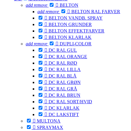
add
remove

BELTON
add
remove

BELTON RAL FARVER

BELTON VANDB. SPRAY

BELTON GRUNDER

BELTON EFFEKTFARVER

BELTON KLARLAK
add
remove

DUPLI-COLOR

DC RAL GUL

DC RAL ORANGE

DC RAL RØD

DC RAL LILLA

DC RAL BLÅ

DC RAL GRØN

DC RAL GRÅ

DC RAL BRUN

DC RAL SORT/HVID

DC KLARLAK

DC LAKSTIFT

MULTONA

SPRAYMAX