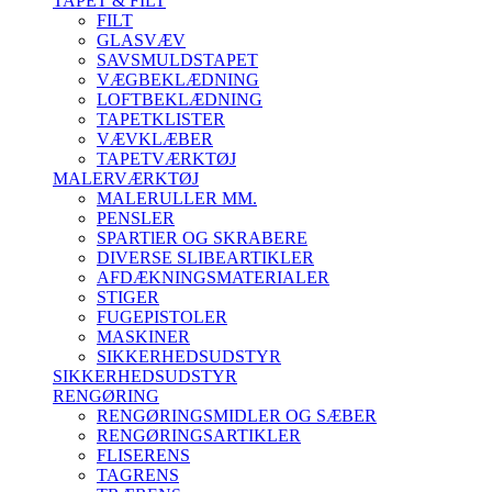
TAPET & FILT
FILT
GLASVÆV
SAVSMULDSTAPET
VÆGBEKLÆDNING
LOFTBEKLÆDNING
TAPETKLISTER
VÆVKLÆBER
TAPETVÆRKTØJ
MALERVÆRKTØJ
MALERULLER MM.
PENSLER
SPARTlER OG SKRABERE
DIVERSE SLIBEARTIKLER
AFDÆKNINGSMATERIALER
STIGER
FUGEPISTOLER
MASKINER
SIKKERHEDSUDSTYR
SIKKERHEDSUDSTYR
RENGØRING
RENGØRINGSMIDLER OG SÆBER
RENGØRINGSARTIKLER
FLISERENS
TAGRENS