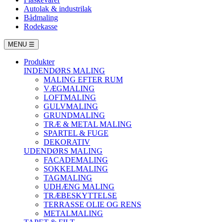
Autolak & industrilak
Bådmaling
Rodekasse
MENU
☰
Produkter
INDENDØRS MALING
MALING EFTER RUM
VÆGMALING
LOFTMALING
GULVMALING
GRUNDMALING
TRÆ & METAL MALING
SPARTEL & FUGE
DEKORATIV
UDENDØRS MALING
FACADEMALING
SOKKELMALING
TAGMALING
UDHÆNG MALING
TRÆBESKYTTELSE
TERRASSE OLIE OG RENS
METALMALING