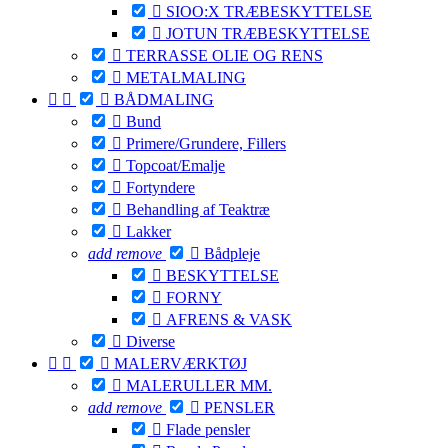

SIOO:X TRÆBESKYTTELSE

JOTUN TRÆBESKYTTELSE

TERRASSE OLIE OG RENS

METALMALING



BÅDMALING

Bund

Primere/Grundere, Fillers

Topcoat/Emalje

Fortyndere

Behandling af Teaktræ

Lakker
add
remove

Bådpleje

BESKYTTELSE

FORNY

AFRENS & VASK

Diverse



MALERVÆRKTØJ

MALERULLER MM.
add
remove

PENSLER

Flade pensler