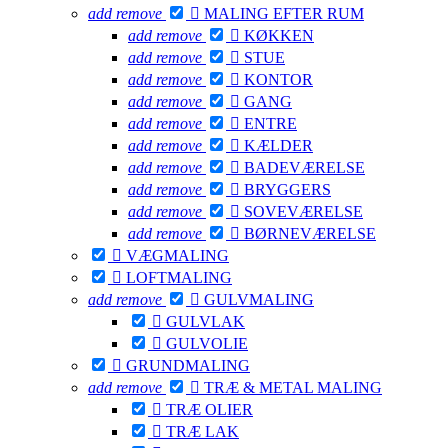
add
remove

MALING EFTER RUM
add
remove

KØKKEN
add
remove

STUE
add
remove

KONTOR
add
remove

GANG
add
remove

ENTRE
add
remove

KÆLDER
add
remove

BADEVÆRELSE
add
remove

BRYGGERS
add
remove

SOVEVÆRELSE
add
remove

BØRNEVÆRELSE

VÆGMALING

LOFTMALING
add
remove

GULVMALING

GULVLAK

GULVOLIE

GRUNDMALING
add
remove

TRÆ & METAL MALING

TRÆ OLIER

TRÆ LAK