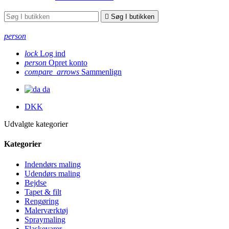

Søg I butikken
person
lock
Log ind
person
Opret konto
compare_arrows
Sammenlign
da
DKK
Udvalgte kategorier
Kategorier
Indendørs maling
Udendørs maling
Bejdse
Tapet & filt
Rengøring
Malerværktøj
Spraymaling
Flaskevarer