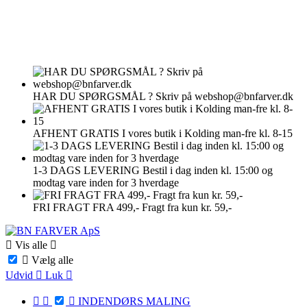
HAR DU SPØRGSMÅL ?
Skriv på webshop@bnfarver.dk
AFHENT GRATIS
I vores butik i Kolding man-fre kl. 8-15
1-3 DAGS LEVERING
Bestil i dag inden kl. 15:00 og
modtag vare inden for 3 hverdage
FRI FRAGT FRA 499,-
Fragt fra kun kr. 59,-

Vis alle


Vælg alle
Udvid

Luk




INDENDØRS MALING