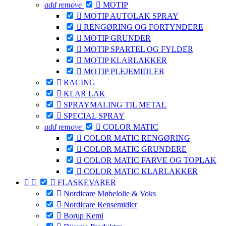
add
remove

MOTIP

MOTIP AUTOLAK SPRAY

RENGØRING OG FORTYNDERE

MOTIP GRUNDER

MOTIP SPARTEL OG FYLDER

MOTIP KLARLAKKER

MOTIP PLEJEMIDLER

RACING

KLAR LAK

SPRAYMALING TIL METAL

SPECIAL SPRAY
add
remove

COLOR MATIC

COLOR MATIC RENGØRING

COLOR MATIC GRUNDERE

COLOR MATIC FARVE OG TOPLAK

COLOR MATIC KLARLAKKER



FLASKEVARER

Nordicare Møbelolie & Voks

Nordicare Rensemidler

Borup Kemi