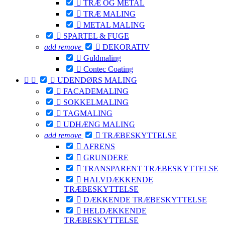

TRÆ OG METAL

TRÆ MALING

METAL MALING

SPARTEL & FUGE
add
remove

DEKORATIV

Guldmaling

Contec Coating



UDENDØRS MALING

FACADEMALING

SOKKELMALING

TAGMALING

UDHÆNG MALING
add
remove

TRÆBESKYTTELSE

AFRENS

GRUNDERE

TRANSPARENT TRÆBESKYTTELSE

HALVDÆKKENDE
TRÆBESKYTTELSE

DÆKKENDE TRÆBESKYTTELSE

HELDÆKKENDE
TRÆBESKYTTELSE