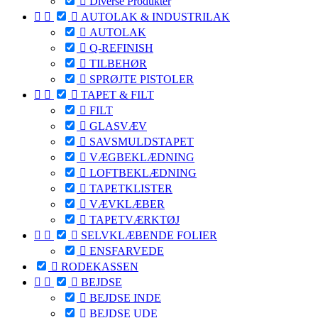

Diverse Produkter



AUTOLAK & INDUSTRILAK

AUTOLAK

Q-REFINISH

TILBEHØR

SPRØJTE PISTOLER



TAPET & FILT

FILT

GLASVÆV

SAVSMULDSTAPET

VÆGBEKLÆDNING

LOFTBEKLÆDNING

TAPETKLISTER

VÆVKLÆBER

TAPETVÆRKTØJ



SELVKLÆBENDE FOLIER

ENSFARVEDE

RODEKASSEN



BEJDSE

BEJDSE INDE

BEJDSE UDE