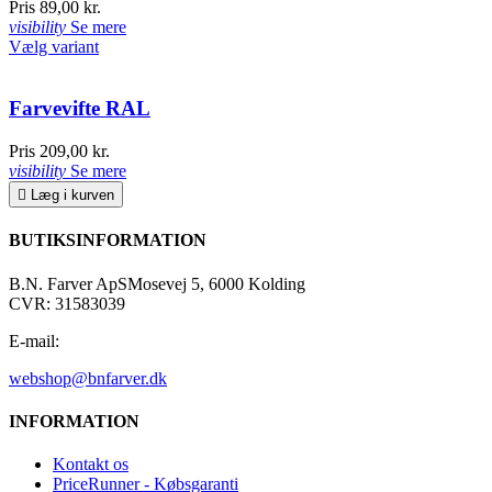
Pris
89,00 kr.
visibility
Se mere
Vælg variant
Farvevifte RAL
Pris
209,00 kr.
visibility
Se mere

Læg i kurven
BUTIKSINFORMATION
B.N. Farver ApS
Mosevej 5, 6000 Kolding
CVR: 31583039
E-mail:
webshop@bnfarver.dk
INFORMATION
Kontakt os
PriceRunner - Købsgaranti