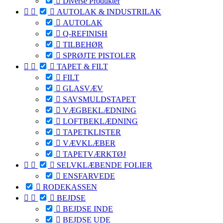

Diverse Produkter



AUTOLAK & INDUSTRILAK

AUTOLAK

Q-REFINISH

TILBEHØR

SPRØJTE PISTOLER



TAPET & FILT

FILT

GLASVÆV

SAVSMULDSTAPET

VÆGBEKLÆDNING

LOFTBEKLÆDNING

TAPETKLISTER

VÆVKLÆBER

TAPETVÆRKTØJ



SELVKLÆBENDE FOLIER

ENSFARVEDE

RODEKASSEN



BEJDSE

BEJDSE INDE

BEJDSE UDE