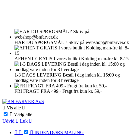
HAR DU SPØRGSMÅL ?
Skriv på webshop@bnfarver.dk
AFHENT GRATIS
I vores butik i Kolding man-fre kl. 8-15
1-3 DAGS LEVERING
Bestil i dag inden kl. 15:00 og
modtag vare inden for 3 hverdage
FRI FRAGT FRA 499,-
Fragt fra kun kr. 59,-

Vis alle


Vælg alle
Udvid

Luk




INDENDØRS MALING