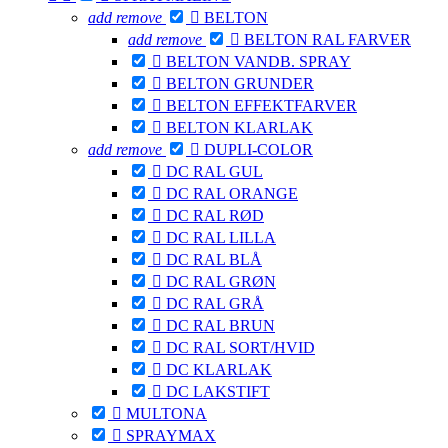
add
remove

BELTON
add
remove

BELTON RAL FARVER

BELTON VANDB. SPRAY

BELTON GRUNDER

BELTON EFFEKTFARVER

BELTON KLARLAK
add
remove

DUPLI-COLOR

DC RAL GUL

DC RAL ORANGE

DC RAL RØD

DC RAL LILLA

DC RAL BLÅ

DC RAL GRØN

DC RAL GRÅ

DC RAL BRUN

DC RAL SORT/HVID

DC KLARLAK

DC LAKSTIFT

MULTONA

SPRAYMAX