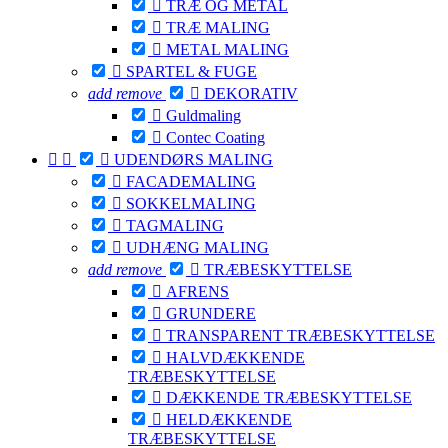

TRÆ OG METAL

TRÆ MALING

METAL MALING

SPARTEL & FUGE
add
remove

DEKORATIV

Guldmaling

Contec Coating



UDENDØRS MALING

FACADEMALING

SOKKELMALING

TAGMALING

UDHÆNG MALING
add
remove

TRÆBESKYTTELSE

AFRENS

GRUNDERE

TRANSPARENT TRÆBESKYTTELSE

HALVDÆKKENDE
TRÆBESKYTTELSE

DÆKKENDE TRÆBESKYTTELSE

HELDÆKKENDE
TRÆBESKYTTELSE