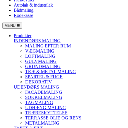
Autolak & industrilak
Bådmaling
Rodekasse
MENU
☰
Produkter
INDENDØRS MALING
MALING EFTER RUM
VÆGMALING
LOFTMALING
GULVMALING
GRUNDMALING
TRÆ & METAL MALING
SPARTEL & FUGE
DEKORATIV
UDENDØRS MALING
FACADEMALING
SOKKELMALING
TAGMALING
UDHÆNG MALING
TRÆBESKYTTELSE
TERRASSE OLIE OG RENS
METALMALING