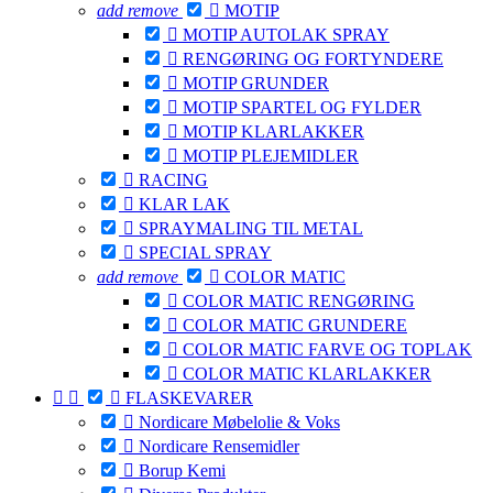
add
remove

MOTIP

MOTIP AUTOLAK SPRAY

RENGØRING OG FORTYNDERE

MOTIP GRUNDER

MOTIP SPARTEL OG FYLDER

MOTIP KLARLAKKER

MOTIP PLEJEMIDLER

RACING

KLAR LAK

SPRAYMALING TIL METAL

SPECIAL SPRAY
add
remove

COLOR MATIC

COLOR MATIC RENGØRING

COLOR MATIC GRUNDERE

COLOR MATIC FARVE OG TOPLAK

COLOR MATIC KLARLAKKER



FLASKEVARER

Nordicare Møbelolie & Voks

Nordicare Rensemidler

Borup Kemi