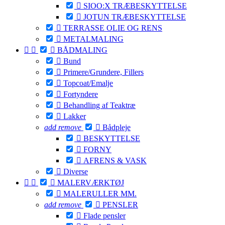

SIOO:X TRÆBESKYTTELSE

JOTUN TRÆBESKYTTELSE

TERRASSE OLIE OG RENS

METALMALING



BÅDMALING

Bund

Primere/Grundere, Fillers

Topcoat/Emalje

Fortyndere

Behandling af Teaktræ

Lakker
add
remove

Bådpleje

BESKYTTELSE

FORNY

AFRENS & VASK

Diverse



MALERVÆRKTØJ

MALERULLER MM.
add
remove

PENSLER

Flade pensler