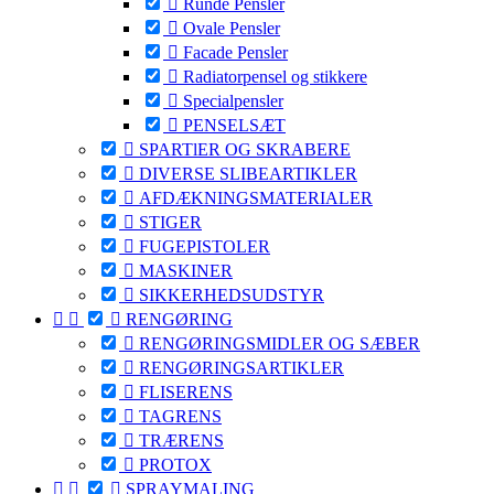

Runde Pensler

Ovale Pensler

Facade Pensler

Radiatorpensel og stikkere

Specialpensler

PENSELSÆT

SPARTlER OG SKRABERE

DIVERSE SLIBEARTIKLER

AFDÆKNINGSMATERIALER

STIGER

FUGEPISTOLER

MASKINER

SIKKERHEDSUDSTYR



RENGØRING

RENGØRINGSMIDLER OG SÆBER

RENGØRINGSARTIKLER

FLISERENS

TAGRENS

TRÆRENS

PROTOX



SPRAYMALING