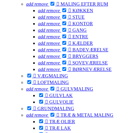
add
remove

MALING EFTER RUM
add
remove

KØKKEN
add
remove

STUE
add
remove

KONTOR
add
remove

GANG
add
remove

ENTRE
add
remove

KÆLDER
add
remove

BADEVÆRELSE
add
remove

BRYGGERS
add
remove

SOVEVÆRELSE
add
remove

BØRNEVÆRELSE

VÆGMALING

LOFTMALING
add
remove

GULVMALING

GULVLAK

GULVOLIE

GRUNDMALING
add
remove

TRÆ & METAL MALING

TRÆ OLIER

TRÆ LAK