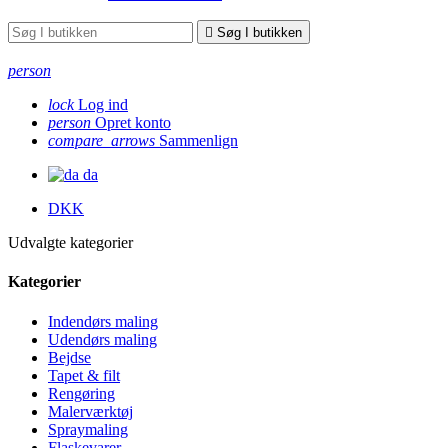

Søg I butikken
person
lock
Log ind
person
Opret konto
compare_arrows
Sammenlign
da
DKK
Udvalgte kategorier
Kategorier
Indendørs maling
Udendørs maling
Bejdse
Tapet & filt
Rengøring
Malerværktøj
Spraymaling
Flaskevarer