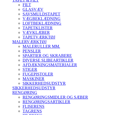
TAPET & FILT
FILT
GLASVÆV
SAVSMULDSTAPET
VÆGBEKLÆDNING
LOFTBEKLÆDNING
TAPETKLISTER
VÆVKLÆBER
TAPETVÆRKTØJ
MALERVÆRKTØJ
MALERULLER MM.
PENSLER
SPARTlER OG SKRABERE
DIVERSE SLIBEARTIKLER
AFDÆKNINGSMATERIALER
STIGER
FUGEPISTOLER
MASKINER
SIKKERHEDSUDSTYR
SIKKERHEDSUDSTYR
RENGØRING
RENGØRINGSMIDLER OG SÆBER
RENGØRINGSARTIKLER
FLISERENS
TAGRENS