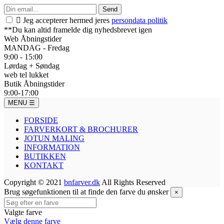
Send

Jeg accepterer hermed jeres
persondata politik
**Du kan altid framelde dig nyhedsbrevet igen
Web Åbningstider
MANDAG - Fredag
9:00 - 15:00
Lørdag + Søndag
web tel lukket
Butik Åbningstider
9:00-17:00
MENU
☰
FORSIDE
FARVERKORT & BROCHURER
JOTUN MALING
INFORMATION
BUTIKKEN
KONTAKT
Copyright © 2021
bnfarver.dk
All Rights Reserved
Brug søgefunktionen til at finde den farve du ønsker
×
Valgte farve
Vælg denne farve