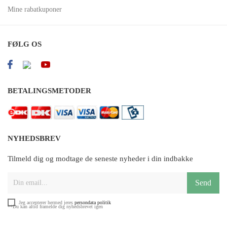
Mine rabatkuponer
FØLG OS
BETALINGSMETODER
NYHEDSBREV
Tilmeld dig og modtage de seneste nyheder i din indbakke
Send
Jeg accepterer hermed jeres
persondata politik
**Du kan altid framelde dig nyhedsbrevet igen