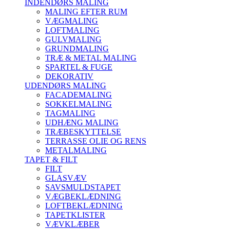
INDENDØRS MALING
MALING EFTER RUM
VÆGMALING
LOFTMALING
GULVMALING
GRUNDMALING
TRÆ & METAL MALING
SPARTEL & FUGE
DEKORATIV
UDENDØRS MALING
FACADEMALING
SOKKELMALING
TAGMALING
UDHÆNG MALING
TRÆBESKYTTELSE
TERRASSE OLIE OG RENS
METALMALING
TAPET & FILT
FILT
GLASVÆV
SAVSMULDSTAPET
VÆGBEKLÆDNING
LOFTBEKLÆDNING
TAPETKLISTER
VÆVKLÆBER