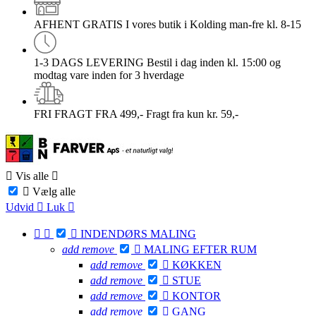
AFHENT GRATIS
I vores butik i Kolding man-fre kl. 8-15
1-3 DAGS LEVERING
Bestil i dag inden kl. 15:00 og
modtag vare inden for 3 hverdage
FRI FRAGT FRA 499,-
Fragt fra kun kr. 59,-

Vis alle


Vælg alle
Udvid

Luk




INDENDØRS MALING
add
remove

MALING EFTER RUM
add
remove

KØKKEN
add
remove

STUE
add
remove

KONTOR
add
remove

GANG