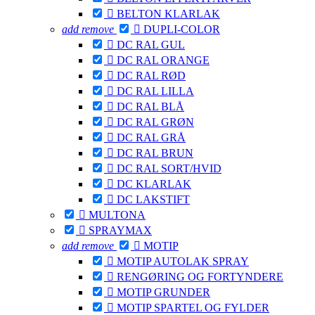

BELTON KLARLAK
add
remove

DUPLI-COLOR

DC RAL GUL

DC RAL ORANGE

DC RAL RØD

DC RAL LILLA

DC RAL BLÅ

DC RAL GRØN

DC RAL GRÅ

DC RAL BRUN

DC RAL SORT/HVID

DC KLARLAK

DC LAKSTIFT

MULTONA

SPRAYMAX
add
remove

MOTIP

MOTIP AUTOLAK SPRAY

RENGØRING OG FORTYNDERE

MOTIP GRUNDER

MOTIP SPARTEL OG FYLDER