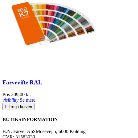
Farvevifte RAL
Pris
209,00 kr.
visibility
Se mere

Læg i kurven
BUTIKSINFORMATION
B.N. Farver ApS
Mosevej 5, 6000 Kolding
CVR: 31583039