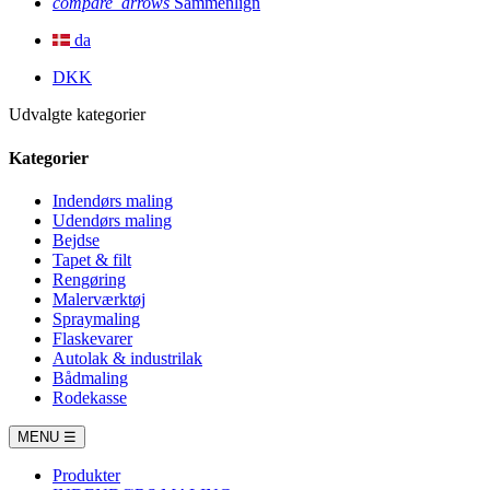
compare_arrows
Sammenlign
da
DKK
Udvalgte kategorier
Kategorier
Indendørs maling
Udendørs maling
Bejdse
Tapet & filt
Rengøring
Malerværktøj
Spraymaling
Flaskevarer
Autolak & industrilak
Bådmaling
Rodekasse
MENU
☰
Produkter