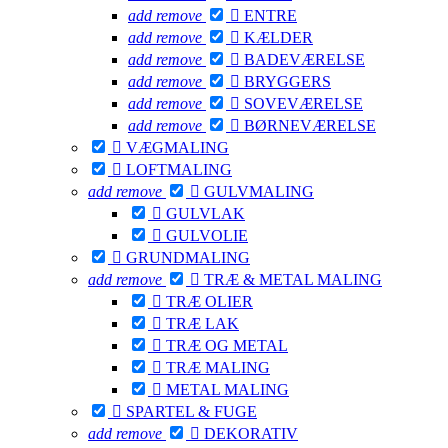
add
remove

ENTRE
add
remove

KÆLDER
add
remove

BADEVÆRELSE
add
remove

BRYGGERS
add
remove

SOVEVÆRELSE
add
remove

BØRNEVÆRELSE

VÆGMALING

LOFTMALING
add
remove

GULVMALING

GULVLAK

GULVOLIE

GRUNDMALING
add
remove

TRÆ & METAL MALING

TRÆ OLIER

TRÆ LAK

TRÆ OG METAL

TRÆ MALING

METAL MALING

SPARTEL & FUGE
add
remove

DEKORATIV