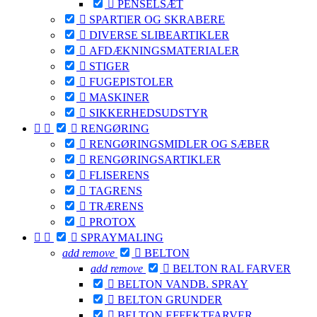

PENSELSÆT

SPARTlER OG SKRABERE

DIVERSE SLIBEARTIKLER

AFDÆKNINGSMATERIALER

STIGER

FUGEPISTOLER

MASKINER

SIKKERHEDSUDSTYR



RENGØRING

RENGØRINGSMIDLER OG SÆBER

RENGØRINGSARTIKLER

FLISERENS

TAGRENS

TRÆRENS

PROTOX



SPRAYMALING
add
remove

BELTON
add
remove

BELTON RAL FARVER

BELTON VANDB. SPRAY

BELTON GRUNDER

BELTON EFFEKTFARVER