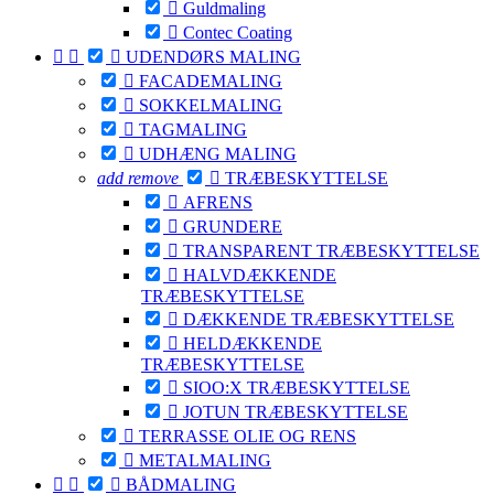

Guldmaling

Contec Coating



UDENDØRS MALING

FACADEMALING

SOKKELMALING

TAGMALING

UDHÆNG MALING
add
remove

TRÆBESKYTTELSE

AFRENS

GRUNDERE

TRANSPARENT TRÆBESKYTTELSE

HALVDÆKKENDE
TRÆBESKYTTELSE

DÆKKENDE TRÆBESKYTTELSE

HELDÆKKENDE
TRÆBESKYTTELSE

SIOO:X TRÆBESKYTTELSE

JOTUN TRÆBESKYTTELSE

TERRASSE OLIE OG RENS

METALMALING



BÅDMALING