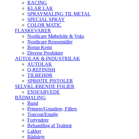
RACING
KLAR LAK
SPRAYMALING TIL METAL
SPECIAL SPRAY
COLOR MATIC
FLASKEVARER
Nordicare Møbelolie & Voks
Nordicare Rensemidler
Borup Kemi
Diverse Produkter
AUTOLAK & INDUSTRILAK
AUTOLAK
Q-REFINISH
TILBEHØR
SPRØJTE PISTOLER
SELVKLÆBENDE FOLIER
ENSFARVEDE
BÅDMALING
Bund
Primere/Grundere, Fillers
Topcoat/Emalje
Fortyndere
Behandling af Teaktræ
Lakker
Bådpleje