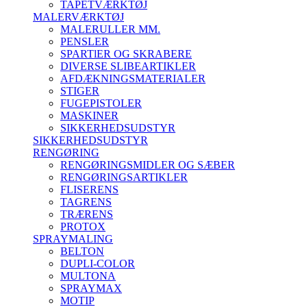
TAPETVÆRKTØJ
MALERVÆRKTØJ
MALERULLER MM.
PENSLER
SPARTlER OG SKRABERE
DIVERSE SLIBEARTIKLER
AFDÆKNINGSMATERIALER
STIGER
FUGEPISTOLER
MASKINER
SIKKERHEDSUDSTYR
SIKKERHEDSUDSTYR
RENGØRING
RENGØRINGSMIDLER OG SÆBER
RENGØRINGSARTIKLER
FLISERENS
TAGRENS
TRÆRENS
PROTOX
SPRAYMALING
BELTON
DUPLI-COLOR
MULTONA
SPRAYMAX
MOTIP