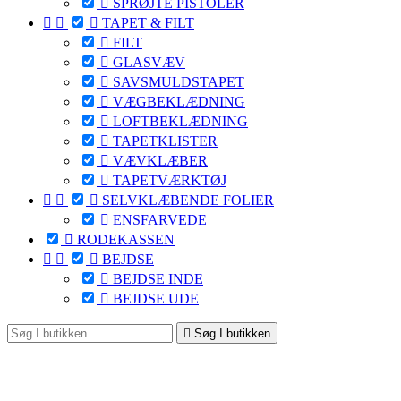

SPRØJTE PISTOLER



TAPET & FILT

FILT

GLASVÆV

SAVSMULDSTAPET

VÆGBEKLÆDNING

LOFTBEKLÆDNING

TAPETKLISTER

VÆVKLÆBER

TAPETVÆRKTØJ



SELVKLÆBENDE FOLIER

ENSFARVEDE

RODEKASSEN



BEJDSE

BEJDSE INDE

BEJDSE UDE

Søg I butikken