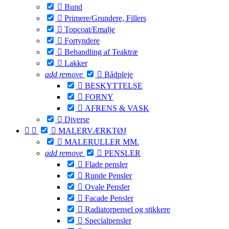

Bund

Primere/Grundere, Fillers

Topcoat/Emalje

Fortyndere

Behandling af Teaktræ

Lakker
add
remove

Bådpleje

BESKYTTELSE

FORNY

AFRENS & VASK

Diverse



MALERVÆRKTØJ

MALERULLER MM.
add
remove

PENSLER

Flade pensler

Runde Pensler

Ovale Pensler

Facade Pensler

Radiatorpensel og stikkere

Specialpensler