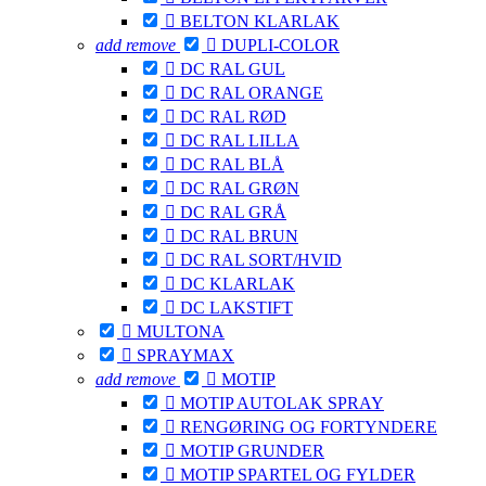

BELTON KLARLAK
add
remove

DUPLI-COLOR

DC RAL GUL

DC RAL ORANGE

DC RAL RØD

DC RAL LILLA

DC RAL BLÅ

DC RAL GRØN

DC RAL GRÅ

DC RAL BRUN

DC RAL SORT/HVID

DC KLARLAK

DC LAKSTIFT

MULTONA

SPRAYMAX
add
remove

MOTIP

MOTIP AUTOLAK SPRAY

RENGØRING OG FORTYNDERE

MOTIP GRUNDER

MOTIP SPARTEL OG FYLDER