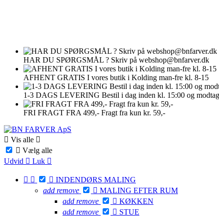
HAR DU SPØRGSMÅL ?
Skriv på webshop@bnfarver.dk
AFHENT GRATIS
I vores butik i Kolding man-fre kl. 8-15
1-3 DAGS LEVERING
Bestil i dag inden kl. 15:00 og modta
FRI FRAGT FRA 499,-
Fragt fra kun kr. 59,-

Vis alle


Vælg alle
Udvid

Luk




INDENDØRS MALING
add
remove

MALING EFTER RUM
add
remove

KØKKEN
add
remove

STUE