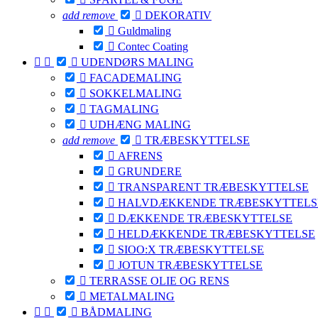
add
remove

DEKORATIV

Guldmaling

Contec Coating



UDENDØRS MALING

FACADEMALING

SOKKELMALING

TAGMALING

UDHÆNG MALING
add
remove

TRÆBESKYTTELSE

AFRENS

GRUNDERE

TRANSPARENT TRÆBESKYTTELSE

HALVDÆKKENDE TRÆBESKYTTELS

DÆKKENDE TRÆBESKYTTELSE

HELDÆKKENDE TRÆBESKYTTELSE

SIOO:X TRÆBESKYTTELSE

JOTUN TRÆBESKYTTELSE

TERRASSE OLIE OG RENS

METALMALING



BÅDMALING