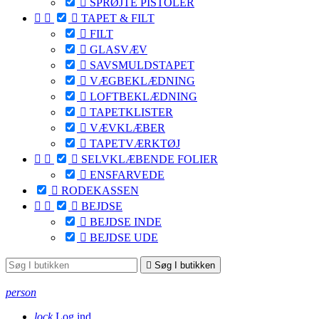

SPRØJTE PISTOLER



TAPET & FILT

FILT

GLASVÆV

SAVSMULDSTAPET

VÆGBEKLÆDNING

LOFTBEKLÆDNING

TAPETKLISTER

VÆVKLÆBER

TAPETVÆRKTØJ



SELVKLÆBENDE FOLIER

ENSFARVEDE

RODEKASSEN



BEJDSE

BEJDSE INDE

BEJDSE UDE

Søg I butikken
person
lock
Log ind