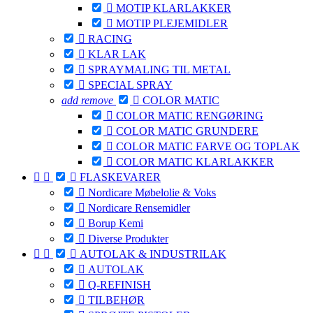

MOTIP KLARLAKKER

MOTIP PLEJEMIDLER

RACING

KLAR LAK

SPRAYMALING TIL METAL

SPECIAL SPRAY
add
remove

COLOR MATIC

COLOR MATIC RENGØRING

COLOR MATIC GRUNDERE

COLOR MATIC FARVE OG TOPLAK

COLOR MATIC KLARLAKKER



FLASKEVARER

Nordicare Møbelolie & Voks

Nordicare Rensemidler

Borup Kemi

Diverse Produkter



AUTOLAK & INDUSTRILAK

AUTOLAK

Q-REFINISH

TILBEHØR