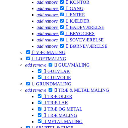
add
remove

KONTOR
add
remove

GANG
add
remove

ENTRE
add
remove

KÆLDER
add
remove

BADEVÆRELSE
add
remove

BRYGGERS
add
remove

SOVEVÆRELSE
add
remove

BØRNEVÆRELSE

VÆGMALING

LOFTMALING
add
remove

GULVMALING

GULVLAK

GULVOLIE

GRUNDMALING
add
remove

TRÆ & METAL MALING

TRÆ OLIER

TRÆ LAK

TRÆ OG METAL

TRÆ MALING

METAL MALING

SPARTEL & FUGE