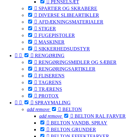

PENSELSÆT

SPARTlER OG SKRABERE

DIVERSE SLIBEARTIKLER

AFDÆKNINGSMATERIALER

STIGER

FUGEPISTOLER

MASKINER

SIKKERHEDSUDSTYR



RENGØRING

RENGØRINGSMIDLER OG SÆBER

RENGØRINGSARTIKLER

FLISERENS

TAGRENS

TRÆRENS

PROTOX



SPRAYMALING
add
remove

BELTON
add
remove

BELTON RAL FARVER

BELTON VANDB. SPRAY

BELTON GRUNDER

BELTON EFFEKTFARVER