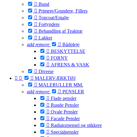

Bund

Primere/Grundere, Fillers

Topcoat/Emalje

Fortyndere

Behandling af Teaktræ

Lakker
add
remove

Bådpleje

BESKYTTELSE

FORNY

AFRENS & VASK

Diverse



MALERVÆRKTØJ

MALERULLER MM.
add
remove

PENSLER

Flade pensler

Runde Pensler

Ovale Pensler

Facade Pensler

Radiatorpensel og stikkere

Specialpensler