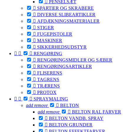

PENSELSÆT

SPARTlER OG SKRABERE

DIVERSE SLIBEARTIKLER

AFDÆKNINGSMATERIALER

STIGER

FUGEPISTOLER

MASKINER

SIKKERHEDSUDSTYR



RENGØRING

RENGØRINGSMIDLER OG SÆBER

RENGØRINGSARTIKLER

FLISERENS

TAGRENS

TRÆRENS

PROTOX



SPRAYMALING
add
remove

BELTON
add
remove

BELTON RAL FARVER

BELTON VANDB. SPRAY

BELTON GRUNDER

BELTON EFFEKTFARVER