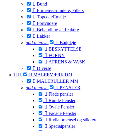

Bund

Primere/Grundere, Fillers

Topcoat/Emalje

Fortyndere

Behandling af Teaktræ

Lakker
add
remove

Bådpleje

BESKYTTELSE

FORNY

AFRENS & VASK

Diverse



MALERVÆRKTØJ

MALERULLER MM.
add
remove

PENSLER

Flade pensler

Runde Pensler

Ovale Pensler

Facade Pensler

Radiatorpensel og stikkere

Specialpensler