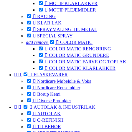

MOTIP KLARLAKKER

MOTIP PLEJEMIDLER

RACING

KLAR LAK

SPRAYMALING TIL METAL

SPECIAL SPRAY
add
remove

COLOR MATIC

COLOR MATIC RENGØRING

COLOR MATIC GRUNDERE

COLOR MATIC FARVE OG TOPLAK

COLOR MATIC KLARLAKKER



FLASKEVARER

Nordicare Møbelolie & Voks

Nordicare Rensemidler

Borup Kemi

Diverse Produkter



AUTOLAK & INDUSTRILAK

AUTOLAK

Q-REFINISH

TILBEHØR