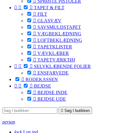

SPRØJTE PISTOLER



TAPET & FILT

FILT

GLASVÆV

SAVSMULDSTAPET

VÆGBEKLÆDNING

LOFTBEKLÆDNING

TAPETKLISTER

VÆVKLÆBER

TAPETVÆRKTØJ



SELVKLÆBENDE FOLIER

ENSFARVEDE

RODEKASSEN



BEJDSE

BEJDSE INDE

BEJDSE UDE

Søg I butikken
person
lock
Log ind