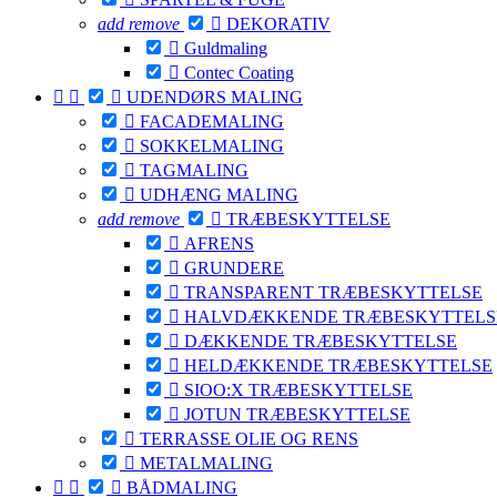
add
remove

DEKORATIV

Guldmaling

Contec Coating



UDENDØRS MALING

FACADEMALING

SOKKELMALING

TAGMALING

UDHÆNG MALING
add
remove

TRÆBESKYTTELSE

AFRENS

GRUNDERE

TRANSPARENT TRÆBESKYTTELSE

HALVDÆKKENDE TRÆBESKYTTELS

DÆKKENDE TRÆBESKYTTELSE

HELDÆKKENDE TRÆBESKYTTELSE

SIOO:X TRÆBESKYTTELSE

JOTUN TRÆBESKYTTELSE

TERRASSE OLIE OG RENS

METALMALING



BÅDMALING