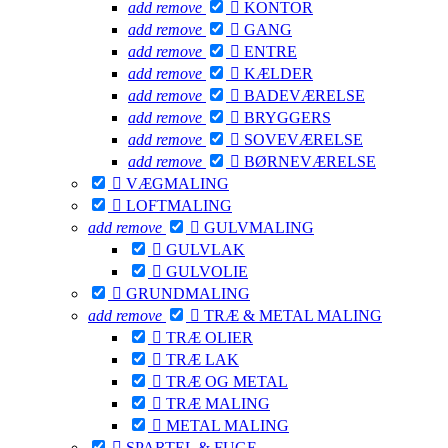
add
remove

KONTOR
add
remove

GANG
add
remove

ENTRE
add
remove

KÆLDER
add
remove

BADEVÆRELSE
add
remove

BRYGGERS
add
remove

SOVEVÆRELSE
add
remove

BØRNEVÆRELSE

VÆGMALING

LOFTMALING
add
remove

GULVMALING

GULVLAK

GULVOLIE

GRUNDMALING
add
remove

TRÆ & METAL MALING

TRÆ OLIER

TRÆ LAK

TRÆ OG METAL

TRÆ MALING

METAL MALING

SPARTEL & FUGE