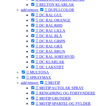

BELTON KLARLAK
add
remove

DUPLI-COLOR

DC RAL GUL

DC RAL ORANGE

DC RAL RØD

DC RAL LILLA

DC RAL BLÅ

DC RAL GRØN

DC RAL GRÅ

DC RAL BRUN

DC RAL SORT/HVID

DC KLARLAK

DC LAKSTIFT

MULTONA

SPRAYMAX
add
remove

MOTIP

MOTIP AUTOLAK SPRAY

RENGØRING OG FORTYNDERE

MOTIP GRUNDER

MOTIP SPARTEL OG FYLDER