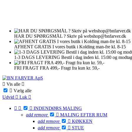
HAR DU SPØRGSMÅL ?
Skriv på webshop@bnfarver.dk
AFHENT GRATIS
I vores butik i Kolding man-fre kl. 8-15
1-3 DAGS LEVERING
Bestil i dag inden kl. 15:00 og modta
FRI FRAGT FRA 499,-
Fragt fra kun kr. 59,-

Vis alle


Vælg alle
Udvid

Luk




INDENDØRS MALING
add
remove

MALING EFTER RUM
add
remove

KØKKEN
add
remove

STUE