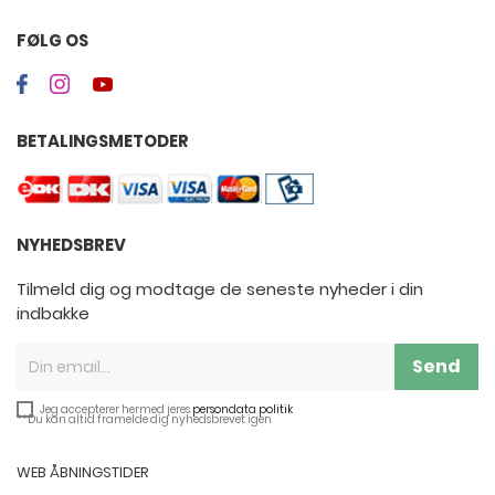
FØLG OS
BETALINGSMETODER
NYHEDSBREV
Tilmeld dig og modtage de seneste nyheder i din
indbakke
Send
Jeg accepterer hermed jeres
persondata politik
**Du kan altid framelde dig nyhedsbrevet igen
WEB ÅBNINGSTIDER