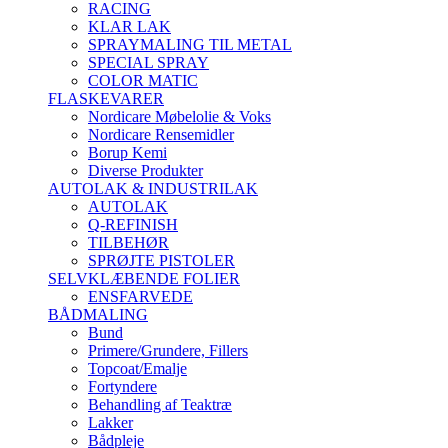
RACING
KLAR LAK
SPRAYMALING TIL METAL
SPECIAL SPRAY
COLOR MATIC
FLASKEVARER
Nordicare Møbelolie & Voks
Nordicare Rensemidler
Borup Kemi
Diverse Produkter
AUTOLAK & INDUSTRILAK
AUTOLAK
Q-REFINISH
TILBEHØR
SPRØJTE PISTOLER
SELVKLÆBENDE FOLIER
ENSFARVEDE
BÅDMALING
Bund
Primere/Grundere, Fillers
Topcoat/Emalje
Fortyndere
Behandling af Teaktræ
Lakker
Bådpleje