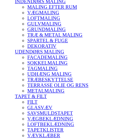
INDENDØRS MALING
MALING EFTER RUM
VÆGMALING
LOFTMALING
GULVMALING
GRUNDMALING
TRÆ & METAL MALING
SPARTEL & FUGE
DEKORATIV
UDENDØRS MALING
FACADEMALING
SOKKELMALING
TAGMALING
UDHÆNG MALING
TRÆBESKYTTELSE
TERRASSE OLIE OG RENS
METALMALING
TAPET & FILT
FILT
GLASVÆV
SAVSMULDSTAPET
VÆGBEKLÆDNING
LOFTBEKLÆDNING
TAPETKLISTER
VÆVKLÆBER