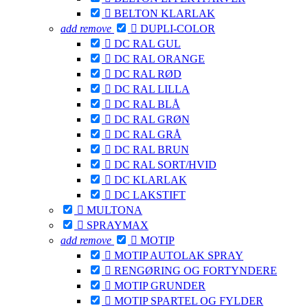

BELTON KLARLAK
add
remove

DUPLI-COLOR

DC RAL GUL

DC RAL ORANGE

DC RAL RØD

DC RAL LILLA

DC RAL BLÅ

DC RAL GRØN

DC RAL GRÅ

DC RAL BRUN

DC RAL SORT/HVID

DC KLARLAK

DC LAKSTIFT

MULTONA

SPRAYMAX
add
remove

MOTIP

MOTIP AUTOLAK SPRAY

RENGØRING OG FORTYNDERE

MOTIP GRUNDER

MOTIP SPARTEL OG FYLDER