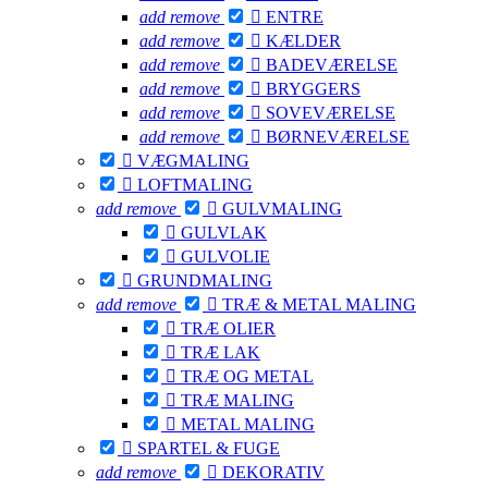
add
remove

ENTRE
add
remove

KÆLDER
add
remove

BADEVÆRELSE
add
remove

BRYGGERS
add
remove

SOVEVÆRELSE
add
remove

BØRNEVÆRELSE

VÆGMALING

LOFTMALING
add
remove

GULVMALING

GULVLAK

GULVOLIE

GRUNDMALING
add
remove

TRÆ & METAL MALING

TRÆ OLIER

TRÆ LAK

TRÆ OG METAL

TRÆ MALING

METAL MALING

SPARTEL & FUGE
add
remove

DEKORATIV