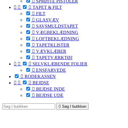

SPRØJTE PISTOLER



TAPET & FILT

FILT

GLASVÆV

SAVSMULDSTAPET

VÆGBEKLÆDNING

LOFTBEKLÆDNING

TAPETKLISTER

VÆVKLÆBER

TAPETVÆRKTØJ



SELVKLÆBENDE FOLIER

ENSFARVEDE

RODEKASSEN



BEJDSE

BEJDSE INDE

BEJDSE UDE

Søg I butikken