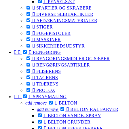

PENSELSÆT

SPARTlER OG SKRABERE

DIVERSE SLIBEARTIKLER

AFDÆKNINGSMATERIALER

STIGER

FUGEPISTOLER

MASKINER

SIKKERHEDSUDSTYR



RENGØRING

RENGØRINGSMIDLER OG SÆBER

RENGØRINGSARTIKLER

FLISERENS

TAGRENS

TRÆRENS

PROTOX



SPRAYMALING
add
remove

BELTON
add
remove

BELTON RAL FARVER

BELTON VANDB. SPRAY

BELTON GRUNDER

BELTON EFFEKTFARVER