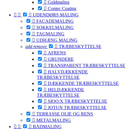

Guldmaling

Contec Coating



UDENDØRS MALING

FACADEMALING

SOKKELMALING

TAGMALING

UDHÆNG MALING
add
remove

TRÆBESKYTTELSE

AFRENS

GRUNDERE

TRANSPARENT TRÆBESKYTTELSE

HALVDÆKKENDE
TRÆBESKYTTELSE

DÆKKENDE TRÆBESKYTTELSE

HELDÆKKENDE
TRÆBESKYTTELSE

SIOO:X TRÆBESKYTTELSE

JOTUN TRÆBESKYTTELSE

TERRASSE OLIE OG RENS

METALMALING



BÅDMALING