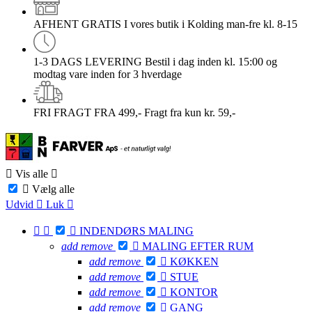
AFHENT GRATIS
I vores butik i Kolding man-fre kl. 8-15
1-3 DAGS LEVERING
Bestil i dag inden kl. 15:00 og
modtag vare inden for 3 hverdage
FRI FRAGT FRA 499,-
Fragt fra kun kr. 59,-

Vis alle


Vælg alle
Udvid

Luk




INDENDØRS MALING
add
remove

MALING EFTER RUM
add
remove

KØKKEN
add
remove

STUE
add
remove

KONTOR
add
remove

GANG