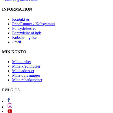
INFORMATION
Kontakt os
PriceRunner - Købsgaranti
Fortrydelsesret
Fortrydelse af køb
Købsbetingelser
Profil
MIN KONTO
Mine ordrer
Mine kreditnotaer
Mine adresser
Mine oplysninger
Mine rabatkuponer
FØLG OS