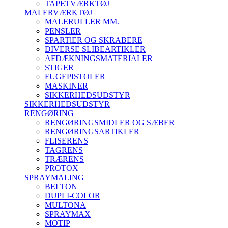
TAPETVÆRKTØJ
MALERVÆRKTØJ
MALERULLER MM.
PENSLER
SPARTlER OG SKRABERE
DIVERSE SLIBEARTIKLER
AFDÆKNINGSMATERIALER
STIGER
FUGEPISTOLER
MASKINER
SIKKERHEDSUDSTYR
SIKKERHEDSUDSTYR
RENGØRING
RENGØRINGSMIDLER OG SÆBER
RENGØRINGSARTIKLER
FLISERENS
TAGRENS
TRÆRENS
PROTOX
SPRAYMALING
BELTON
DUPLI-COLOR
MULTONA
SPRAYMAX
MOTIP