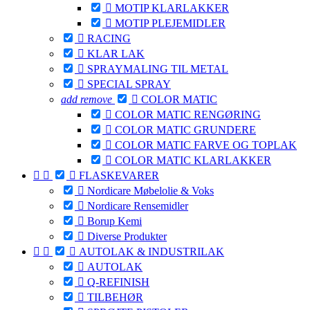

MOTIP KLARLAKKER

MOTIP PLEJEMIDLER

RACING

KLAR LAK

SPRAYMALING TIL METAL

SPECIAL SPRAY
add
remove

COLOR MATIC

COLOR MATIC RENGØRING

COLOR MATIC GRUNDERE

COLOR MATIC FARVE OG TOPLAK

COLOR MATIC KLARLAKKER



FLASKEVARER

Nordicare Møbelolie & Voks

Nordicare Rensemidler

Borup Kemi

Diverse Produkter



AUTOLAK & INDUSTRILAK

AUTOLAK

Q-REFINISH

TILBEHØR