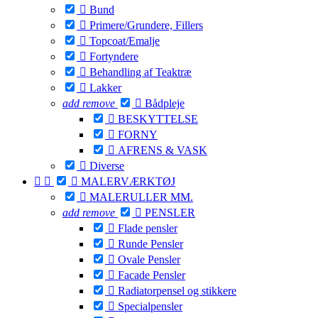

Bund

Primere/Grundere, Fillers

Topcoat/Emalje

Fortyndere

Behandling af Teaktræ

Lakker
add
remove

Bådpleje

BESKYTTELSE

FORNY

AFRENS & VASK

Diverse



MALERVÆRKTØJ

MALERULLER MM.
add
remove

PENSLER

Flade pensler

Runde Pensler

Ovale Pensler

Facade Pensler

Radiatorpensel og stikkere

Specialpensler