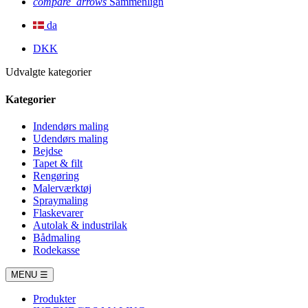
compare_arrows
Sammenlign
da
DKK
Udvalgte kategorier
Kategorier
Indendørs maling
Udendørs maling
Bejdse
Tapet & filt
Rengøring
Malerværktøj
Spraymaling
Flaskevarer
Autolak & industrilak
Bådmaling
Rodekasse
MENU
☰
Produkter