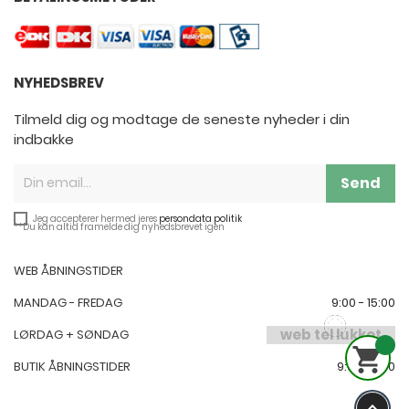
NYHEDSBREV
Tilmeld dig og modtage de seneste nyheder i din
indbakke
Send
Jeg accepterer hermed jeres
persondata politik
**Du kan altid framelde dig nyhedsbrevet igen
WEB ÅBNINGSTIDER
MANDAG - FREDAG
9:00 - 15:00
web tel lukket
LØRDAG + SØNDAG

BUTIK ÅBNINGSTIDER
9:00-17:00
keyboard_arrow_up