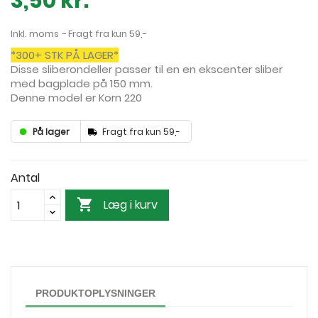
3,50 kr.
Inkl. moms
Fragt fra kun 59,-
*300+ STK PÅ LAGER*
Disse sliberondeller passer til en en ekscenter sliber
med bagplade på 150 mm.
Denne model er Korn 220
På lager
Fragt fra kun 59,-
Antal

Læg i kurv
PRODUKTOPLYSNINGER