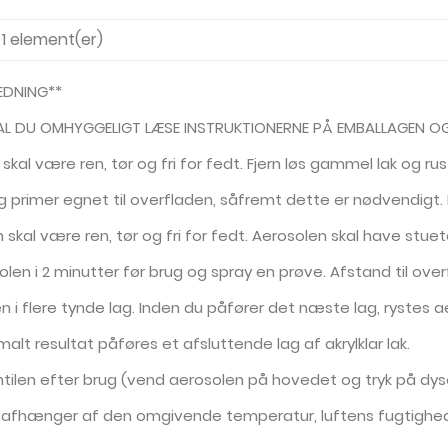
f 1 element(er)
EDNING**
AL DU OMHYGGELIGT LÆSE INSTRUKTIONERNE PÅ EMBALLAGEN OG
 skal være ren, tør og fri for fedt. Fjern løs gammel lak og rus
ag primer egnet til overfladen, såfremt dette er nødvendigt. E
 skal være ren, tør og fri for fedt. Aerosolen skal have stu
olen i 2 minutter før brug og spray en prøve. Afstand til over
en i flere tynde lag. Inden du påfører det næste lag, rystes a
imalt resultat påføres et afsluttende lag af akrylklar lak.
ntilen efter brug (vend aerosolen på hovedet og tryk på dyse
n afhænger af den omgivende temperatur, luftens fugtighed 