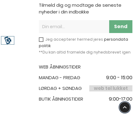
Tilmeld dig og modtage de seneste
nyheder i din indbakke
Send
Jeg accepterer hermed jeres
persondata
politik
**Du kan altid framelde dig nyhedsbrevet igen
WEB ÅBNINGSTIDER
9:00 - 15:00
MANDAG - FREDAG
LØRDAG + SØNDAG
web tel lukket
9:00-17:00
BUTIK ÅBNINGSTIDER
keyboard_arrow_up
Copyright © 2021
bnfarver.dk
All Rights