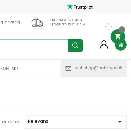
FRI FRAGT FRA 499,-
0 og modtag
Fragt fra kun kr. 59,-

person
mail_outline
webshop@bnfarver.dk
KONTAKT
Relevans
ter efter:
