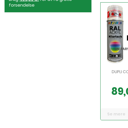
forsendelse
DUPLI C
89,
Pris
Se mere