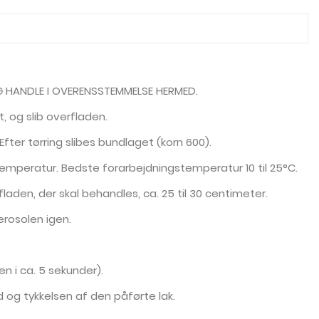
 HANDLE I OVERENSSTEMMELSE HERMED.
t, og slib overfladen.
fter tørring slibes bundlaget (korn 600).
etemperatur. Bedste forarbejdningstemperatur 10 til 25°C.
fladen, der skal behandles, ca. 25 til 30 centimeter.
erosolen igen.
n i ca. 5 sekunder).
og tykkelsen af den påførte lak.