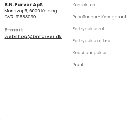
B.N. Farver ApS
Kontakt os
Mosevej 5, 6000 Kolding
CVR: 31583039
PriceRunner - Købsgaranti
Fortrydelsesret
E-mail:
webshop@bnfarver.dk
Fortrydelse af køb
Købsbetingelser
Profil
FORSIDE
FARVERKORT & BROCHURER
JOTUN MALING
INFORMATI