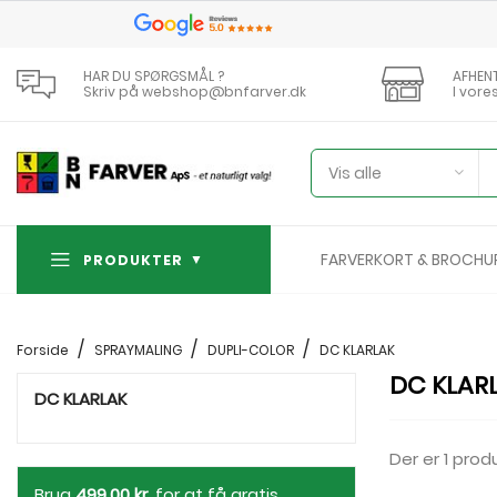
HAR DU SPØRGSMÅL ?
AFHEN
Skriv på webshop@bnfarver.dk
I vore
Vis alle
FARVERKORT & BROCHU
PRODUKTER
Forside
SPRAYMALING
DUPLI-COLOR
DC KLARLAK
DC KLAR
DC KLARLAK
Der er 1 prod
Brug
499,00 kr.
for at få gratis