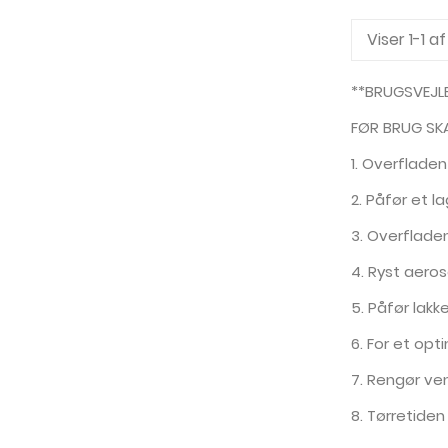
Viser 1-1 a
**BRUGSVEJL
FØR BRUG SK
1. Overfladen
2. Påfør et l
3. Overfladen
4. Ryst aeros
5. Påfør lakk
6. For et opt
7. Rengør ve
8. Tørretide