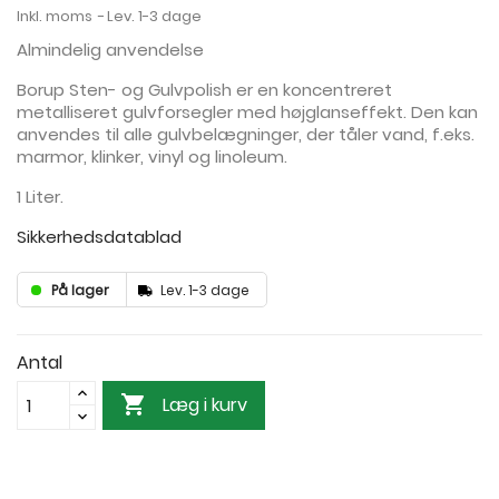
Inkl. moms
Lev. 1-3 dage
Almindelig anvendelse
Borup Sten- og Gulvpolish er en koncentreret
metalliseret gulvforsegler med højglanseffekt. Den kan
anvendes til alle gulvbelægninger, der tåler vand, f.eks.
marmor, klinker, vinyl og linoleum.
1 Liter.
Sikkerhedsdatablad
På lager
Lev. 1-3 dage
Antal

Læg i kurv