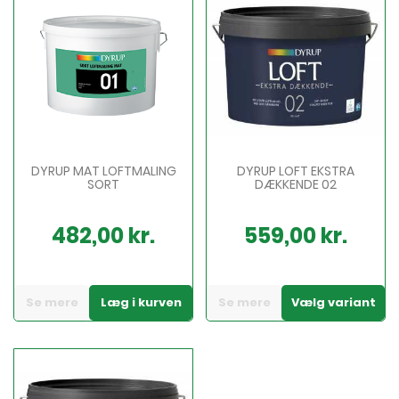
DYRUP MAT LOFTMALING
DYRUP LOFT EKSTRA
SORT
DÆKKENDE 02
482,00 kr.
559,00 kr.
Pris
Pris
Se mere
Læg i kurven
Se mere
Vælg variant