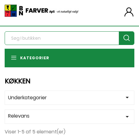
person
KATEGORIER
KØKKEN
arrow_drop_down
Underkategorier
Relevans

Viser 1-5 af 5 element(er)