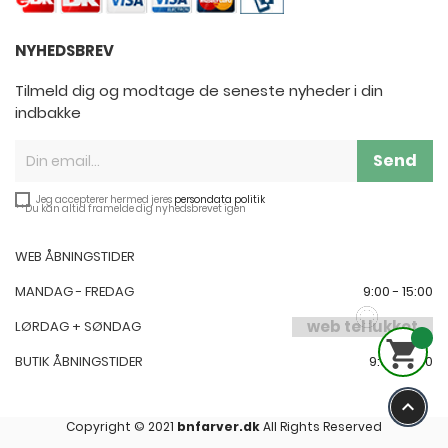
NYHEDSBREV
Tilmeld dig og modtage de seneste nyheder i din
indbakke
Send
Jeg accepterer hermed jeres
persondata politik
**Du kan altid framelde dig nyhedsbrevet igen
WEB ÅBNINGSTIDER
MANDAG - FREDAG
9:00 - 15:00
web tel lukket
LØRDAG + SØNDAG

BUTIK ÅBNINGSTIDER
9:00-17:00
keyboard_arrow_up
Copyright © 2021
bnfarver.dk
All Rights Reserved