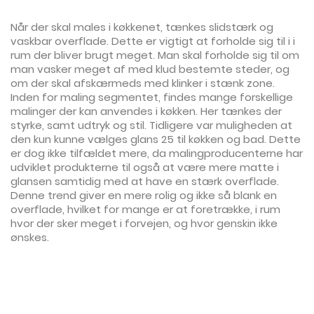
Når der skal males i køkkenet, tænkes slidstærk og
vaskbar overflade. Dette er vigtigt at forholde sig til i i
rum der bliver brugt meget. Man skal forholde sig til om
man vasker meget af med klud bestemte steder, og
om der skal afskærmeds med klinker i stænk zone.
Inden for maling segmentet, findes mange forskellige
malinger der kan anvendes i køkken. Her tænkes der
styrke, samt udtryk og stil. Tidligere var muligheden at
den kun kunne vælges glans 25 til køkken og bad. Dette
er dog ikke tilfældet mere, da malingproducenterne har
udviklet produkterne til også at være mere matte i
glansen samtidig med at have en stærk overflade.
Denne trend giver en mere rolig og ikke så blank en
overflade, hvilket for mange er at foretrække, i rum
hvor der sker meget i forvejen, og hvor genskin ikke
ønskes.